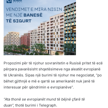
Propozimi për të njohur sovranitetin e Rusisë pritet të ecë
përpara pavarësisht shqetësimeve nga aleatët evropianë
të Ukrainës. Sipas një burimi të njohur me negociatat, “po
bëhet gjithnjë e më e qartë se amerikanët nuk janë të
interesuar për qëndrimin e evropianëve”.
“Ata thonë se evropianët mund të bëjnë çfarë të
duan”,
thotë burimi i Telegraph.