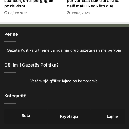
seancën, unë i përgjigjem
për vonesa: Nuk e di a iu ka
pozitivisht
dalë malli i keq këto ditë
08/08/2026
08/08/2026
Për ne
Gazeta Politika u themelua nga një grup gazetarësh me përvojë.
Qëllimi i Gazetës Politika?
Vetëm një qëllim: lajme pa kompromis.
Kategoritë
Bota
Kryefaqja
Lajme