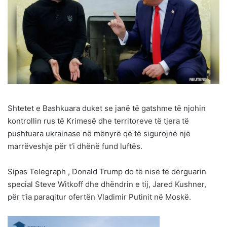
Shtetet e Bashkuara duket se janë të gatshme të njohin
kontrollin rus të Krimesë dhe territoreve të tjera të
pushtuara ukrainase në mënyrë që të sigurojnë një
marrëveshje për t’i dhënë fund luftës.
Sipas Telegraph , Donald Trump do të nisë të dërguarin
special Steve Witkoff dhe dhëndrin e tij, Jared Kushner,
për t’ia paraqitur ofertën Vladimir Putinit në Moskë.