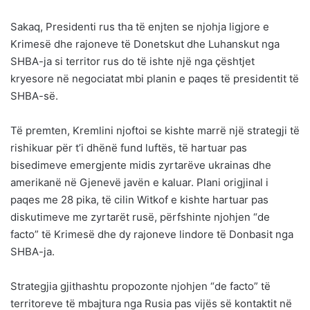
Sakaq, Presidenti rus tha të enjten se njohja ligjore e
Krimesë dhe rajoneve të Donetskut dhe Luhanskut nga
SHBA-ja si territor rus do të ishte një nga çështjet
kryesore në negociatat mbi planin e paqes të presidentit të
SHBA-së.
Të premten, Kremlini njoftoi se kishte marrë një strategji të
rishikuar për t’i dhënë fund luftës, të hartuar pas
bisedimeve emergjente midis zyrtarëve ukrainas dhe
amerikanë në Gjenevë javën e kaluar. Plani origjinal i
paqes me 28 pika, të cilin Witkof e kishte hartuar pas
diskutimeve me zyrtarët rusë, përfshinte njohjen “de
facto” të Krimesë dhe dy rajoneve lindore të Donbasit nga
SHBA-ja.
Strategjia gjithashtu propozonte njohjen “de facto” të
territoreve të mbajtura nga Rusia pas vijës së kontaktit në