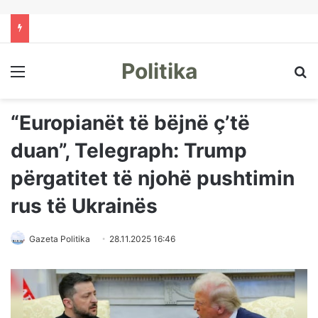
Politika
Menu
Kë
“Europianët të bëjnë ç’të
duan”, Telegraph: Trump
përgatitet të njohë pushtimin
rus të Ukrainës
Gazeta Politika
28.11.2025 16:46