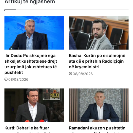
Artikuj të ngjashëm
Ilir Deda: Po shkojmë nga
Basha: Kurtin po e sulmojnë
shkeljet kushtetuese drejt
ata që e pritshin Radoiçiqin
uzurpimit jokushtetues të
në kryeministri
pushtetit
08/08/2026
08/08/2026
Kurti: Dehari e ka ftuar
Ramadani akuzon pushtetin