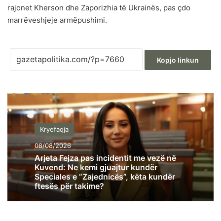
rajonet Kherson dhe Zaporizhia të Ukrainës, pas çdo
marrëveshjeje armëpushimi.
Kopjo linkun
Kryefaqja
08/08/2026
Arjeta Fejza pas incidentit me vezë në
Kuvend: Ne kemi gjuajtur kundër
Speciales e “Zajednicës”, këta kundër
ftesës për takime?