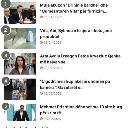
Muja akuzon “Drinin e Bardhë” dhe
“Qumështoren Vita” për furnizim…
08/04/2026
Vita, Abi, Bylmeti e të tjera – këto janë
produktet…
08/04/2026
Arta Avdiu i reagon Fatos Kryeziut: Qenka
më hajvan se…
08/02/2026
“U godit me shuplakë në dhomën pa
kamera”: Gazetarët e…
08/06/2026
Mehmet Prishtina dënohet me 10 vite burg
për krim të…
07/31/2026