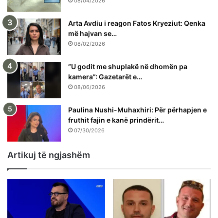
08/04/2026
Arta Avdiu i reagon Fatos Kryeziut: Qenka
më hajvan se…
08/02/2026
“U godit me shuplakë në dhomën pa
kamera”: Gazetarët e…
08/06/2026
Paulina Nushi-Muhaxhiri: Për përhapjen e
fruthit fajin e kanë prindërit…
07/30/2026
Artikuj të ngjashëm