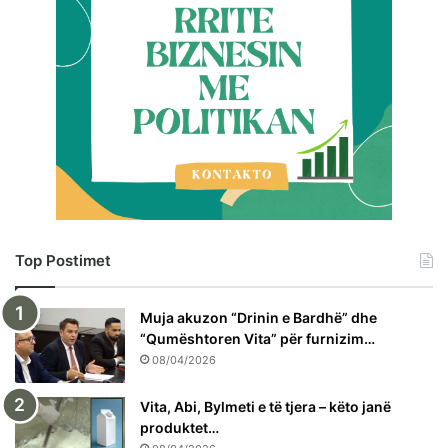
Top Postimet
Muja akuzon “Drinin e Bardhë” dhe
“Qumështoren Vita” për furnizim…
08/04/2026
Vita, Abi, Bylmeti e të tjera – këto janë
produktet…