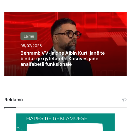
Lajme
08/07/2026
Behrami: VV-ja dhe Albin Kurti janë të
bindur që qytetarët e Kosovës janë
analfabetë funksionalë
Reklamo