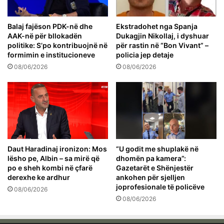
Balaj fajëson PDK-në dhe
Ekstradohet nga Spanja
AAK-në për bllokadën
Dukagjin Nikollaj, i dyshuar
politike: S’po kontribuojnë në
për rastin në “Bon Vivant” –
formimin e institucioneve
policia jep detaje
08/06/2026
08/06/2026
Daut Haradinaj ironizon: Mos
“U godit me shuplakë në
lësho pe, Albin – sa mirë që
dhomën pa kamera”:
po e sheh kombi në çfarë
Gazetarët e Shënjestër
derexhe ke ardhur
ankohen për sjelljen
joprofesionale të policëve
08/06/2026
08/06/2026