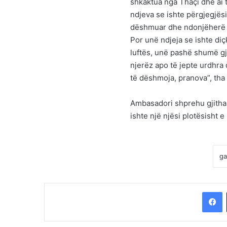
shkaktua nga Thaçi dhe ai 
ndjeva se ishte përgjegjësi
dëshmuar dhe ndonjëherë is
Por unë ndjeja se ishte diç
luftës, unë pashë shumë gj
njerëz apo të jepte urdhra 
të dëshmoja, pranova”, tha 
Ambasadori shprehu gjithas
ishte një njësi plotësisht 
F