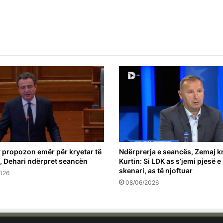
k propozon emër për kryetar të
Ndërprerja e seancës, Zemaj kr
, Dehari ndërpret seancën
Kurtin: Si LDK as s’jemi pjesë e 
skenari, as të njoftuar
026
08/06/2026