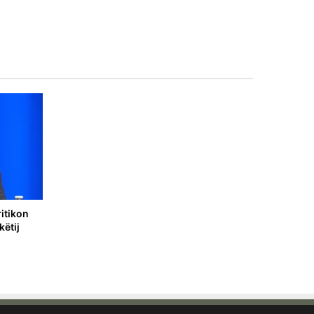
itikon
këtij