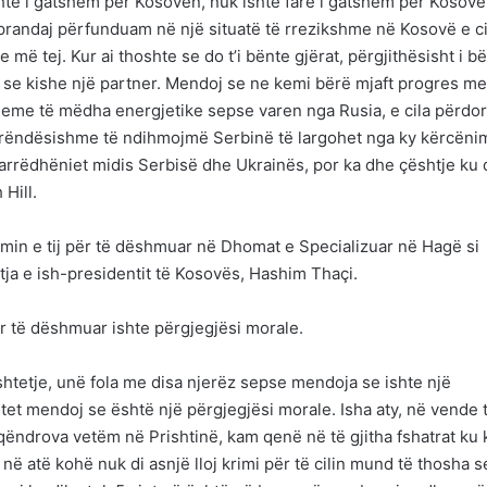
hte i gatshëm për Kosovën, nuk ishte fare i gatshëm për Kosov
 prandaj përfunduam në një situatë të rrezikshme në Kosovë e ci
ë tej. Kur ai thoshte se do t’i bënte gjërat, përgjithësisht i bë
e se kishe një partner. Mendoj se ne kemi bërë mjaft progres me
leme të mëdha energjetike sepse varen nga Rusia, e cila përdor
e rëndësishme të ndihmojmë Serbinë të largohet nga ky kërcëni
rëdhëniet midis Serbisë dhe Ukrainës, por ka dhe çështje ku 
Hill.
dimin e tij për të dëshmuar në Dhomat e Specializuar në Hagë si
tja e ish-presidentit të Kosovës, Hashim Thaçi.
ër të dëshmuar ishte përgjegjësi morale.
htetje, unë fola me disa njerëz sepse mendoja se ishte një
tet mendoj se është një përgjegjësi morale. Isha aty, në vende 
ndrova vetëm në Prishtinë, kam qenë në të gjitha fshatrat ku 
në atë kohë nuk di asnjë lloj krimi për të cilin mund të thosha s