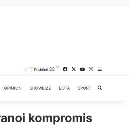
℃
Facebook
X
YouTube
Instagram
33
Sidebar
Prishtinë
Kërkoni për..
OPINION
SHOWBIZZ
BOTA
SPORT
pranoi kompromis