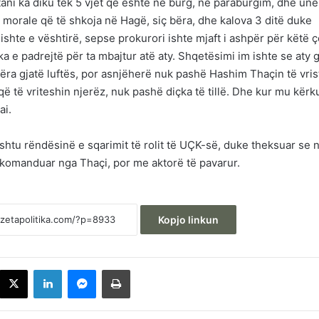
tani ka diku tek 5 vjet që është në burg, në paraburgim, dhe unë
 morale që të shkoja në Hagë, siç bëra, dhe kalova 3 ditë duke
hte e vështirë, sepse prokurori ishte mjaft i ashpër për këtë ç
ka e padrejtë për ta mbajtur atë aty. Shqetësimi im ishte se aty g
ëra gjatë luftës, por asnjëherë nuk pashë Hashim Thaçin të vris
që të vriteshin njerëz, nuk pashë diçka të tillë. Dhe kur mu kërk
ai.
htu rëndësinë e sqarimit të rolit të UÇK-së, duke theksuar se 
e komanduar nga Thaçi, por me aktorë të pavarur.
Kopjo linkun
acebook
X
LinkedIn
Messenger
Printoje