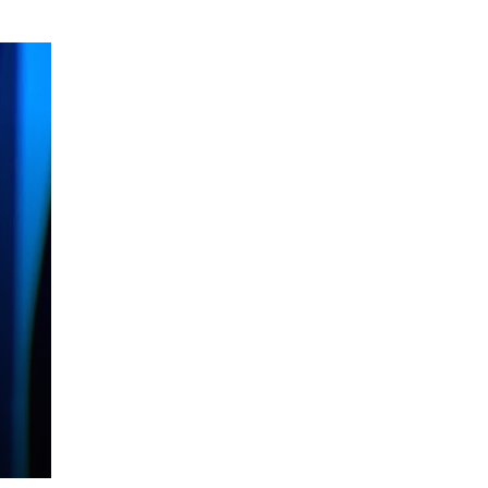
tet
a
hje