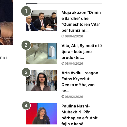
Muja akuzon “Drinin
e Bardhë” dhe
“Qumështoren Vita”
për furnizim…
08/04/2026
Vita, Abi, Bylmeti e të
tjera – këto janë
në i
produktet…
08/04/2026
Arta Avdiu i reagon
Fatos Kryeziut:
Qenka më hajvan
se…
08/02/2026
Paulina Nushi-
Muhaxhiri: Për
përhapjen e fruthit
fajin e kanë