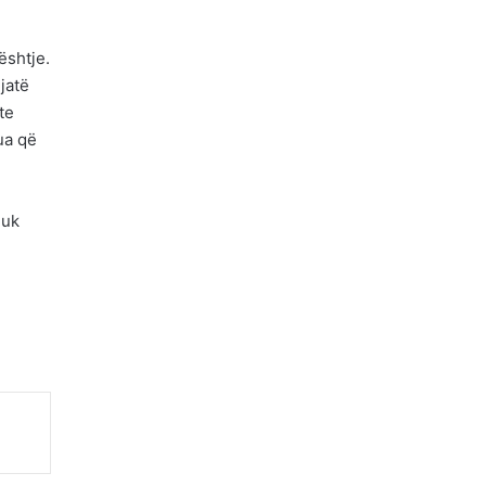
ështje.
jatë
te
ua që
nuk