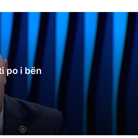
Ardian Gjini: Albin Kurti po i bën grushtsh
Kosovës
Albin Kurti: Duhet të lëvizim çdo guralec
për t’i shmangur zgjedhjet e reja
ti po i bën
Sadiku “revoltohet” pas ndërprerjes së
Kuvendit: Katrahurë, VV po bën hajgare
Behrami: Durimi po soset, Albin Kurti e k
shndërruar Kosovën në “Bana Republic”
Kurti: Konstituimi i Kuvendit pa marrëves
për presidentin çon në zgjedhje