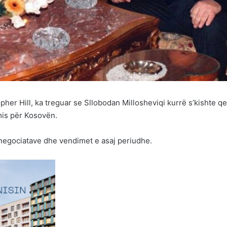
her Hill, ka treguar se Sllobodan Millosheviqi kurrë s’kishte qe
is për Kosovën.
e negociatave dhe vendimet e asaj periudhe.