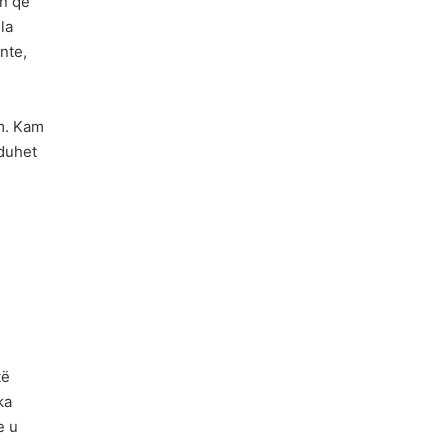
ën që
la
nte,
m. Kam
duhet
të
ka
e u