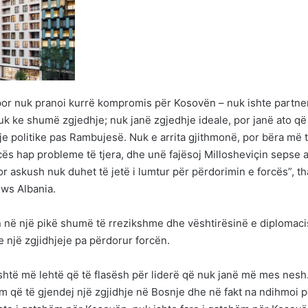
por nuk pranoi kurrë kompromis për Kosovën – nuk ishte partner
 ke shumë zgjedhje; nuk janë zgjedhje ideale, por janë ato që
je politike pas Rambujesë. Nuk e arrita gjithmonë, por bëra më 
cës hap probleme të tjera, dhe unë fajësoj Millosheviçin sepse a
 askush nuk duhet të jetë i lumtur për përdorimin e forcës”, tha
ews Albania.
atën në një pikë shumë të rrezikshme dhe vështirësinë e diplomac
 një zgjidhjeje pa përdorur forcën.
shtë më lehtë që të flasësh për liderë që nuk janë më mes nesh
ëm që të gjendej një zgjidhje në Bosnje dhe në fakt na ndihmoi p