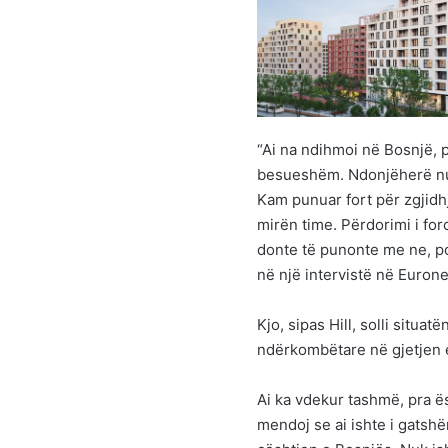
“Ai na ndihmoi në Bosnjë, 
besueshëm. Ndonjëherë nuk
Kam punuar fort për zgjidh
mirën time. Përdorimi i for
donte të punonte me ne, por
në një intervistë në Euron
Kjo, sipas Hill, solli situ
ndërkombëtare në gjetjen e
Ai ka vdekur tashmë, pra ë
mendoj se ai ishte i gatsh