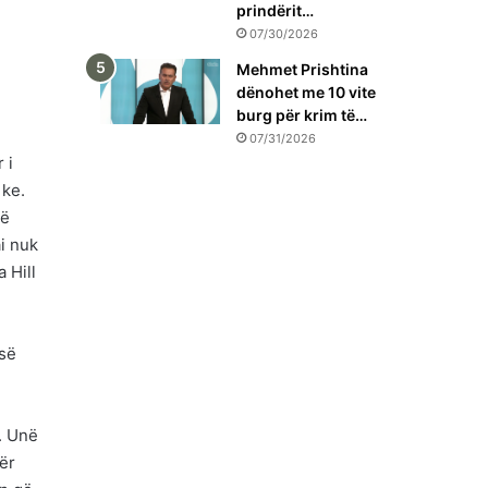
prindërit…
07/30/2026
Mehmet Prishtina
dënohet me 10 vite
burg për krim të…
07/31/2026
 i
 ke.
të
i nuk
 Hill
isë
. Unë
ër