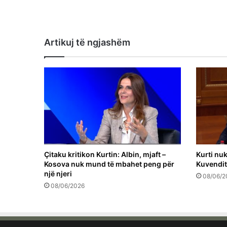
Artikuj të ngjashëm
Çitaku kritikon Kurtin: Albin, mjaft –
Kurti nu
Kosova nuk mund të mbahet peng për
Kuvendit
një njeri
08/06/2
08/06/2026