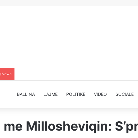
g News
BALLINA
LAJME
POLITIKË
VIDEO
SOCIALE
et me Millosheviqin: S’