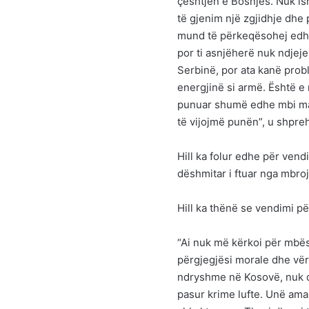
çështjen e Bosnjës. Nuk is
të gjenim një zgjidhje dhe
mund të përkeqësohej edhe m
por ti asnjëherë nuk ndjej
Serbinë, por ata kanë prob
energjinë si armë. Është 
punuar shumë edhe mbi mar
të vijojmë punën”, u shpreh 
Hill ka folur edhe për ven
dëshmitar i ftuar nga mbroj
Hill ka thënë se vendimi p
“Ai nuk më kërkoi për mbës
përgjegjësi morale dhe vër
ndryshme në Kosovë, nuk që
pasur krime lufte. Unë ama 