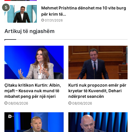
Mehmet Prishtina dënohet me 10 vite burg
për krim të…
07/31/2026
Artikuj të ngjashëm
Çitaku kritikon Kurtin: Albin,
Kurti nuk propozon emër për
mjaft – Kosova nuk mund të
kryetar të Kuvendit, Dehari
mbahet peng për një njeri
ndërpret seancën
08/06/2026
08/06/2026