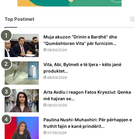
Top Postimet
Muja akuzon “Drinin e Bardhë” dhe
“Qumështoren Vita” për furnizim…
08/04/2026
Vita, Abi, Bylmeti e të tjera – këto janë
produktet…
08/04/2026
Arta Avdiu i reagon Fatos Kryeziut: Qenka
më hajvan se…
08/02/2026
Paulina Nushi-Muhaxhiri: Për përhapjen e
fruthit fajin e kanë prindërit…
07/30/2026