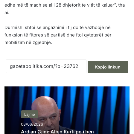
edhe më të madh se ai i 28 dhjetorit të vitit të kaluar”, tha
ai.
Durmishi shtoi se angazhimi i tij do të vazhdojë në
funksion të fitores së partisë dhe ftoi qytetarët për
mobilizim në zgjedhje.
Kopjo linkun
Lajme
08/06/2026
Ardian Gjini: Albin Kurti po i bën