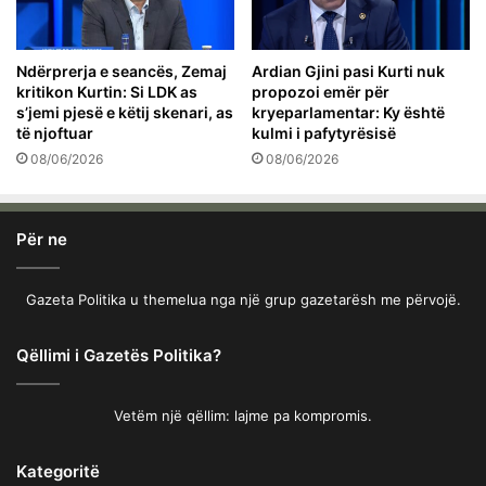
Ndërprerja e seancës, Zemaj
Ardian Gjini pasi Kurti nuk
kritikon Kurtin: Si LDK as
propozoi emër për
s’jemi pjesë e këtij skenari, as
kryeparlamentar: Ky është
të njoftuar
kulmi i pafytyrësisë
08/06/2026
08/06/2026
Për ne
Gazeta Politika u themelua nga një grup gazetarësh me përvojë.
Qëllimi i Gazetës Politika?
Vetëm një qëllim: lajme pa kompromis.
Kategoritë