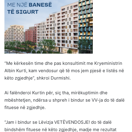
“Me kërkesën time dhe pas konsultimit me Kryeministrin
Albin Kurti, kam vendosur që të mos jem pjesë e listës në
këto zgjedhje”, shkroi Durmishi.
Ai falënderoi Kurtin për, siç tha, mirëkuptimin dhe
mbështetjen, ndërsa u shpreh i bindur se VV-ja do të dalë
fituese në zgjedhje.
“Jam i bindur se Lëvizja VETËVENDOSJE! do të dalë
bindshëm fituese në këto zgjedhje, madje me rezultat