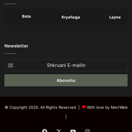
Bota
Kryefaqja
Lajme
Newsletter
Shkruani
E-
mailin
© Copyright 2026, All Rights Reserved |
With love by MerrWeb
|
Facebook
X
YouTube
Instagram