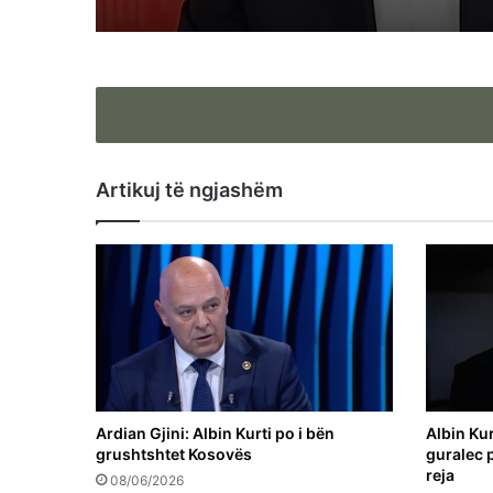
Artikuj të ngjashëm
Ardian Gjini: Albin Kurti po i bën
Albin Kur
grushtshtet Kosovës
guralec 
reja
08/06/2026