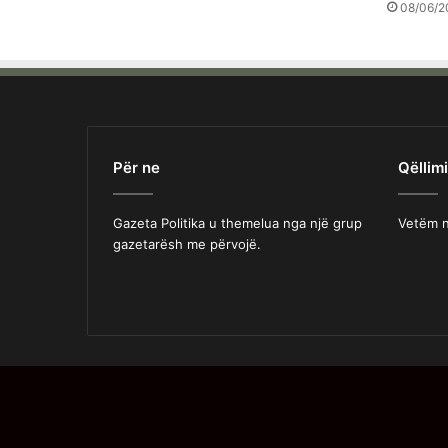
08/06/2
Për ne
Qëllimi
Gazeta Politika u themelua nga një grup
Vetëm n
gazetarësh me përvojë.