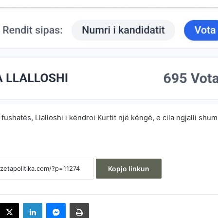
ushatës, Llalloshi i këndroi Kurtit një këngë, e cila ngjalli shu
Kopjo linkun
acebook
X
LinkedIn
Messenger
Printoje