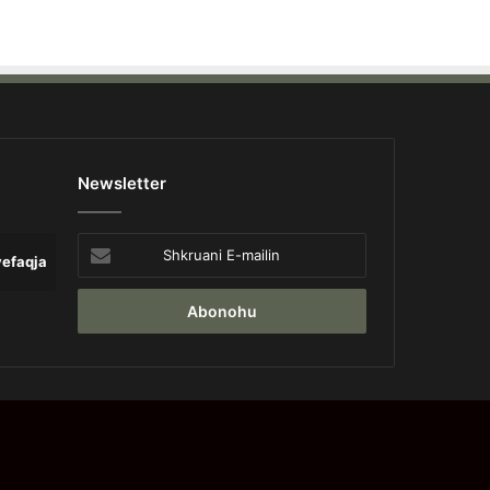
Newsletter
Shkruani
yefaqja
Lajme
Opinion
Pa 
E-
mailin