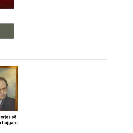
erjes së
n hajgare