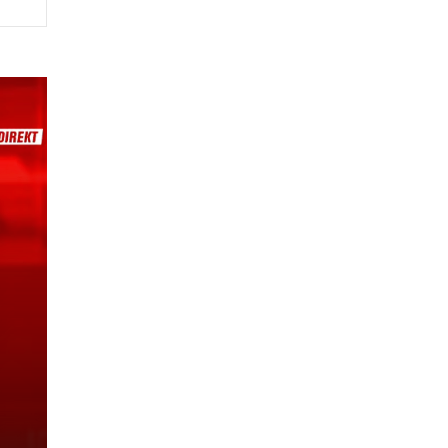
arë
n
fte
iqi
me