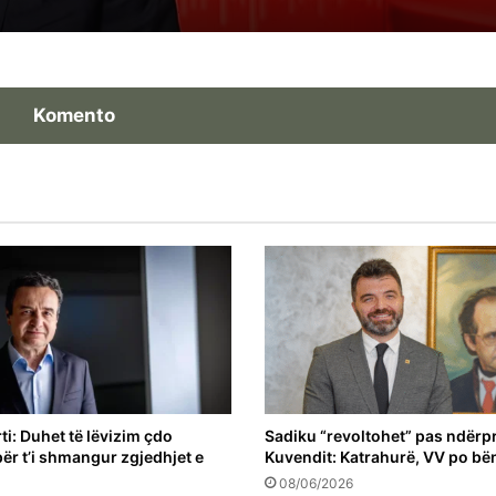
Zotim për t’i shërbyer Kosovës
Komento
ti: Duhet të lëvizim çdo
Sadiku “revoltohet” pas ndërpr
për t’i shmangur zgjedhjet e
Kuvendit: Katrahurë, VV po bë
08/06/2026