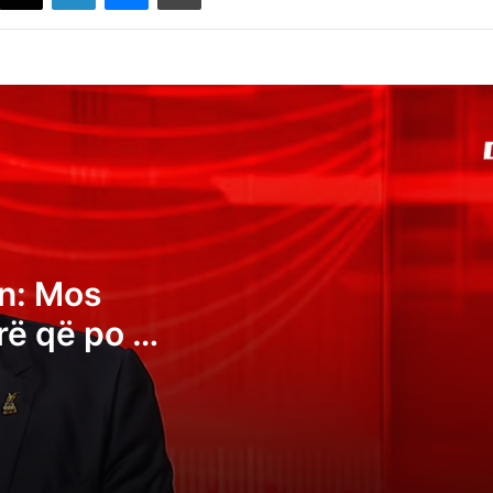
Daut Haradinaj ironizon: Mos lësho pe,
Albin – sa mirë që po e sheh kombi në çf
derexhe ke ardhur
“U godit me shuplakë në dhomën pa
kamera”: Gazetarët e Shënjestër ankohe
për sjelljen joprofesionale të policëve
on: Mos
Aktakuzë ndaj 20 personave për krime lu
në Gjakovë, i përfshirë edhe Milan Radoiç
rë që po e
erexhe ke
Rrustem Mustafa: PDK-ja është e gatsh
të luajë rolin vendimtar në ndërtimin e
qeverisë së re
Vjosa Osmani pas betimit si deputete: