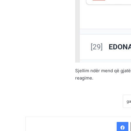
Sjellim ndër mend që gjatë f
reagime.
F