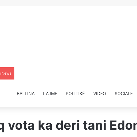
g News
BALLINA
LAJME
POLITIKË
VIDEO
SOCIALE
q vota ka deri tani Edo