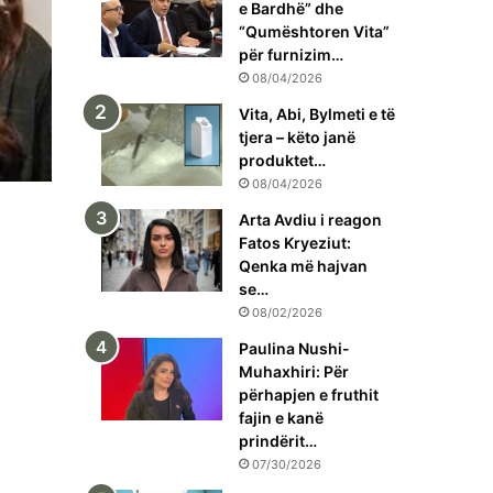
e Bardhë” dhe
“Qumështoren Vita”
për furnizim…
08/04/2026
Vita, Abi, Bylmeti e të
tjera – këto janë
produktet…
08/04/2026
Arta Avdiu i reagon
Fatos Kryeziut:
Qenka më hajvan
se…
08/02/2026
Paulina Nushi-
Muhaxhiri: Për
përhapjen e fruthit
fajin e kanë
prindërit…
07/30/2026