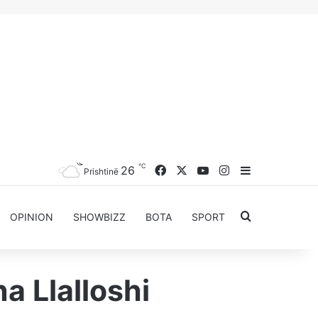
℃
Facebook
X
YouTube
Instagram
26
Sidebar
Prishtinë
Kërkoni për..
OPINION
SHOWBIZZ
BOTA
SPORT
na Llalloshi