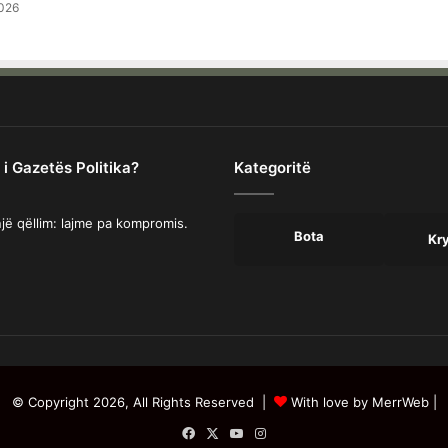
026
 i Gazetës Politika?
Kategoritë
jë qëllim: lajme pa kompromis.
Bota
Kr
© Copyright 2026, All Rights Reserved |
With love by MerrWeb
|
Facebook
X
YouTube
Instagram