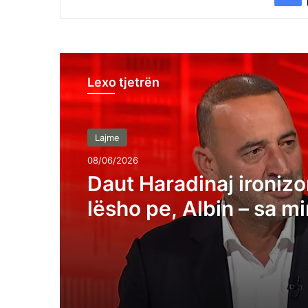
Lexo tjetrën
Lajme
08/06/2026
Daut Haradinaj ironiz
lësho pe, Albin – sa mi
sheh kombi në çfarë d
ardhur