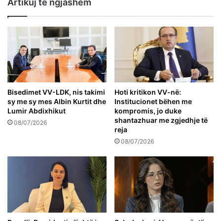
Artikuj të ngjashëm
Bisedimet VV-LDK, nis takimi
Hoti kritikon VV-në:
sy me sy mes Albin Kurtit dhe
Institucionet bëhen me
Lumir Abdixhikut
kompromis, jo duke
shantazhuar me zgjedhje të
08/07/2026
reja
08/07/2026