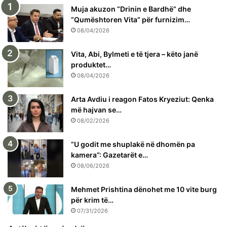
Muja akuzon “Drinin e Bardhë” dhe
“Qumështoren Vita” për furnizim…
08/04/2026
Vita, Abi, Bylmeti e të tjera – këto janë
produktet…
08/04/2026
Arta Avdiu i reagon Fatos Kryeziut: Qenka
më hajvan se…
08/02/2026
“U godit me shuplakë në dhomën pa
kamera”: Gazetarët e…
08/06/2026
Mehmet Prishtina dënohet me 10 vite burg
për krim të…
07/31/2026