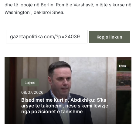
dhe të lobojë në Berlin, Romë e Varshavë, njëjtë sikurse në
Washington”, deklaroi Shea.
Kopjo linkun
Lajme
08/07/2026
Bisedimet me Kurtin, Abdixhiku: S’ka
arsye të takohemi, nëse s’kemi lëvizje
nga pozicionet e tanishme