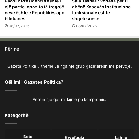
Pacolli: Presidenti s’është i
Sala Jashari: Vonesa për t’i
një partie, opozita të tregojë
dhënë Kosovës institucione
nëse është e Republikës apo
funksionale është
bllokadës
shqetësuese
08/07/2026
08/07/2026
Për ne
Gazeta Politika u themelua nga një grup gazetarësh me përvojë.
Qëllimi i Gazetës Politika?
Vetëm një qëllim: lajme pa kompromis.
Kategoritë
Bota
Kryefaqja
Lajme