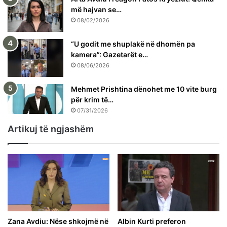
më hajvan se…
08/02/2026
“U godit me shuplakë në dhomën pa
kamera”: Gazetarët e…
08/06/2026
Mehmet Prishtina dënohet me 10 vite burg
për krim të…
07/31/2026
Artikuj të ngjashëm
Zana Avdiu: Nëse shkojmë në
Albin Kurti preferon