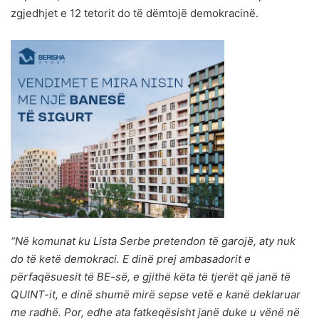
zgjedhjet e 12 tetorit do të dëmtojë demokracinë.
“Në komunat ku Lista Serbe pretendon të garojë, aty nuk
do të ketë demokraci. E dinë prej ambasadorit e
përfaqësuesit të BE-së, e gjithë këta të tjerët që janë të
QUINT-it, e dinë shumë mirë sepse vetë e kanë deklaruar
me radhë. Por, edhe ata fatkeqësisht janë duke u vënë në