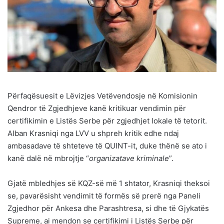
Përfaqësuesit e Lëvizjes Vetëvendosje në Komisionin
Qendror të Zgjedhjeve kanë kritikuar vendimin për
certifikimin e Listës Serbe për zgjedhjet lokale të tetorit.
Alban Krasniqi nga LVV u shpreh kritik edhe ndaj
ambasadave të shteteve të QUINT-it, duke thënë se ato i
kanë dalë në mbrojtje “
organizatave kriminale
”.
Gjatë mbledhjes së KQZ-së më 1 shtator, Krasniqi theksoi
se, pavarësisht vendimit të formës së prerë nga Paneli
Zgjedhor për Ankesa dhe Parashtresa, si dhe të Gjykatës
Supreme, ai mendon se certifikimi i Listës Serbe për