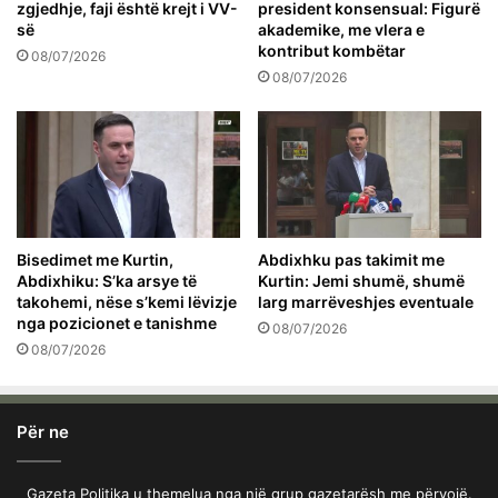
zgjedhje, faji është krejt i VV-
president konsensual: Figurë
së
akademike, me vlera e
kontribut kombëtar
08/07/2026
08/07/2026
Bisedimet me Kurtin,
Abdixhku pas takimit me
Abdixhiku: S’ka arsye të
Kurtin: Jemi shumë, shumë
takohemi, nëse s’kemi lëvizje
larg marrëveshjes eventuale
nga pozicionet e tanishme
08/07/2026
08/07/2026
Për ne
Gazeta Politika u themelua nga një grup gazetarësh me përvojë.