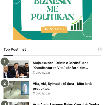
Top Postimet
Muja akuzon “Drinin e Bardhë” dhe
“Qumështoren Vita” për furnizim…
08/04/2026
Vita, Abi, Bylmeti e të tjera – këto janë
produktet…
08/04/2026
Arta Avdiu i reagon Fatos Kryeziut: Qenka