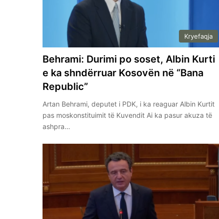
Kryefaqja
Behrami: Durimi po soset, Albin Kurti
e ka shndërruar Kosovën në “Bana
Republic”
Artan Behrami, deputet i PDK, i ka reaguar Albin Kurtit
pas moskonstituimit të Kuvendit Ai ka pasur akuza të
ashpra…