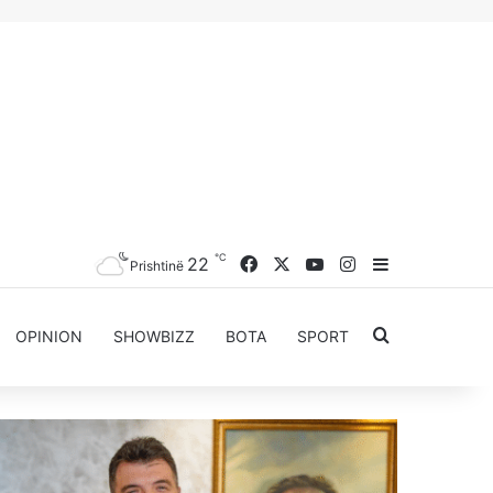
℃
22
Facebook
X
YouTube
Instagram
Sidebar
Prishtinë
Kërkoni për..
OPINION
SHOWBIZZ
BOTA
SPORT