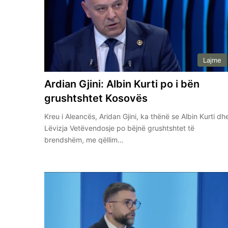
Lajme
Ardian Gjini: Albin Kurti po i bën
grushtshtet Kosovës
Kreu i Aleancës, Aridan Gjini, ka thënë se Albin Kurti dh
Lëvizja Vetëvendosje po bëjnë grushtshtet të
brendshëm, me qëllim…