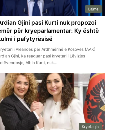
Lajme
Ardian Gjini pasi Kurti nuk propozoi
emër për kryeparlamentar: Ky është
kulmi i pafytyrësisë
ryetari i Aleancës për Ardhmërinë e Kosovës (AAK),
rdian Gjini, ka reaguar pasi kryetari i Lëvizjes
etëvendosje, Albin Kurti, nuk…
Kryefaqja