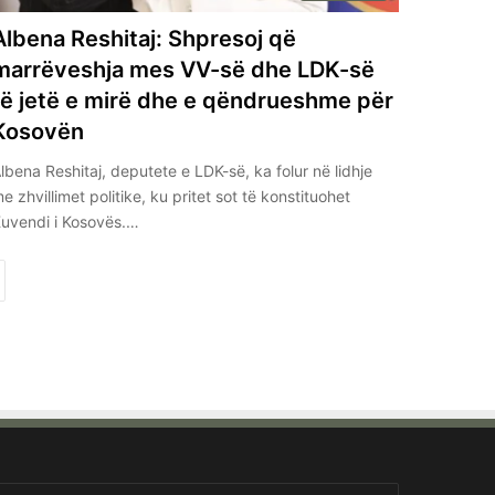
Albena Reshitaj: Shpresoj që
marrëveshja mes VV-së dhe LDK-së
të jetë e mirë dhe e qëndrueshme për
Kosovën
lbena Reshitaj, deputete e LDK-së, ka folur në lidhje
e zhvillimet politike, ku pritet sot të konstituohet
uvendi i Kosovës.…