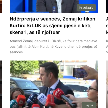
Kryefaqja
Ndërprerja e seancës, Zemaj kritikon
n
Kurtin: Si LDK as s’jemi pjesë e këtij
skenari, as të njoftuar
i
Armend Zemaj, deputet i LDK-së, ka folur para mediave
K
pas fjalimit të Albin Kurtit në Kuvend dhe ndërprerjes së
A
seancës.…
V
Lajme