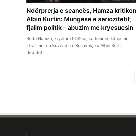
Ndërprerja e seancës, Hamza kritiko
Albin Kurtin: Mungesë e seriozitetit,
fjalim politik – abuzim me kryesuesin
Bedri Hamza, kryetar i PDK-së, ka folur në lidhje me
zhvillimet në Kuvendin e Kosovës, ku Albin Kurti,
deputet i…