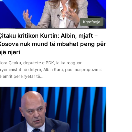
Kryefaqja
Çitaku kritikon Kurtin: Albin, mjaft –
Kosova nuk mund të mbahet peng për
një njeri
lora Çitaku, deputete e PDK, ia ka reaguar
ryeministrit në detyrë, Albin Kurti, pas mospropozimit
ë emrit për kryetar të…