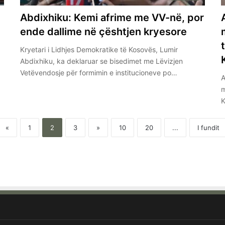
n
Abdixhiku: Kemi afrime me VV-në, por
ende dallime në çështjen kryesore
Kryetari i Lidhjes Demokratike të Kosovës, Lumir
Abdixhiku, ka deklaruar se bisedimet me Lëvizjen
Vetëvendosje për formimin e institucioneve po…
A
m
K
«
1
2
3
»
10
20
...
I fundit