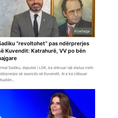
Kryefaqja
Sadiku “revoltohet” pas ndërprerjes
së Kuvendit: Katrahurë, VV po bën
hajgare
rmal Sadiku, deputet i LDK, ka shkruar një status rreth
dërprerjes së seancës së Kuvendit. Ai e ka cilësuar
ituatën…