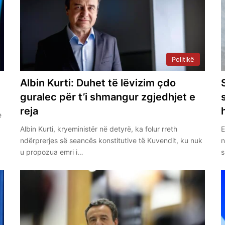
Politikë
Albin Kurti: Duhet të lëvizim çdo
guralec për t’i shmangur zgjedhjet e
reja
e
Albin Kurti, kryeministër në detyrë, ka folur rreth
E
ndërprerjes së seancës konstitutive të Kuvendit, ku nuk
n
u propozua emri i…
s