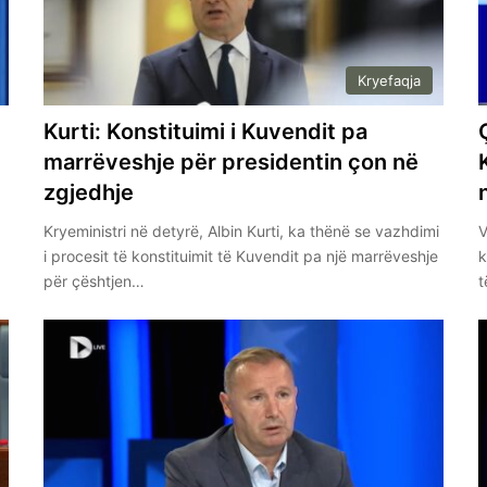
Kryefaqja
Kurti: Konstituimi i Kuvendit pa
marrëveshje për presidentin çon në
zgjedhje
Kryeministri në detyrë, Albin Kurti, ka thënë se vazhdimi
V
i procesit të konstituimit të Kuvendit pa një marrëveshje
k
për çështjen…
t