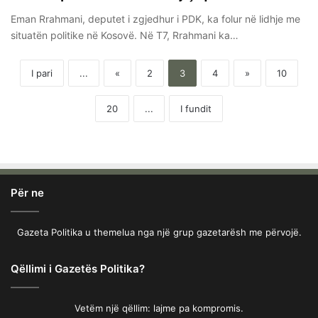
Eman Rrahmani, deputet i zgjedhur i PDK, ka folur në lidhje me
situatën politike në Kosovë. Në T7, Rrahmani ka…
I pari
...
«
2
3
4
»
10
20
...
I fundit
Për ne
Gazeta Politika u themelua nga një grup gazetarësh me përvojë.
Qëllimi i Gazetës Politika?
Vetëm një qëllim: lajme pa kompromis.