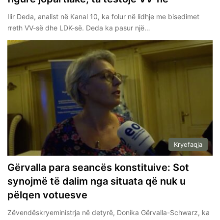
Ilir Deda, analist në Kanal 10, ka folur në lidhje me bisedimet
rreth VV-së dhe LDK-së. Deda ka pasur një…
Kryefaqja
Gërvalla para seancës konstituive: Sot
synojmë të dalim nga situata që nuk u
pëlqen votuesve
Zëvendëskryeministrja në detyrë, Donika Gërvalla-Schwarz, ka