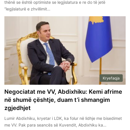
thënë se është optimiste se legjislatura e re do të jetë
“legjislaturë e zhvillimit…
Kryefaqja
Negociatat me VV, Abdixhiku: Kemi afrime
në shumë çështje, duam t’i shmangim
zgjedhjet
Lumir Abdixhiku, kryetar i LDK, ka folur në lidhje me bisedimet
me VV. Pak para seancës së Kuvendit, Abdixhiku ka…