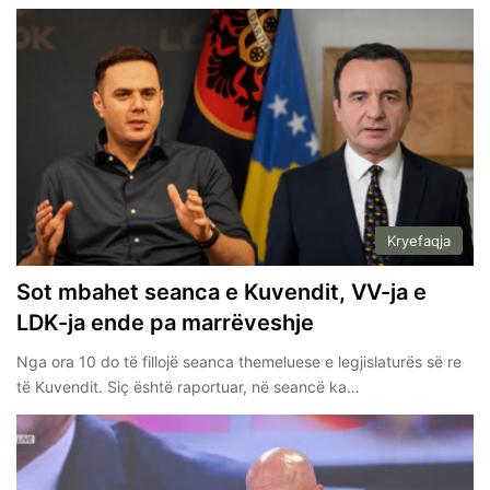
Kryefaqja
Sot mbahet seanca e Kuvendit, VV-ja e
LDK-ja ende pa marrëveshje
Nga ora 10 do të fillojë seanca themeluese e legjislaturës së re
të Kuvendit. Siç është raportuar, në seancë ka…