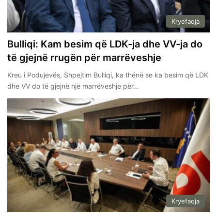
Kryefaqja
Bulliqi: Kam besim që LDK-ja dhe VV-ja do
të gjejnë rrugën për marrëveshje
Kreu i Podujevës, Shpejtim Bulliqi, ka thënë se ka besim që LDK
dhe VV do të gjejnë një marrëveshje për…
Kryefaqja