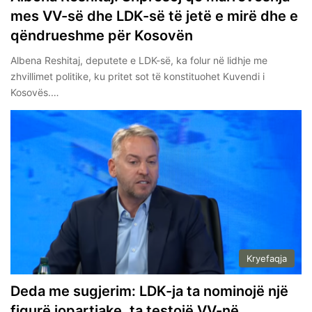
mes VV-së dhe LDK-së të jetë e mirë dhe e
qëndrueshme për Kosovën
Albena Reshitaj, deputete e LDK-së, ka folur në lidhje me
zhvillimet politike, ku pritet sot të konstituohet Kuvendi i
Kosovës.…
Kryefaqja
Deda me sugjerim: LDK-ja ta nominojë një
figurë jopartiake, ta testojë VV-në