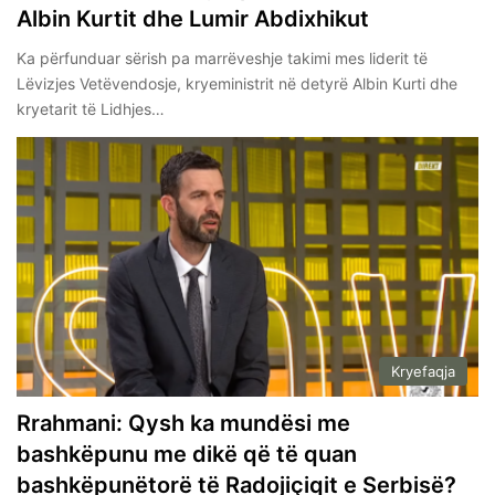
Albin Kurtit dhe Lumir Abdixhikut
Ka përfunduar sërish pa marrëveshje takimi mes liderit të
Lëvizjes Vetëvendosje, kryeministrit në detyrë Albin Kurti dhe
kryetarit të Lidhjes…
Kryefaqja
Rrahmani: Qysh ka mundësi me
bashkëpunu me dikë që të quan
bashkëpunëtorë të Radojiçiqit e Serbisë?