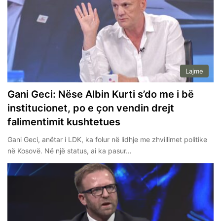
Lajme
Gani Geci: Nëse Albin Kurti s’do me i bë
institucionet, po e çon vendin drejt
falimentimit kushtetues
Gani Geci, anëtar i LDK, ka folur në lidhje me zhvillimet politike
në Kosovë. Në një status, ai ka pasur…