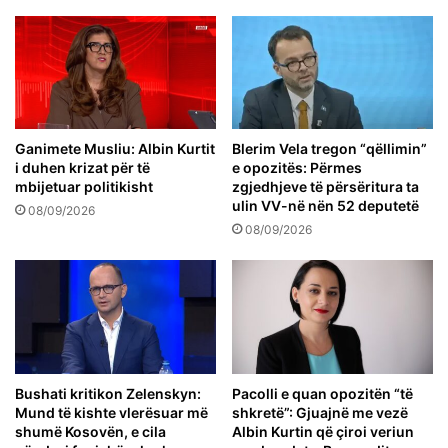
Ganimete Musliu: Albin Kurtit
Blerim Vela tregon “qëllimin”
i duhen krizat për të
e opozitës: Përmes
mbijetuar politikisht
zgjedhjeve të përsëritura ta
ulin VV-në nën 52 deputetë
08/09/2026
08/09/2026
Bushati kritikon Zelenskyn:
Pacolli e quan opozitën “të
Mund të kishte vlerësuar më
shkretë”: Gjuajnë me vezë
shumë Kosovën, e cila
Albin Kurtin që çiroi veriun