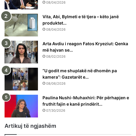
08/04/2026
Vita, Abi, Bylmeti e të tjera – këto janë
produktet…
08/04/2026
Arta Avdiu i reagon Fatos Kryeziut: Qenka
më hajvan se…
08/02/2026
“U godit me shuplakë në dhomën pa
kamera”: Gazetarët e…
08/06/2026
Paulina Nushi-Muhaxhiri: Për përhapjen e
fruthit fajin e kanë prindërit…
07/30/2026
Artikuj të ngjashëm