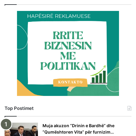
Top Postimet
Muja akuzon “Drinin e Bardhë” dhe
“Qumështoren Vita” për furnizim…