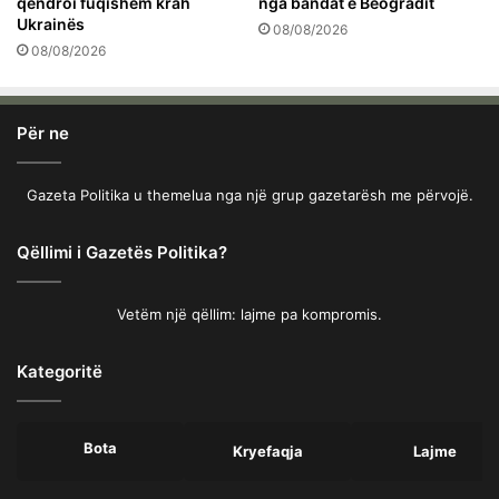
qëndroi fuqishëm krah
nga bandat e Beogradit
Ukrainës
08/08/2026
08/08/2026
Për ne
Gazeta Politika u themelua nga një grup gazetarësh me përvojë.
Qëllimi i Gazetës Politika?
Vetëm një qëllim: lajme pa kompromis.
Kategoritë
Bota
Kryefaqja
Lajme