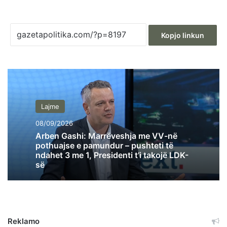
Kopjo linkun
Lajme
08/09/2026
Arben Gashi: Marrëveshja me VV-në
pothuajse e pamundur – pushteti të
ndahet 3 me 1, Presidenti t’i takojë LDK-
së
Reklamo