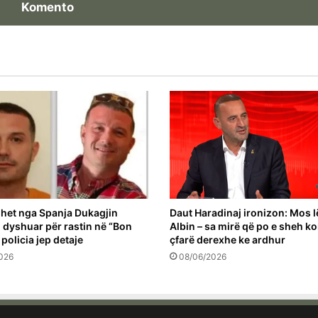
Komento
het nga Spanja Dukagjin
Daut Haradinaj ironizon: Mos l
 i dyshuar për rastin në “Bon
Albin – sa mirë që po e sheh k
 policia jep detaje
çfarë derexhe ke ardhur
026
08/06/2026