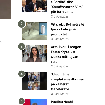
e Bardhë” dhe
“Qumështoren Vita”
për furnizim…
08/04/2026
Vita, Abi, Bylmeti e të
tjera – këto janë
produktet…
08/04/2026
e.
Arta Avdiu i reagon
Fatos Kryeziut:
Qenka më hajvan
se…
08/02/2026
“U godit me
shuplakë në dhomën
pa kamera”:
Gazetarët e…
08/06/2026
Paulina Nushi-