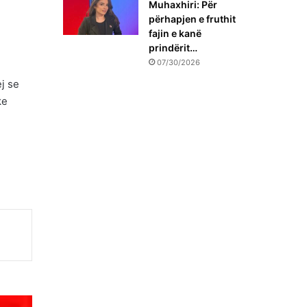
Muhaxhiri: Për
përhapjen e fruthit
fajin e kanë
prindërit…
07/30/2026
j se
ke