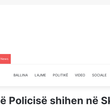
g News
BALLINA
LAJME
POLITIKË
VIDEO
SOCIALE
të Policisë shihen në 