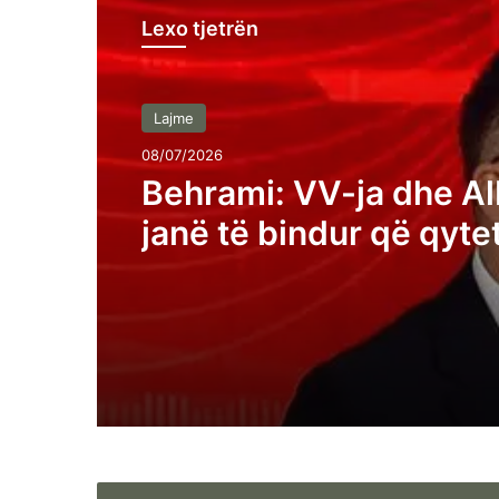
Lexo tjetrën
Lajme
08/07/2026
Behrami: VV-ja dhe Al
janë të bindur që qyte
Kosovës janë analfabe
funksionalë