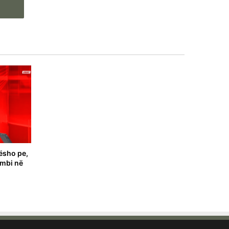
ësho pe,
ombi në