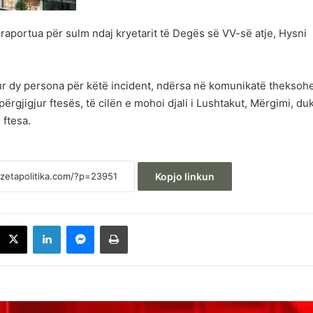
 raportua për sulm ndaj kryetarit të Degës së VV-së atje, Hysni
r dy persona për këtë incident, ndërsa në komunikatë theksohe
ërgjigjur ftesës, të cilën e mohoi djali i Lushtakut, Mërgimi, du
 ftesa.
Kopjo linkun
acebook
X
LinkedIn
Messenger
Printoje
Behrami: VV-ja dhe Albin Kurti janë të