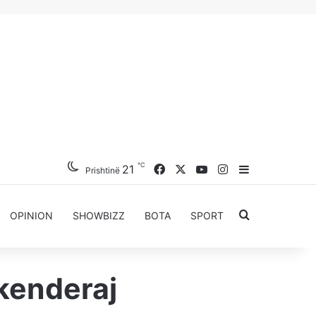
℃
Facebook
X
YouTube
Instagram
21
Sidebar
Prishtinë
Kërkoni për..
OPINION
SHOWBIZZ
BOTA
SPORT
Skenderaj