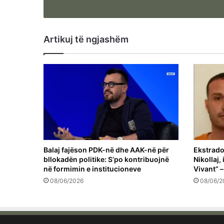
Artikuj të ngjashëm
Balaj fajëson PDK-në dhe AAK-në për
Ekstrado
bllokadën politike: S’po kontribuojnë
Nikollaj,
në formimin e institucioneve
Vivant” –
08/06/2026
08/06/2