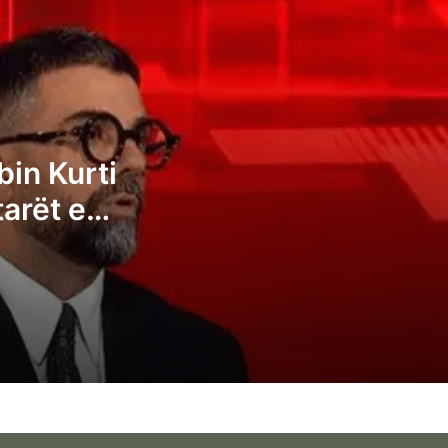
bindur që qytetarët e Kosovës janë
analfabetë funksionalë
Kryeziu e VV-së: Posti i presidentit nuk
duhet t’i takojë LDK-së
Pozhari: Albin Kurti duhet t’ia japë
bin Kurti
presidentin opozitës, kështu tregohet
tarët e
madhështia e ruhet demokracia
të
Ganimeta Musliu: Albin Kurti po e çon
Kosovën në zgjedhje të reja
Ermal Sadiku: Asnjë parti nuk i ka fituar 6
deputetë, atëherë të kemi një kryeminist
konsensual