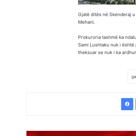
Gjatë ditës në Skenderaj u
Mehani.
Prokuroria tashmë ka ndalu
Sami Lushtaku nuk i është p
theksuar se nuk i ka ardhur
F