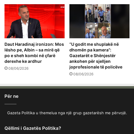
Daut Haradinaj ironizon: Mos
“U godit me shuplakë në
lësho pe, Albin – sa mirë që
dhomën pa kamera”:
po e sheh kombi në çfarë
Gazetarët e Shënjestër
derexhe ke ardhur
ankohen për sjelljen
joprofesionale të policëve
08/06/2026
08/06/2026
Për ne
Gazeta Politika u themelua nga një grup gazetarësh me përvojë.
Qëllimi i Gazetës Politika?