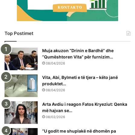
Top Postimet
Muja akuzon “Drinin e Bardhë” dhe
“Qumështoren Vita” për furnizim…
08/04/2026
Vita, Abi, Bylmeti e të tjera – këto janë
produktet…
08/04/2026
Arta Avdiu i reagon Fatos Kryeziut: Qenka
më hajvan se…
08/02/2026
“U godit me shuplakë në dhomën pa