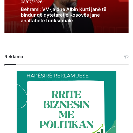
08/07/2026
Behrami: VV-ja dhe Albin Kurti janë të
bindur që qytetarët e Kosovës janë
analfabetë funksionalë
Reklamo