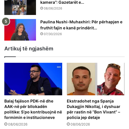
kamera”: Gazetarët e…
08/06/2026
Paulina Nushi-Muhaxhiri: Për përhapjen e
fruthit fajin e kanë prindërit…
07/30/2026
Artikuj të ngjashëm
Balaj fajëson PDK-në dhe
Ekstradohet nga Spanja
AAK-në për bllokadën
Dukagjin Nikollaj, i dyshuar
politike: S’po kontribuojnë në
për rastin në “Bon Vivant” –
formimin e institucioneve
policia jep detaje
08/06/2026
08/06/2026