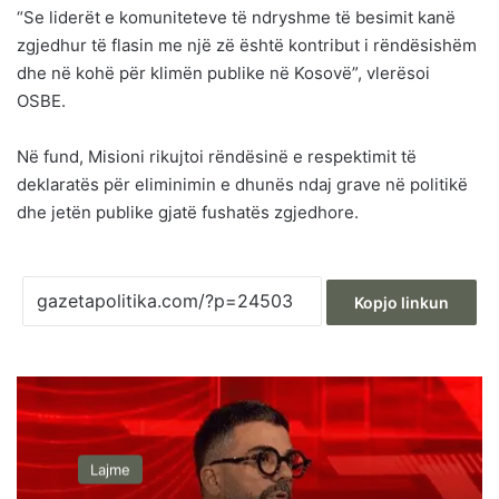
“Se liderët e komuniteteve të ndryshme të besimit kanë
zgjedhur të flasin me një zë është kontribut i rëndësishëm
dhe në kohë për klimën publike në Kosovë”, vlerësoi
OSBE.
Në fund, Misioni rikujtoi rëndësinë e respektimit të
deklaratës për eliminimin e dhunës ndaj grave në politikë
dhe jetën publike gjatë fushatës zgjedhore.
Kopjo linkun
Lajme