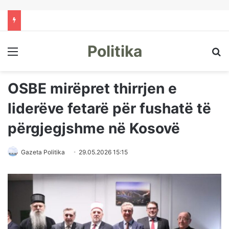
Politika
Menu
Kë
OSBE mirëpret thirrjen e
liderëve fetarë për fushatë të
përgjegjshme në Kosovë
Gazeta Politika
29.05.2026 15:15