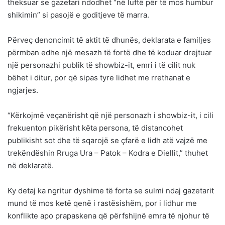
theksuar se gazetari ndodhet “në luftë për të mos humbur
shikimin” si pasojë e goditjeve të marra.
Përveç denoncimit të aktit të dhunës, deklarata e familjes
përmban edhe një mesazh të fortë dhe të koduar drejtuar
një personazhi publik të showbiz-it, emri i të cilit nuk
bëhet i ditur, por që sipas tyre lidhet me rrethanat e
ngjarjes.
“Kërkojmë veçanërisht që një personazh i showbiz-it, i cili
frekuenton pikërisht këta persona, të distancohet
publikisht sot dhe të sqarojë se çfarë e lidh atë vajzë me
trekëndëshin Rruga Ura – Patok – Kodra e Diellit,” thuhet
në deklaratë.
Ky detaj ka ngritur dyshime të forta se sulmi ndaj gazetarit
mund të mos ketë qenë i rastësishëm, por i lidhur me
konflikte apo prapaskena që përfshijnë emra të njohur të