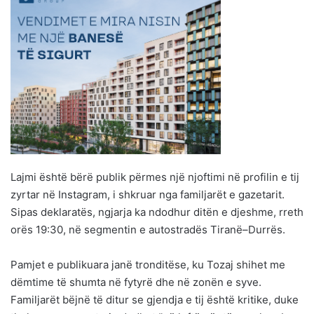
Lajmi është bërë publik përmes një njoftimi në profilin e tij
zyrtar në Instagram, i shkruar nga familjarët e gazetarit.
Sipas deklaratës, ngjarja ka ndodhur ditën e djeshme, rreth
orës 19:30, në segmentin e autostradës Tiranë–Durrës.
Pamjet e publikuara janë tronditëse, ku Tozaj shihet me
dëmtime të shumta në fytyrë dhe në zonën e syve.
Familjarët bëjnë të ditur se gjendja e tij është kritike, duke