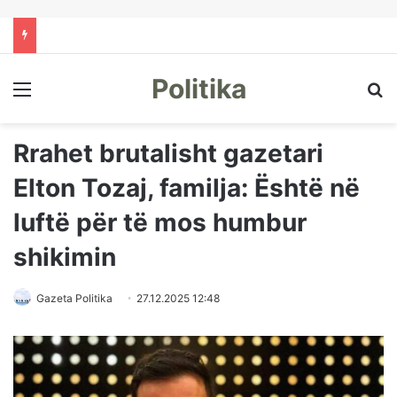
Politika
Menu
Kë
Rrahet brutalisht gazetari
Elton Tozaj, familja: Është në
luftë për të mos humbur
shikimin
Gazeta Politika
27.12.2025 12:48