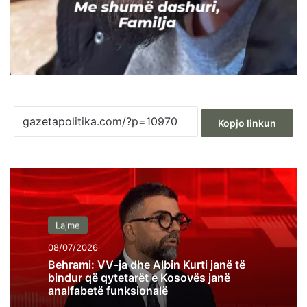
Kopjo linkun
Lajme
08/07/2026
Behrami: VV-ja dhe Albin Kurti janë të
bindur që qytetarët e Kosovës janë
analfabetë funksionalë