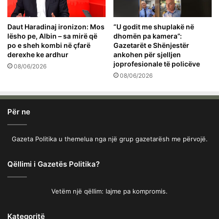
Daut Haradinaj ironizon: Mos
“U godit me shuplakë në
lësho pe, Albin – sa mirë që
dhomën pa kamera”:
po e sheh kombi në çfarë
Gazetarët e Shënjestër
derexhe ke ardhur
ankohen për sjelljen
joprofesionale të policëve
08/06/2026
08/06/2026
Për ne
Gazeta Politika u themelua nga një grup gazetarësh me përvojë.
Qëllimi i Gazetës Politika?
Vetëm një qëllim: lajme pa kompromis.
Kategoritë