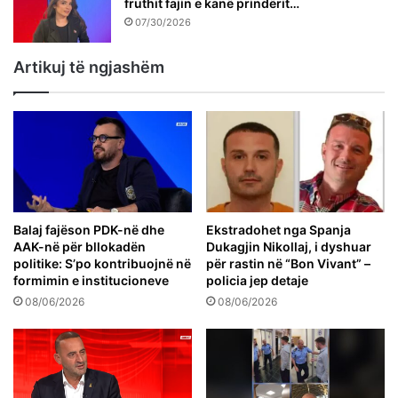
fruthit fajin e kanë prindërit…
07/30/2026
Artikuj të ngjashëm
Balaj fajëson PDK-në dhe
Ekstradohet nga Spanja
AAK-në për bllokadën
Dukagjin Nikollaj, i dyshuar
politike: S’po kontribuojnë në
për rastin në “Bon Vivant” –
formimin e institucioneve
policia jep detaje
08/06/2026
08/06/2026