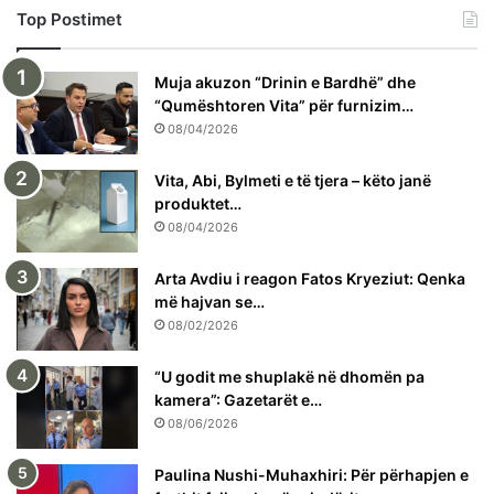
Top Postimet
Muja akuzon “Drinin e Bardhë” dhe
“Qumështoren Vita” për furnizim…
08/04/2026
Vita, Abi, Bylmeti e të tjera – këto janë
produktet…
08/04/2026
Arta Avdiu i reagon Fatos Kryeziut: Qenka
më hajvan se…
08/02/2026
“U godit me shuplakë në dhomën pa
kamera”: Gazetarët e…
08/06/2026
Paulina Nushi-Muhaxhiri: Për përhapjen e