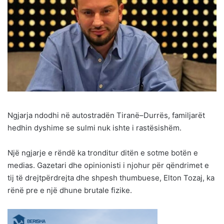
Ngjarja ndodhi në autostradën Tiranë–Durrës, familjarët
hedhin dyshime se sulmi nuk ishte i rastësishëm.
Një ngjarje e rëndë ka tronditur ditën e sotme botën e
medias. Gazetari dhe opinionisti i njohur për qëndrimet e
tij të drejtpërdrejta dhe shpesh thumbuese, Elton Tozaj, ka
rënë pre e një dhune brutale fizike.