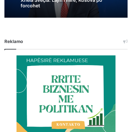
Xhela Sveçla: Lajm i mirë, Kosova po
forcohet
Reklamo