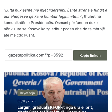
“Lufta nuk është një mjet lidershipi. Është streha e fundit e
udhëheqësve që kanë humbur legjitimitetin
”, thuhet në
komunikatën e Presidencës. Osmani përfundon duke
nënvizuar se Kosova ka zgjedhur paqen dhe do ta mbrojë
atë me çdo kusht.
Kopjo linkun
Kryefaqja
08/10/2026
Largimi gradual i KFOR-it nga ura e Ibrit,