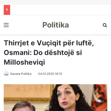
Politika
Menu
Kë
Thirrjet e Vuçiqit për luftë,
Osmani: Do dështojë si
Millosheviqi
Gazeta Politika
04.10.2025 16:10