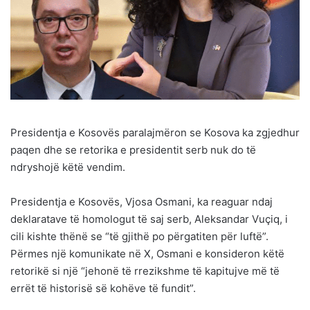
Presidentja e Kosovës paralajmëron se Kosova ka zgjedhur
paqen dhe se retorika e presidentit serb nuk do të
ndryshojë këtë vendim.
Presidentja e Kosovës, Vjosa Osmani, ka reaguar ndaj
deklaratave të homologut të saj serb, Aleksandar Vuçiq, i
cili kishte thënë se “të gjithë po përgatiten për luftë”.
Përmes një komunikate në X, Osmani e konsideron këtë
retorikë si një “jehonë të rrezikshme të kapitujve më të
errët të historisë së kohëve të fundit”.