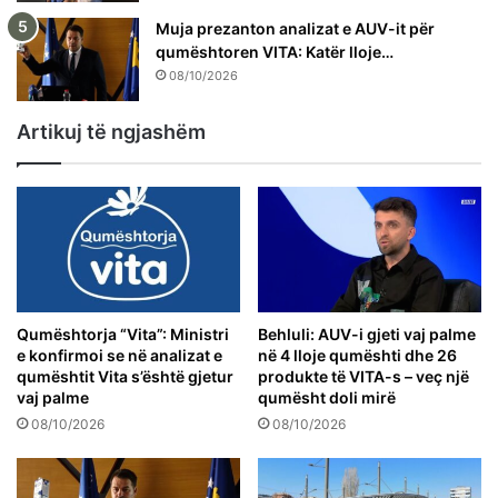
Muja prezanton analizat e AUV-it për
qumështoren VITA: Katër lloje…
08/10/2026
Artikuj të ngjashëm
Qumështorja “Vita”: Ministri
Behluli: AUV-i gjeti vaj palme
e konfirmoi se në analizat e
në 4 lloje qumështi dhe 26
qumështit Vita s’është gjetur
produkte të VITA-s – veç një
vaj palme
qumësht doli mirë
08/10/2026
08/10/2026