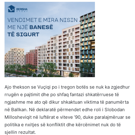
Ajo thekson se Vuçiqi po i tregon botës se nuk ka zgjedhur
rrugën e pajtimit dhe po shfaq fantazi shkatërruese të
ngjashme me ato që dikur shkaktuan viktima të panumërta
në Ballkan. Në deklaratë përmendet edhe roli i Slobodan
Millosheviqit në luftërat e viteve ’90, duke paralajmëruar se
politika e nxitjes së konfliktit dhe kërcënimet nuk do të
sjellin rezultat.