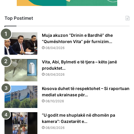
Top Postimet
Muja akuzon “Drinin e Bardhë” dhe
“Qumështoren Vita” për furnizim…
08/04/2026
Vita, Abi, Bylmeti e të tjera – këto janë
produktet…
08/04/2026
Kosova duhet të respektohet – Si raportuan
mediat ukrainase për…
08/10/2026
“U godit me shuplakë në dhomën pa
kamera”: Gazetarët e…
08/06/2026