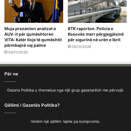
Muja prezanton analizat e
RTK raporton: Policia e
AUV-it për qumështoren
Kosovës merr përgjegjësinë
VITA: Katër lloje të qumështit
për sigurinë në urën e Ibrit
përmbajnë vaj palme
08/10/2026
08/10/2026
Për ne
Gazeta Politika u themelua nga një grup gazetarësh me përvojë.
Qëllimi i Gazetës Politika?
Vetëm një qëllim: lajme pa kompromis.