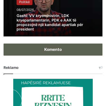
Politikë
08/07/2026
Gashi: VV kryeministrin, LDK
kryeparlamentarin, PDK e AAK të
propozojnë një kandidat apartiak për
president
Komento
Reklamo