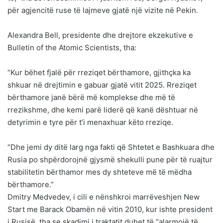
për agjencitë ruse të lajmeve gjatë një vizite në Pekin.
Alexandra Bell, presidente dhe drejtore ekzekutive e
Bulletin of the Atomic Scientists, tha:
“Kur bëhet fjalë për rreziqet bërthamore, gjithçka ka
shkuar në drejtimin e gabuar gjatë vitit 2025. Rreziqet
bërthamore janë bërë më komplekse dhe më të
rrezikshme, dhe kemi parë liderë që kanë dështuar në
detyrimin e tyre për t’i menaxhuar këto rreziqe.
“Dhe jemi dy ditë larg nga fakti që Shtetet e Bashkuara dhe
Rusia po shpërdorojnë gjysmë shekulli pune për të ruajtur
stabilitetin bërthamor mes dy shteteve më të mëdha
bërthamore.”
Dmitry Medvedev, i cili e nënshkroi marrëveshjen New
Start me Barack Obamën në vitin 2010, kur ishte president
i Rusisë, tha se skadimi i traktatit duhet të “alarmojë të