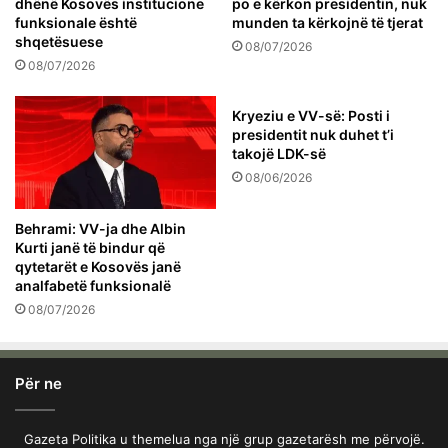
dhënë Kosovës institucione
po e kërkon presidentin, nuk
funksionale është
munden ta kërkojnë të tjerat
shqetësuese
08/07/2026
08/07/2026
Kryeziu e VV-së: Posti i
presidentit nuk duhet t’i
takojë LDK-së
08/06/2026
Behrami: VV-ja dhe Albin
Kurti janë të bindur që
qytetarët e Kosovës janë
analfabetë funksionalë
08/07/2026
Për ne
Gazeta Politika u themelua nga një grup gazetarësh me përvojë.