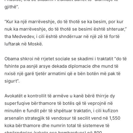
gjithë”.
“Kur ka një marrëveshje, do të thotë se ka besim, por kur
nuk ka marrëveshje, do të thotë se besimi është shteruar,”
tha Medvedev, i cili është shndërruar në një zë të fortë
luftarak në Moskë.
Obama shkroi në rrjetet sociale se skadimi i traktatit “do të
fshinte pa asnjë arsye dekada diplomacie dhe mund të
nxisë një garë tjetër armatimi që e bën botën më pak të
sigurt”.
Avokatët e kontrollit të armëve u kanë bërë thirrje dy
superfuqive bërthamore të botës që të veprojnë në
minutën e fundit për të shpëtuar traktatin, i cili kufizon
arsenalin strategjik të vendosur të secilit vend në 1,550
koka bërthamore dhe numrin total të sistemeve të
shpërndarjes (raketa ose bombardues) në 800.