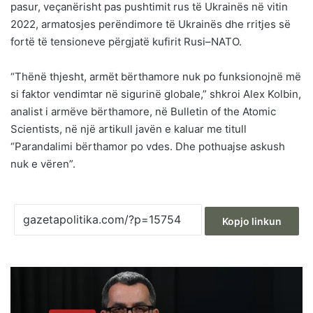
pasur, veçanërisht pas pushtimit rus të Ukrainës në vitin
2022, armatosjes perëndimore të Ukrainës dhe rritjes së
fortë të tensioneve përgjatë kufirit Rusi–NATO.
“Thënë thjesht, armët bërthamore nuk po funksionojnë më
si faktor vendimtar në sigurinë globale,” shkroi Alex Kolbin,
analist i armëve bërthamore, në Bulletin of the Atomic
Scientists, në një artikull javën e kaluar me titull
“Parandalimi bërthamor po vdes. Dhe pothuajse askush
nuk e vëren”.
Kopjo linkun