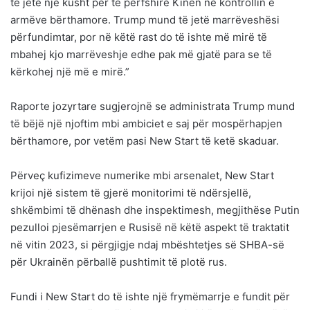
të jetë një kusht për të përfshirë Kinën në kontrollin e
armëve bërthamore. Trump mund të jetë marrëveshësi
përfundimtar, por në këtë rast do të ishte më mirë të
mbahej kjo marrëveshje edhe pak më gjatë para se të
kërkohej një më e mirë.”
Raporte jozyrtare sugjerojnë se administrata Trump mund
të bëjë një njoftim mbi ambiciet e saj për mospërhapjen
bërthamore, por vetëm pasi New Start të ketë skaduar.
Përveç kufizimeve numerike mbi arsenalet, New Start
krijoi një sistem të gjerë monitorimi të ndërsjellë,
shkëmbimi të dhënash dhe inspektimesh, megjithëse Putin
pezulloi pjesëmarrjen e Rusisë në këtë aspekt të traktatit
në vitin 2023, si përgjigje ndaj mbështetjes së SHBA-së
për Ukrainën përballë pushtimit të plotë rus.
Fundi i New Start do të ishte një frymëmarrje e fundit për