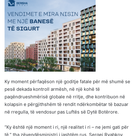
Ky moment përfaqëson një goditje fatale për më shumë se
pesë dekada kontroll armësh, në një kohë të
paqëndrueshmërisë globale në rritje, dhe kontribuon në
kolapsin e përgjithshëm të rendit ndërkombëtar të bazuar
në rregulla, të vendosur pas Luftës së Dytë Botërore.
“Ky është një moment i ri, një realitet i ri – ne jemi gati për
të,” tha zëvendësministri i jashtëm rus, Sergei Ryabkov,