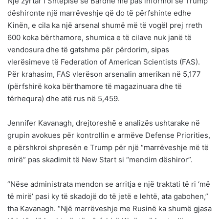
Një zyrtar i Shtëpisë së Bardhë më pas informoi se Trump
dëshironte një marrëveshje që do të përfshinte edhe
Kinën, e cila ka një arsenal shumë më të vogël prej rreth
600 koka bërthamore, shumica e të cilave nuk janë të
vendosura dhe të gatshme për përdorim, sipas
vlerësimeve të Federation of American Scientists (FAS).
Për krahasim, FAS vlerëson arsenalin amerikan në 5,177
(përfshirë koka bërthamore të magazinuara dhe të
tërhequra) dhe atë rus në 5,459.
Jennifer Kavanagh, drejtoreshë e analizës ushtarake në
grupin avokues për kontrollin e armëve Defense Priorities,
e përshkroi shpresën e Trump për një “marrëveshje më të
mirë” pas skadimit të New Start si “mendim dëshiror”.
“Nëse administrata mendon se arritja e një traktati të ri ‘më
të mirë’ pasi ky të skadojë do të jetë e lehtë, ata gabohen,”
tha Kavanagh. “Një marrëveshje me Rusinë ka shumë gjasa