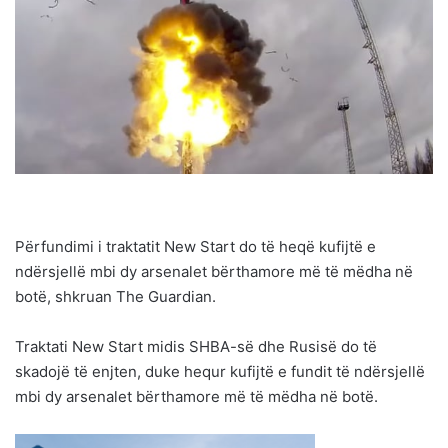
Përfundimi i traktatit New Start do të heqë kufijtë e
ndërsjellë mbi dy arsenalet bërthamore më të mëdha në
botë, shkruan The Guardian.
Traktati New Start midis SHBA-së dhe Rusisë do të
skadojë të enjten, duke hequr kufijtë e fundit të ndërsjellë
mbi dy arsenalet bërthamore më të mëdha në botë.