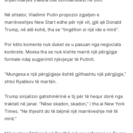
Në shtator, Vladimir Putin propozoi zgjatjen e
marrëveshjes New Start edhe për një vit, gjë që Donald
Trump, në atë kohë, tha se “tingëllon si një ide e mirë”.
Por këto komente nuk duket se u pasuan nga negociata
konkrete. Moska tha se nuk kishte marrë një përgjigje
formale ndaj sugjerimit njëvjeçar të Putinit.
“Mungesa e një përgjigjeje është gjithashtu një përgjigje,”
shtoi Ryabkov të martën.
Trump sinjalizoi gatishmërinë e tij për të hequr dorë nga
traktati në janar. “Nëse skadon, skadon,” i tha ai New York
Times. “Ne thjesht do të bëjmë një marrëveshje më të
mirë.”