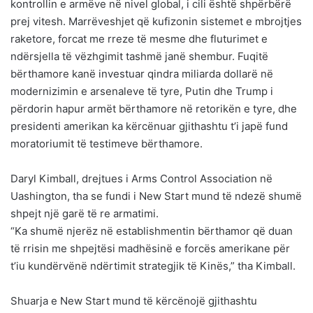
kontrollin e armëve në nivel global, i cili është shpërbërë
prej vitesh. Marrëveshjet që kufizonin sistemet e mbrojtjes
raketore, forcat me rreze të mesme dhe fluturimet e
ndërsjella të vëzhgimit tashmë janë shembur. Fuqitë
bërthamore kanë investuar qindra miliarda dollarë në
modernizimin e arsenaleve të tyre, Putin dhe Trump i
përdorin hapur armët bërthamore në retorikën e tyre, dhe
presidenti amerikan ka kërcënuar gjithashtu t’i japë fund
moratoriumit të testimeve bërthamore.
Daryl Kimball, drejtues i Arms Control Association në
Uashington, tha se fundi i New Start mund të ndezë shumë
shpejt një garë të re armatimi.
“Ka shumë njerëz në establishmentin bërthamor që duan
të rrisin me shpejtësi madhësinë e forcës amerikane për
t’iu kundërvënë ndërtimit strategjik të Kinës,” tha Kimball.
Shuarja e New Start mund të kërcënojë gjithashtu