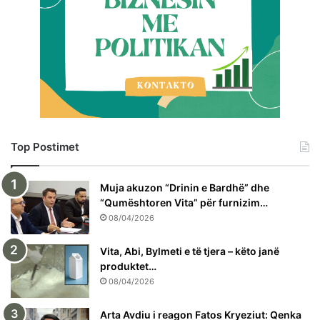
Top Postimet
Muja akuzon “Drinin e Bardhë” dhe
“Qumështoren Vita” për furnizim…
08/04/2026
Vita, Abi, Bylmeti e të tjera – këto janë
produktet…
08/04/2026
Arta Avdiu i reagon Fatos Kryeziut: Qenka