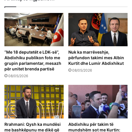
“Me 18 deputetët e LDK-së”,
Nuk ka marrëveshje,
Abdixhiku publikon foto me
përfundon takimi mes Albin
grupin parlamentar, mesazh
Kurtit dhe Lumir Abdixhikut
për unitet brenda partisë
08/05/2026
08/05/2026
Rrahmani: Qysh ka mundësi
Abdixhiku për takim të
me bashkëpunu me dikë që
mundshëm sot me Kurtin: