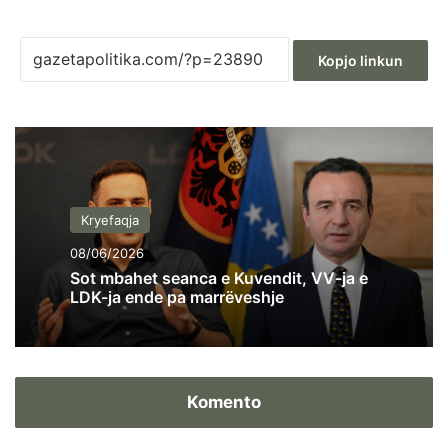
Kopjo linkun
Kryefaqja
08/06/2026
Sot mbahet seanca e Kuvendit, VV-ja e
LDK-ja ende pa marrëveshje
Komento