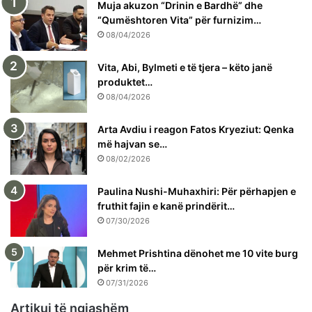
Muja akuzon “Drinin e Bardhë” dhe
“Qumështoren Vita” për furnizim…
08/04/2026
Vita, Abi, Bylmeti e të tjera – këto janë
produktet…
08/04/2026
Arta Avdiu i reagon Fatos Kryeziut: Qenka
më hajvan se…
08/02/2026
Paulina Nushi-Muhaxhiri: Për përhapjen e
fruthit fajin e kanë prindërit…
07/30/2026
Mehmet Prishtina dënohet me 10 vite burg
për krim të…
07/31/2026
Artikuj të ngjashëm