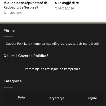
të quan bashkëpunëtorë të
S’ka asgjë të re
Radojiçiqit e Serbisë?
08/05/2026
08/05/2026
Për ne
Gazeta Politika u themelua nga një grup gazetarësh me përvojë.
Qëllimi i Gazetës Politika?
Vetëm një qëllim: lajme pa kompromis.
Kategoritë
Bota
Kryefaqja
Lajme