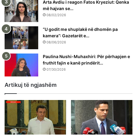
Arta Avdiu i reagon Fatos Kryeziut: Qenka
më hajvan se…
08/02/2026
“U godit me shuplakë në dhomën pa
kamera”: Gazetarët e…
08/06/2026
Paulina Nushi-Muhaxhiri: Për përhapjen e
fruthit fajin e kanë prindërit…
07/30/2026
Artikuj të ngjashëm