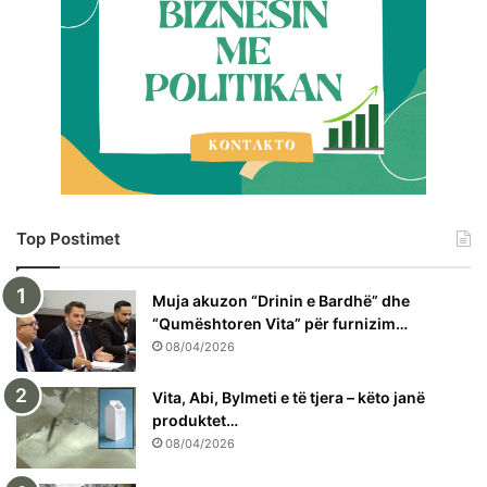
Top Postimet
Muja akuzon “Drinin e Bardhë” dhe
“Qumështoren Vita” për furnizim…
08/04/2026
Vita, Abi, Bylmeti e të tjera – këto janë
produktet…
08/04/2026