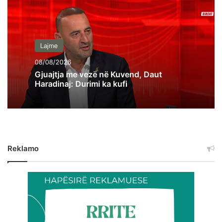
Lajme
08/08/2026
Gjuajtja me vezë në Kuvend, Daut
Haradinaj: Durimi ka kufi
Reklamo