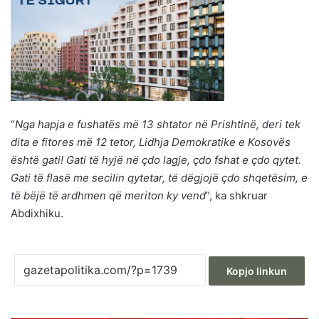
“
Nga hapja e fushatës më 13 shtator në Prishtinë, deri tek
dita e fitores më 12 tetor, Lidhja Demokratike e Kosovës
është gati! Gati të hyjë në çdo lagje, çdo fshat e çdo qytet.
Gati të flasë me secilin qytetar, të dëgjojë çdo shqetësim, e
të bëjë të ardhmen që meriton ky vend
”, ka shkruar
Abdixhiku.
Kopjo linkun