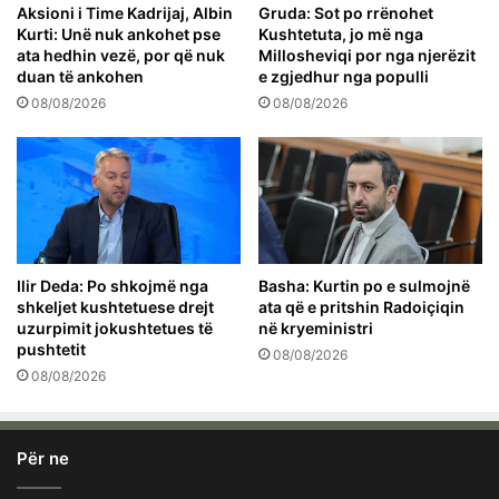
Aksioni i Time Kadrijaj, Albin
Gruda: Sot po rrënohet
Kurti: Unë nuk ankohet pse
Kushtetuta, jo më nga
ata hedhin vezë, por që nuk
Millosheviqi por nga njerëzit
duan të ankohen
e zgjedhur nga populli
08/08/2026
08/08/2026
Ilir Deda: Po shkojmë nga
Basha: Kurtin po e sulmojnë
shkeljet kushtetuese drejt
ata që e pritshin Radoiçiqin
uzurpimit jokushtetues të
në kryeministri
pushtetit
08/08/2026
08/08/2026
Për ne