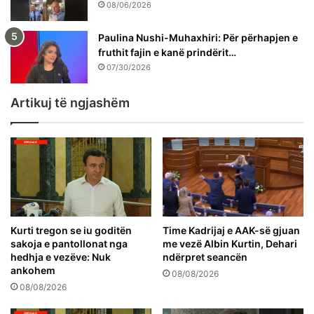
08/06/2026
Paulina Nushi-Muhaxhiri: Për përhapjen e
fruthit fajin e kanë prindërit…
07/30/2026
Artikuj të ngjashëm
Kurti tregon se iu goditën
Time Kadrijaj e AAK-së gjuan
sakoja e pantollonat nga
me vezë Albin Kurtin, Dehari
hedhja e vezëve: Nuk
ndërpret seancën
ankohem
08/08/2026
08/08/2026