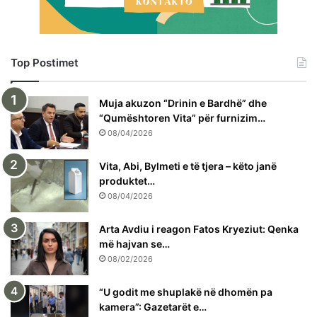
Top Postimet
Muja akuzon “Drinin e Bardhë” dhe
“Qumështoren Vita” për furnizim…
08/04/2026
Vita, Abi, Bylmeti e të tjera – këto janë
produktet…
08/04/2026
Arta Avdiu i reagon Fatos Kryeziut: Qenka
më hajvan se…
08/02/2026
“U godit me shuplakë në dhomën pa
kamera”: Gazetarët e…