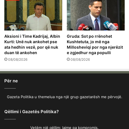
Aksioni i Time Kadrijaj, Albin
Gruda: Sot po rrënohet
Kurti: Unë nuk ankohet pse
Kushtetuta, jo më nga
ata hedhin vezë, por që nuk
Millosheviqi por nga njerëzit
duan të ankohen
e zgjedhur nga populli
08/08/2026
08/08/2026
Për ne
Gazeta Politika u themelua nga një grup gazetarësh me përvojë.
Qëllimi i Gazetës Politika?
Vetëm një qëllim: lajme pa kompromis.