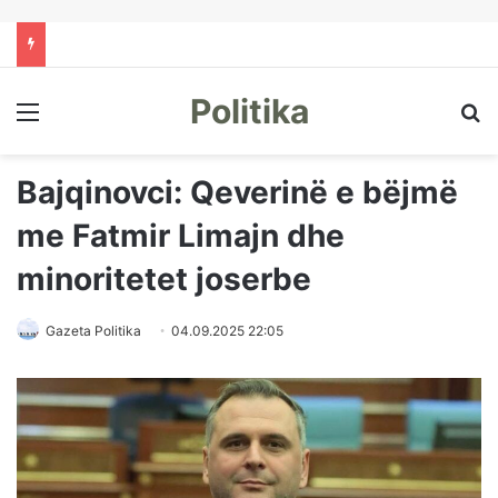
Politika
Menu
Kë
Bajqinovci: Qeverinë e bëjmë
me Fatmir Limajn dhe
minoritetet joserbe
Gazeta Politika
04.09.2025 22:05