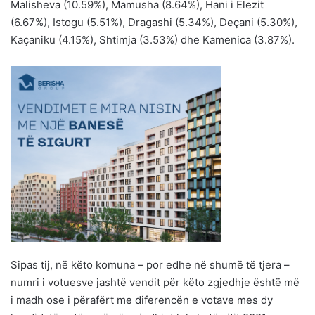
Malisheva (10.59%), Mamusha (8.64%), Hani i Elezit
(6.67%), Istogu (5.51%), Dragashi (5.34%), Deçani (5.30%),
Kaçaniku (4.15%), Shtimja (3.53%) dhe Kamenica (3.87%).
Sipas tij, në këto komuna – por edhe në shumë të tjera –
numri i votuesve jashtë vendit për këto zgjedhje është më
i madh ose i përafërt me diferencën e votave mes dy