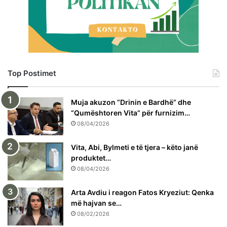
Top Postimet
Muja akuzon “Drinin e Bardhë” dhe
“Qumështoren Vita” për furnizim…
08/04/2026
Vita, Abi, Bylmeti e të tjera – këto janë
produktet…
08/04/2026
Arta Avdiu i reagon Fatos Kryeziut: Qenka
më hajvan se…
08/02/2026