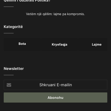
Qëllimi i Gazetës Politika?
Vetëm një qëllim: lajme pa kompromis.
Kategoritë
Bota
Kryefaqja
Lajme
Newsletter
Shkruani
E-
mailin