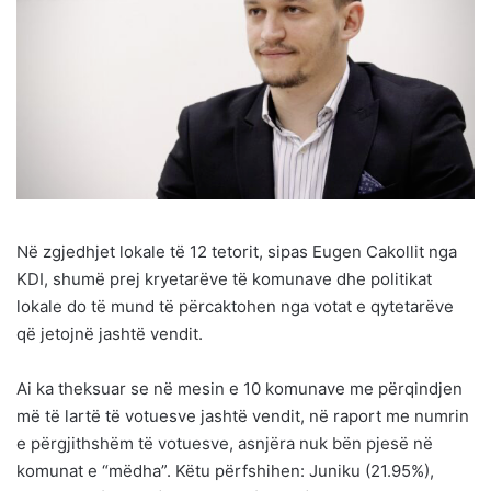
Në zgjedhjet lokale të 12 tetorit, sipas Eugen Cakollit nga
KDI, shumë prej kryetarëve të komunave dhe politikat
lokale do të mund të përcaktohen nga votat e qytetarëve
që jetojnë jashtë vendit.
Ai ka theksuar se në mesin e 10 komunave me përqindjen
më të lartë të votuesve jashtë vendit, në raport me numrin
e përgjithshëm të votuesve, asnjëra nuk bën pjesë në
komunat e “mëdha”. Këtu përfshihen: Juniku (21.95%),