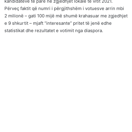
kandidatëve të parë në zgjedhjet lokale të vitit 2021.
Përveç faktit që numri i përgjithshëm i votuesve arrin mbi
2 milionë – gati 100 mijë më shumë krahasuar me zgjedhjet
e 9 shkurtit – mjaft “interesante” pritet të jenë edhe
statistikat dhe rezultatet e votimit nga diaspora.