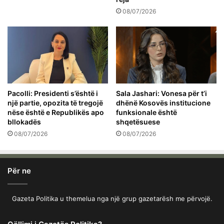
08/07/2026
Pacolli: Presidenti s’është i
Sala Jashari: Vonesa për t’i
një partie, opozita të tregojë
dhënë Kosovës institucione
nëse është e Republikës apo
funksionale është
bllokadës
shqetësuese
08/07/2026
08/07/2026
Për ne
Gazeta Politika u themelua nga një grup gazetarësh me përvojë.