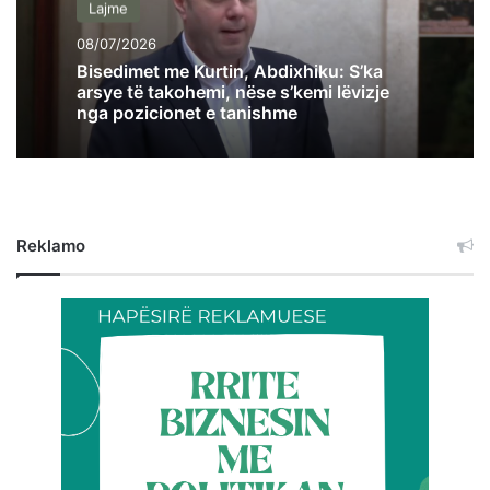
Lajme
08/07/2026
Bisedimet me Kurtin, Abdixhiku: S’ka
arsye të takohemi, nëse s’kemi lëvizje
nga pozicionet e tanishme
Reklamo