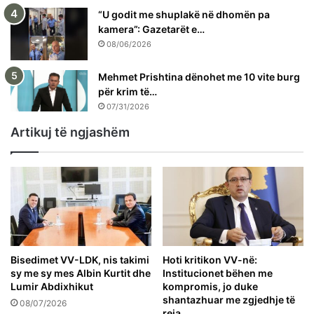
“U godit me shuplakë në dhomën pa
kamera”: Gazetarët e…
08/06/2026
Mehmet Prishtina dënohet me 10 vite burg
për krim të…
07/31/2026
Artikuj të ngjashëm
Bisedimet VV-LDK, nis takimi
Hoti kritikon VV-në:
sy me sy mes Albin Kurtit dhe
Institucionet bëhen me
Lumir Abdixhikut
kompromis, jo duke
shantazhuar me zgjedhje të
08/07/2026
reja