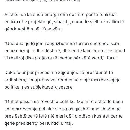
Ai shtoi se ka ende energji dhe dëshirë për të realizuar
ëndrra dhe projekte që, sipas tij, mund të sjellin zhvillim të
qëndrueshëm për Kosovën.
“Unë dua që të jem i angazhuar në terren dhe ende kam
edhe energji, edhe dëshirë, dhe ende kam ëndrra se mund
t’i realizoj disa projekte të mëdha për këtë vend,” tha ai.
Duke folur për procesin e zgjedhjes së presidentit të
ardhshëm, Limaj nënvizoi rëndësinë e një marrëveshjeje
politike mes subjekteve kryesore.
“Duhet pasur marrëveshje politike. Më mirë është të bësh
sot marrëveshje politike sesa pas gjashtë muajsh. Ajo që
pres është që të jetë një njeri që i plotëson kushtet për të
qenë president,” përfundoi Limaj.