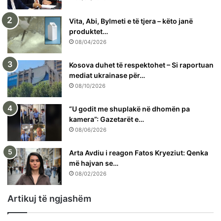
Vita, Abi, Bylmeti e të tjera – këto janë
produktet…
08/04/2026
Kosova duhet të respektohet – Si raportuan
mediat ukrainase për…
08/10/2026
“U godit me shuplakë në dhomën pa
kamera”: Gazetarët e…
08/06/2026
Arta Avdiu i reagon Fatos Kryeziut: Qenka
më hajvan se…
08/02/2026
Artikuj të ngjashëm