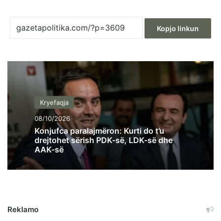
Kopjo linkun
Kryefaqja
08/10/2026
Konjufca paralajmëron: Kurti do t’u
drejtohet sërish PDK-së, LDK-së dhe
AAK-së
Reklamo