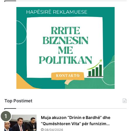
Top Postimet
Muja akuzon “Drinin e Bardhë” dhe
“Qumështoren Vita” për furnizim…
08/04/2026