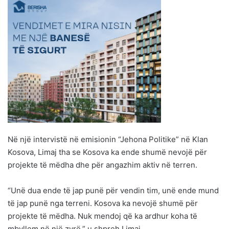
Në një intervistë në emisionin “Jehona Politike” në Klan
Kosova, Limaj tha se Kosova ka ende shumë nevojë për
projekte të mëdha dhe për angazhim aktiv në terren.
“Unë dua ende të jap punë për vendin tim, unë ende mund
të jap punë nga terreni. Kosova ka nevojë shumë për
projekte të mëdha. Nuk mendoj që ka ardhur koha të
mbyllem në një zyrë,” u shpreh Limaj.