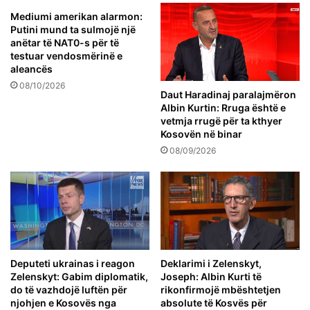
Mediumi amerikan alarmon:
Putini mund ta sulmojë një
anëtar të NAT0-s për të
testuar vendosmërinë e
aleancës
08/10/2026
Daut Haradinaj paralajmëron
Albin Kurtin: Rruga është e
vetmja rrugë për ta kthyer
Kosovën në binar
08/09/2026
Deputeti ukrainas i reagon
Deklarimi i Zelenskyt,
Zelenskyt: Gabim diplomatik,
Joseph: Albin Kurti të
do të vazhdojë luftën për
rikonfirmojë mbështetjen
njohjen e Kosovës nga
absolute të Kosvës për