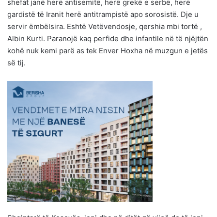
shefat janë herë antisemitë, herë grekë e serbë, herë
gardistë të Iranit herë antitrampistë apo sorosistë. Dje u
servir ëmbëlsira. Eshtë Vetëvendosje, qershia mbi tortë ,
Albin Kurti. Paranojë kaq perfide dhe infantile në të njëjtën
kohë nuk kemi parë as tek Enver Hoxha në muzgun e jetës
së tij.