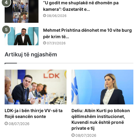
“U godit me shuplakë në dhomën pa
kamera”: Gazetarët e…
08/06/2026
Mehmet Prishtina dënohet me 10 vite burg
për krim të…
07/31/2026
Artikuj të ngjashëm
LDK-ja i bën thirrje VV-së ta
Deliu: Albin Kurti po bllokon
ftojë seancën sonte
qëllimshëm institucionet,
Kuvendi nuk është pronë
08/07/2026
private e tij
08/07/2026