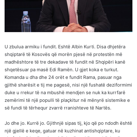
U zbulua armiku i fundit. Eshtë Albin Kurti. Disa dhjetëra
shqiptarë të Kosovës që morën pjesë në protestën më
madhështore të tre dekadave të fundit në Shqipëri kanë
shqetësuar pa masë Edi Ramën. U gjet koka e turkut.
Komanda u dha dhe 24 orët e fundit Rama, pasuar nga
gjithë sharësit e tij me pagesë, nisi një fushatë deziformimi
duke u rrekur të na mbushë mendjen se nuk ka kurrfarë
zemërimi të një populli të plaçkitur në mënyrë sistemike e
së fundi të tërhequr zvarrë rranishteve të Nartës.
Jo dhe jo. Kurrë jo. Gjithnjë sipas tij, kjo që po ndodh është
një gjellë e keqe, gatuar në kuzhinat antishqiptare, ku