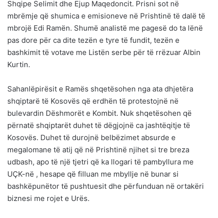
Shqipe Selimit dhe Ejup Maqedoncit. Prisni sot në
mbrëmje që shumica e emisioneve në Prishtinë të dalë të
mbrojë Edi Ramën. Shumë analistë me pagesë do ta lënë
pas dore për ca dite tezën e tyre të fundit, tezën e
bashkimit të votave me Listën serbe për të rrëzuar Albin
Kurtin.
Sahanlëpirësit e Ramës shqetësohen nga ata dhjetëra
shqiptarë të Kosovës që erdhën të protestojnë në
bulevardin Dëshmorët e Kombit. Nuk shqetësohen që
përnatë shqiptarët duhet të dëgjojnë ca jashtëqitje të
Kosovës. Duhet të durojnë belbëzimet absurde e
megalomane të atij që në Prishtinë njihet si tre breza
udbash, apo të një tjetri që ka llogari të pambyllura me
UÇK-në , hesape që filluan me mbyllje në bunar si
bashkëpunëtor të pushtuesit dhe përfunduan në ortakëri
biznesi me rojet e Urës.