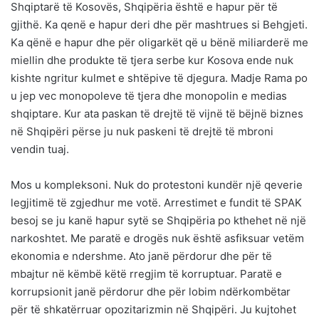
Shqiptarë të Kosovës, Shqipëria është e hapur për të
gjithë. Ka qenë e hapur deri dhe për mashtrues si Behgjeti.
Ka qënë e hapur dhe për oligarkët që u bënë miliarderë me
miellin dhe produkte të tjera serbe kur Kosova ende nuk
kishte ngritur kulmet e shtëpive të djegura. Madje Rama po
u jep vec monopoleve të tjera dhe monopolin e medias
shqiptare. Kur ata paskan të drejtë të vijnë të bëjnë biznes
në Shqipëri përse ju nuk paskeni të drejtë të mbroni
vendin tuaj.
Mos u kompleksoni. Nuk do protestoni kundër një qeverie
legjitimë të zgjedhur me votë. Arrestimet e fundit të SPAK
besoj se ju kanë hapur sytë se Shqipëria po kthehet në një
narkoshtet. Me paratë e drogës nuk është asfiksuar vetëm
ekonomia e ndershme. Ato janë përdorur dhe për të
mbajtur në këmbë këtë rregjim të korruptuar. Paratë e
korrupsionit janë përdorur dhe për lobim ndërkombëtar
për të shkatërruar opozitarizmin në Shqipëri. Ju kujtohet