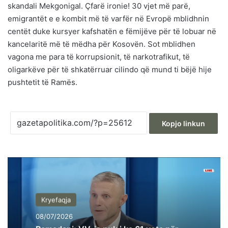
skandali Mekgonigal. Çfarë ironie! 30 vjet më parë,
emigrantët e e kombit më të varfër në Evropë mblidhnin
centët duke kursyer kafshatën e fëmijëve për të lobuar në
kancelaritë më të mëdha për Kosovën. Sot mblidhen
vagona me para të korrupsionit, të narkotrafikut, të
oligarkëve për të shkatërruar cilindo që mund ti bëjë hije
pushtetit të Ramës.
Kopjo linkun
Kryefaqja
08/07/2026