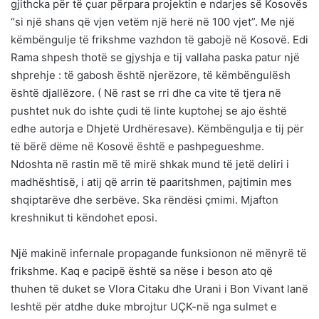
gjithcka për të çuar përpara projektin e ndarjes së Kosovës
“si një shans që vjen vetëm një herë në 100 vjet”. Me një
këmbëngulje të frikshme vazhdon të gabojë në Kosovë. Edi
Rama shpesh thotë se gjyshja e tij vallaha paska patur një
shprehje : të gabosh është njerëzore, të këmbëngulësh
është djallëzore. ( Në rast se rri dhe ca vite të tjera në
pushtet nuk do ishte çudi të linte kuptohej se ajo është
edhe autorja e Dhjetë Urdhëresave). Këmbëngulja e tij për
të bërë dëme në Kosovë është e pashpegueshme.
Ndoshta në rastin më të mirë shkak mund të jetë deliri i
madhështisë, i atij që arrin të paaritshmen, pajtimin mes
shqiptarëve dhe serbëve. Ska rëndësi çmimi. Mjafton
kreshnikut ti këndohet eposi.
Një makinë infernale propagande funksionon në mënyrë të
frikshme. Kaq e pacipë është sa nëse i beson ato që
thuhen të duket se Vlora Citaku dhe Urani i Bon Vivant lanë
leshtë për atdhe duke mbrojtur UÇK-në nga sulmet e