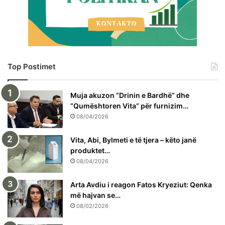
Top Postimet
Muja akuzon “Drinin e Bardhë” dhe
“Qumështoren Vita” për furnizim…
08/04/2026
Vita, Abi, Bylmeti e të tjera – këto janë
produktet…
08/04/2026
Arta Avdiu i reagon Fatos Kryeziut: Qenka
më hajvan se…
08/02/2026