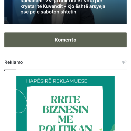
Ramadani: VV-ja nuk i ka 61 vota për
kryetar të Kuvendit – kjo është arsyeja
pse po e saboton shtetin
Komento
Reklamo