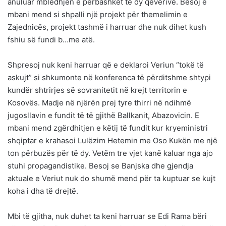
anuluar mbledhjen e përbashkët të dy qeverive. Besoj e
mbani mend si shpalli një projekt për themelimin e
Zajednicës, projekt tashmë i harruar dhe nuk dihet kush
fshiu së fundi b…me atë.
Shpresoj nuk keni harruar që e deklaroi Veriun “tokë të
askujt” si shkumonte në konferenca të përditshme shtypi
kundër shtrirjes së sovranitetit në krejt territorin e
Kosovës. Madje në njërën prej tyre thirri në ndihmë
jugosllavin e fundit të të gjithë Ballkanit, Abazovicin. E
mbani mend zgërdhitjen e këtij të fundit kur kryeministri
shqiptar e krahasoi Lulëzim Hetemin me Oso Kukën me një
ton përbuzës për të dy. Vetëm tre vjet kanë kaluar nga ajo
stuhi propagandistike. Besoj se Banjska dhe gjendja
aktuale e Veriut nuk do shumë mend për ta kuptuar se kujt
koha i dha të drejtë.
Mbi të gjitha, nuk duhet ta keni harruar se Edi Rama bëri