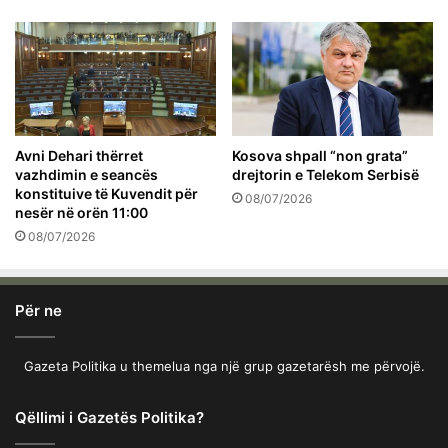
Avni Dehari thërret
Kosova shpall “non grata”
vazhdimin e seancës
drejtorin e Telekom Serbisë
konstituive të Kuvendit për
08/07/2026
nesër në orën 11:00
08/07/2026
Për ne
Gazeta Politika u themelua nga një grup gazetarësh me përvojë.
Qëllimi i Gazetës Politika?