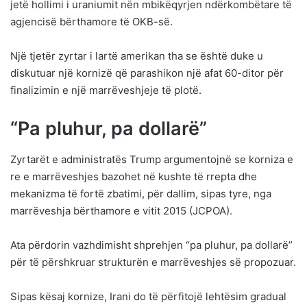
jetë hollimi i uraniumit nën mbikëqyrjen ndërkombëtare të
agjencisë bërthamore të OKB-së.
Një tjetër zyrtar i lartë amerikan tha se është duke u
diskutuar një kornizë që parashikon një afat 60-ditor për
finalizimin e një marrëveshjeje të plotë.
“Pa pluhur, pa dollarë”
Zyrtarët e administratës Trump argumentojnë se korniza e
re e marrëveshjes bazohet në kushte të rrepta dhe
mekanizma të fortë zbatimi, për dallim, sipas tyre, nga
marrëveshja bërthamore e vitit 2015 (JCPOA).
Ata përdorin vazhdimisht shprehjen “pa pluhur, pa dollarë”
për të përshkruar strukturën e marrëveshjes së propozuar.
Sipas kësaj kornize, Irani do të përfitojë lehtësim gradual