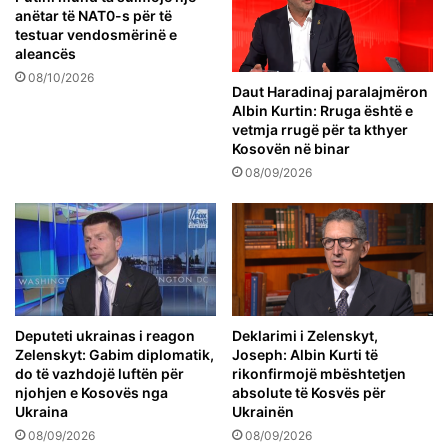
anëtar të NAT0-s për të
testuar vendosmërinë e
aleancës
08/10/2026
Daut Haradinaj paralajmëron
Albin Kurtin: Rruga është e
vetmja rrugë për ta kthyer
Kosovën në binar
08/09/2026
Deputeti ukrainas i reagon
Deklarimi i Zelenskyt,
Zelenskyt: Gabim diplomatik,
Joseph: Albin Kurti të
do të vazhdojë luftën për
rikonfirmojë mbështetjen
njohjen e Kosovës nga
absolute të Kosvës për
Ukraina
Ukrainën
08/09/2026
08/09/2026