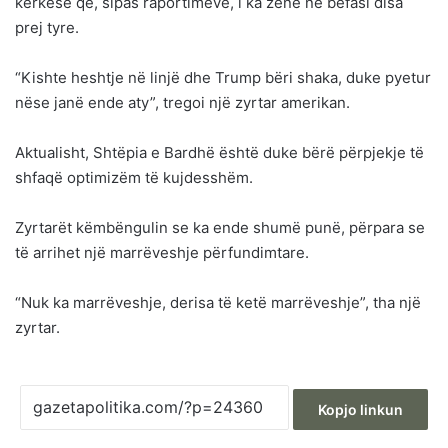
kërkesë që, sipas raportimeve, i ka zënë në befasi disa
prej tyre.
“Kishte heshtje në linjë dhe Trump bëri shaka, duke pyetur
nëse janë ende aty”, tregoi një zyrtar amerikan.
Aktualisht, Shtëpia e Bardhë është duke bërë përpjekje të
shfaqë optimizëm të kujdesshëm.
Zyrtarët këmbëngulin se ka ende shumë punë, përpara se
të arrihet një marrëveshje përfundimtare.
“Nuk ka marrëveshje, derisa të ketë marrëveshje”, tha një
zyrtar.
Kopjo linkun