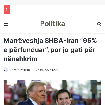
Politika
Menu
Kë
Marrëveshja SHBA-Iran “95%
e përfunduar”, por jo gati për
nënshkrim
Gazeta Politika
25.05.2026 12:30