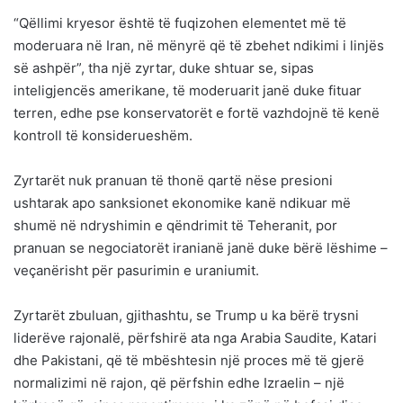
“Qëllimi kryesor është të fuqizohen elementet më të
moderuara në Iran, në mënyrë që të zbehet ndikimi i linjës
së ashpër”, tha një zyrtar, duke shtuar se, sipas
inteligjencës amerikane, të moderuarit janë duke fituar
terren, edhe pse konservatorët e fortë vazhdojnë të kenë
kontroll të konsiderueshëm.
Zyrtarët nuk pranuan të thonë qartë nëse presioni
ushtarak apo sanksionet ekonomike kanë ndikuar më
shumë në ndryshimin e qëndrimit të Teheranit, por
pranuan se negociatorët iranianë janë duke bërë lëshime –
veçanërisht për pasurimin e uraniumit.
Zyrtarët zbuluan, gjithashtu, se Trump u ka bërë trysni
liderëve rajonalë, përfshirë ata nga Arabia Saudite, Katari
dhe Pakistani, që të mbështesin një proces më të gjerë
normalizimi në rajon, që përfshin edhe Izraelin – një