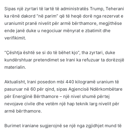
Sipas një zyrtari të lartë të administratës Trump, Teherani
ka rënë dakord “në parim” që të heqë dorë nga rezervat e
uraniumit pranë nivelit për armë bërthamore, megjithëse
ende janë duke u negociuar mënyrat e zbatimit dhe
verifikimit.
“Çështja është se si do të bëhet kjo”, tha zyrtari, duke
kundërshtuar pretendimet se Irani ka refuzuar ta dorëzojë
materialin.
Aktualisht, Irani posedon mbi 440 kilogramë uranium të
pasuruar në 60 për qind, sipas Agjencisë Ndërkombëtare
për Energjinë Bërthamore – një nivel shumë përtej
nevojave civile dhe vetëm një hap teknik larg nivelit për
armë bërthamore.
Burimet iraniane sugjerojnë se një nga zgjidhjet mund të