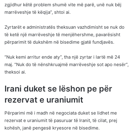
zgjidhur këtë problem shumë vite më parë, unë nuk bëj
marrëveshje të këqija”, shtoi ai.
Zyrtarët e administratës theksuan vazhdimisht se nuk do
të ketë një marrëveshje të menjëhershme, pavarësisht
përparimit të dukshëm në bisedime gjatë fundjavës.
“Nuk kemi arritur ende aty”, tha një zyrtar i lartë më 24
maj. “Nuk do të nënshkruajmë marrëveshje sot apo nesër”,
theksoi ai.
Irani duket se lëshon pe për
rezervat e uraniumit
Përparimi më i madh në negociata duket se lidhet me
rezervat e uraniumit të pasuruar të Iranit, të cilat, prej
kohësh, janë pengesë kryesore në bisedime.