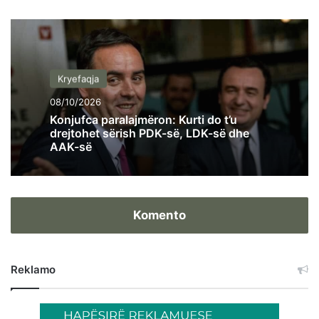
Kryefaqja
08/10/2026
Konjufca paralajmëron: Kurti do t’u
drejtohet sërish PDK-së, LDK-së dhe
AAK-së
Komento
Reklamo