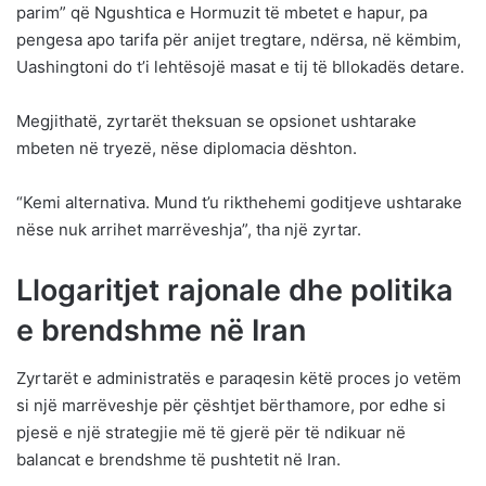
parim” që Ngushtica e Hormuzit të mbetet e hapur, pa
pengesa apo tarifa për anijet tregtare, ndërsa, në këmbim,
Uashingtoni do t’i lehtësojë masat e tij të bllokadës detare.
Megjithatë, zyrtarët theksuan se opsionet ushtarake
mbeten në tryezë, nëse diplomacia dështon.
“Kemi alternativa. Mund t’u rikthehemi goditjeve ushtarake
nëse nuk arrihet marrëveshja”, tha një zyrtar.
Llogaritjet rajonale dhe politika
e brendshme në Iran
Zyrtarët e administratës e paraqesin këtë proces jo vetëm
si një marrëveshje për çështjet bërthamore, por edhe si
pjesë e një strategjie më të gjerë për të ndikuar në
balancat e brendshme të pushtetit në Iran.