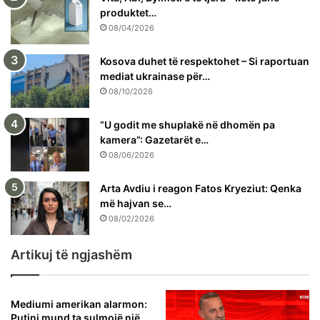
produktet…
08/04/2026
Kosova duhet të respektohet – Si raportuan
mediat ukrainase për…
08/10/2026
“U godit me shuplakë në dhomën pa
kamera”: Gazetarët e…
08/06/2026
Arta Avdiu i reagon Fatos Kryeziut: Qenka
më hajvan se…
08/02/2026
Artikuj të ngjashëm
Mediumi amerikan alarmon:
Putini mund ta sulmojë një