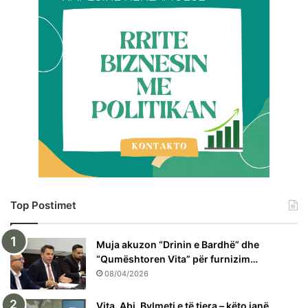
Top Postimet
Muja akuzon “Drinin e Bardhë” dhe
“Qumështoren Vita” për furnizim…
08/04/2026
Vita, Abi, Bylmeti e të tjera – këto janë