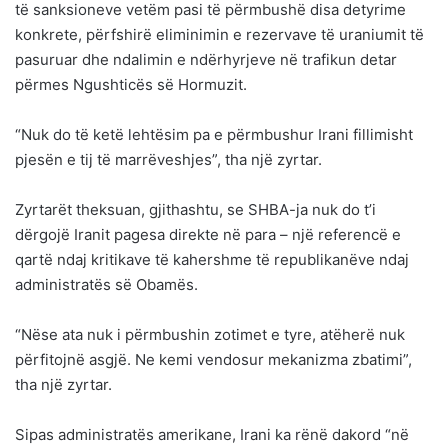
të sanksioneve vetëm pasi të përmbushë disa detyrime
konkrete, përfshirë eliminimin e rezervave të uraniumit të
pasuruar dhe ndalimin e ndërhyrjeve në trafikun detar
përmes Ngushticës së Hormuzit.
“Nuk do të ketë lehtësim pa e përmbushur Irani fillimisht
pjesën e tij të marrëveshjes”, tha një zyrtar.
Zyrtarët theksuan, gjithashtu, se SHBA-ja nuk do t’i
dërgojë Iranit pagesa direkte në para – një referencë e
qartë ndaj kritikave të kahershme të republikanëve ndaj
administratës së Obamës.
“Nëse ata nuk i përmbushin zotimet e tyre, atëherë nuk
përfitojnë asgjë. Ne kemi vendosur mekanizma zbatimi”,
tha një zyrtar.
Sipas administratës amerikane, Irani ka rënë dakord “në