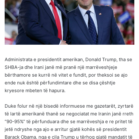
Administrata e presidentit amerikan, Donald Trump, tha se
SHBA-ja dhe Irani janë më pranë një marrëveshjeje
bërthamore se kurrë në vitet e fundit, por theksoi se ajo
ende nuk është përfundimtare dhe se disa çështje
kryesore mbeten të hapura.
Duke folur në një bisedë informuese me gazetarët, zyrtarë
të lartë amerikanë thanë se negociatat me Iranin janë rreth
“90-95%” të përfunduara dhe se marrëveshja e re pritet të
jetë ndryshe nga ajo e arritur gjatë kohës së presidentit
Barack Obama, nga e cila Trump u tërhoq gjatë mandatit të