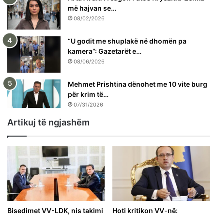
më hajvan se…
08/02/2026
“U godit me shuplakë në dhomën pa
kamera”: Gazetarët e…
08/06/2026
Mehmet Prishtina dënohet me 10 vite burg
për krim të…
07/31/2026
Artikuj të ngjashëm
Bisedimet VV-LDK, nis takimi
Hoti kritikon VV-në: