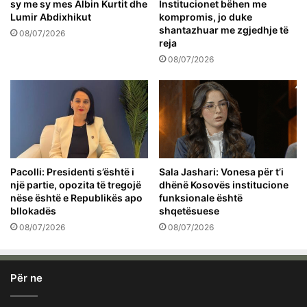
sy me sy mes Albin Kurtit dhe
Institucionet bëhen me
Lumir Abdixhikut
kompromis, jo duke
shantazhuar me zgjedhje të
08/07/2026
reja
08/07/2026
Pacolli: Presidenti s’është i
Sala Jashari: Vonesa për t’i
një partie, opozita të tregojë
dhënë Kosovës institucione
nëse është e Republikës apo
funksionale është
bllokadës
shqetësuese
08/07/2026
08/07/2026
Për ne