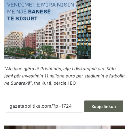
“
Ato janë gjëra të Prishtinës, atje i diskutojmë ato. Këtu
jemi për investimin 11 milionë euro për stadiumin e futbollit
në Suharekë
”, tha Kurti, përcjell EO.
Kopjo linkun