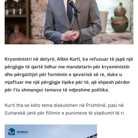
Kryeministri në detyrë, Albin Kurti, ka refuzuar të japë një
përgjigje të qartë lidhur me mandatarin për kryeministër
dhe përgatitjet për formimin e qeverisë së re, duke u
mjaftuar me një përgjigje tipike për të, që shpesh përdor
për t’iu shmangur temave të ndjeshme politike.
Kurti tha se këto tema diskutohen në Prishtinë, pasi në
Suharekë janë për fillimin e punimeve të stadiumit të ri.