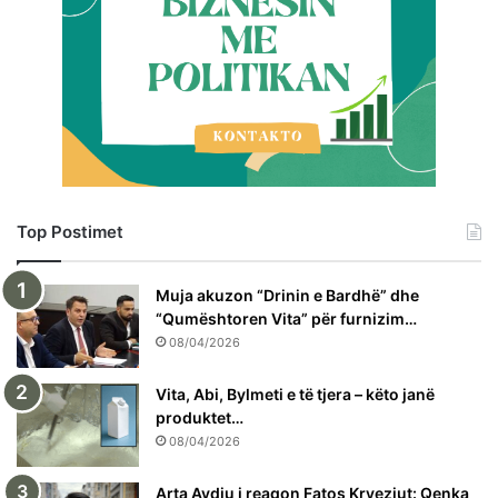
Top Postimet
Muja akuzon “Drinin e Bardhë” dhe
“Qumështoren Vita” për furnizim…
08/04/2026
Vita, Abi, Bylmeti e të tjera – këto janë
produktet…
08/04/2026
Arta Avdiu i reagon Fatos Kryeziut: Qenka