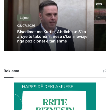
Lajme
08/07/2026
Bisedimet me Kurtin, Abdixhiku: S’ka
arsye të takohemi, nëse s’kemi lëvizje
nga pozicionet e tanishme
Reklamo