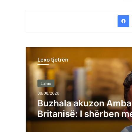
F
Lexo tjetrën
Lajme
08/08/2026
Buzhala akuzon Amba
Britanisë: I shërben m
devotshmëri pushtetit 