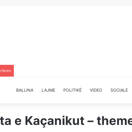
g News
BALLINA
LAJME
POLITIKË
VIDEO
SOCIALE
a e Kaçanikut – themeli