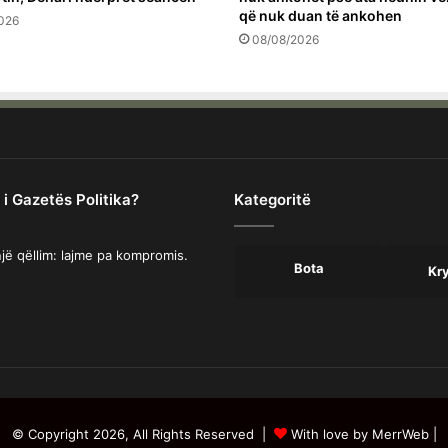
që nuk duan të ankohen
026
08/08/2026
 i Gazetës Politika?
Kategoritë
jë qëllim: lajme pa kompromis.
Bota
Kr
© Copyright 2026, All Rights Reserved |
With love by MerrWeb
|