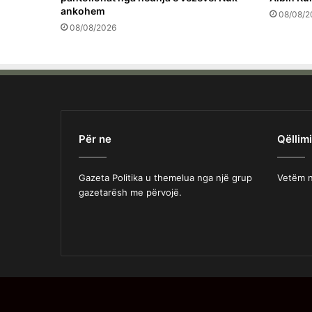
ankohem
08/08/2
08/08/2026
Për ne
Qëllimi
Gazeta Politika u themelua nga një grup
Vetëm n
gazetarësh me përvojë.