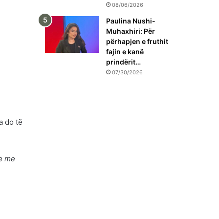
08/06/2026
Paulina Nushi-
Muhaxhiri: Për
përhapjen e fruthit
fajin e kanë
prindërit…
07/30/2026
a do të
he me