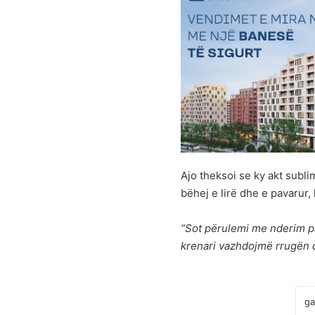
Ajo theksoi se ky akt subli
bëhej e lirë dhe e pavarur
“Sot përulemi me nderim pa
krenari vazhdojmë rrugën q