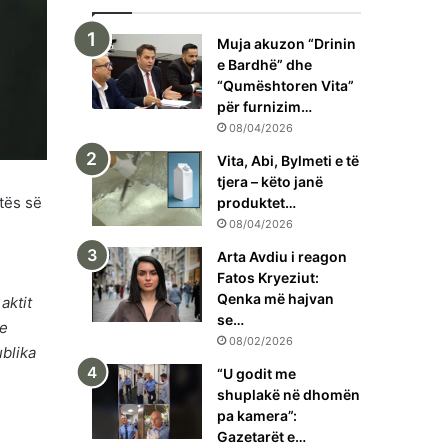
Muja akuzon “Drinin
e Bardhë” dhe
“Qumështoren Vita”
për furnizim…
08/04/2026
Vita, Abi, Bylmeti e të
tjera – këto janë
tës së
produktet…
08/04/2026
Arta Avdiu i reagon
Fatos Kryeziut:
Qenka më hajvan
aktit
se…
te
08/02/2026
ublika
“U godit me
shuplakë në dhomën
pa kamera”:
Gazetarët e…