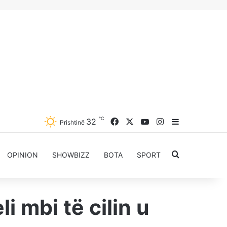
℃
Facebook
X
YouTube
Instagram
32
Sidebar
Prishtinë
Kërkoni për..
OPINION
SHOWBIZZ
BOTA
SPORT
 mbi të cilin u