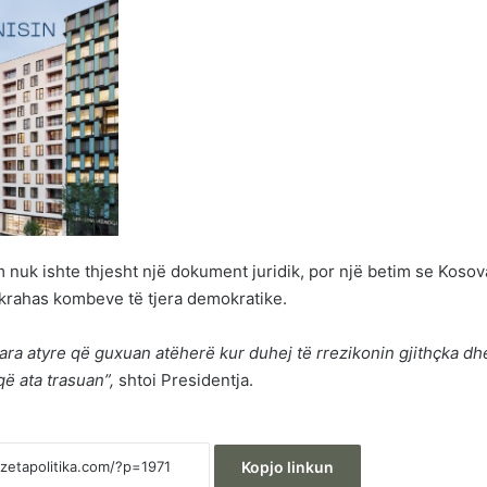
m nuk ishte thjesht një dokument juridik, por një betim se Kosov
, krahas kombeve të tjera demokratike.
ra atyre që guxuan atëherë kur duhej të rrezikonin gjithçka d
ë ata trasuan”,
shtoi Presidentja.
Kopjo linkun