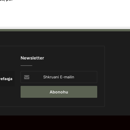
Newsletter
Shkruani
yefaqja
Lajme
Opinion
Pa 
E-
mailin