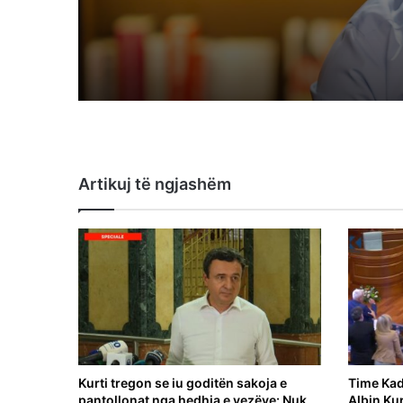
krimet e Albin Kurtit
Artikuj të ngjashëm
Kurti tregon se iu goditën sakoja e
Time Kad
pantollonat nga hedhja e vezëve: Nuk
Albin Ku