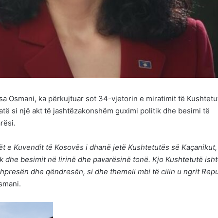
sa Osmani, ka përkujtuar sot 34-vjetorin e miratimit të Kushtetu
atë si një akt të jashtëzakonshëm guximi politik dhe besimi të
rësi.
t e Kuvendit të Kosovës i dhanë jetë Kushtetutës së Kaçanikut, 
tik dhe besimit në lirinë dhe pavarësinë tonë. Kjo Kushtetutë ish
shpresën dhe qëndresën, si dhe themeli mbi të cilin u ngrit Rep
smani.