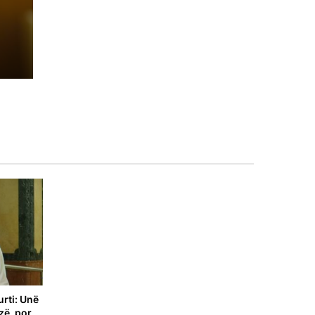
es
urti: Unë
zë, por