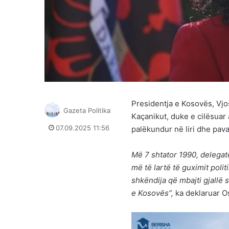
Presidentja e Kosovës, Vjo
Gazeta Politika
Kaçanikut, duke e cilësuar 
07.09.2025 11:56
palëkundur në liri dhe pava
Më 7 shtator 1990, delegatë
më të lartë të guximit poli
shkëndija që mbajti gjallë 
e Kosovës”,
ka deklaruar O