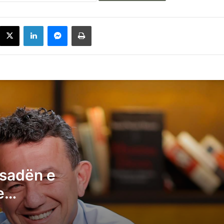
acebook
X
LinkedIn
Messenger
Printoje
Buzhala akuzon Ambasadën e Britanisë: 
shërben me devotshmëri pushtetit t’u i
zbutë krimet e Albin Kurtit
Feraj: Shefi i Time Kadrijajt e shpalli
Radoiçiqin Zot shpie në veri, Qeveria e
Kurtit e ndoqi me plumba
sadën e
Gjuajtja me vezë në Kuvend, Daut
Haradinaj: Durimi ka kufi
e
t’u i zbutë
Gjini lavdëron Kadrijajn pas hedhjes së
vezëve ndaj Kurtit: Timja kurrë s’ka