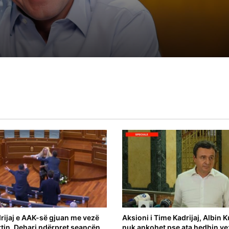
munguar për vendin
Arjeta Fejza pas incidentit me vezë në
Kuvend: Ne kemi gjuajtur kundër Special
e “Zajednicës”, këta kundër ftesës për
takime?
rijaj e AAK-së gjuan me vezë
Aksioni i Time Kadrijaj, Albin K
rtin, Dehari ndërpret seancën
nuk ankohet pse ata hedhin ve