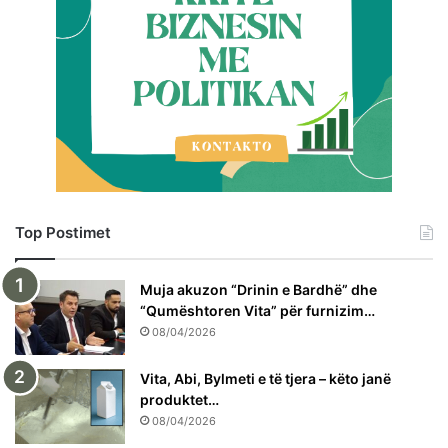
Top Postimet
Muja akuzon “Drinin e Bardhë” dhe
“Qumështoren Vita” për furnizim…
08/04/2026
Vita, Abi, Bylmeti e të tjera – këto janë
produktet…
08/04/2026