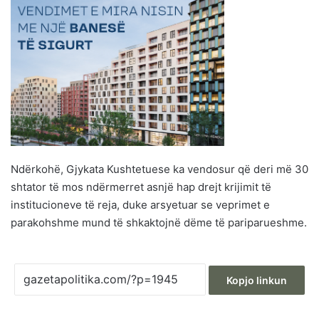
Ndërkohë, Gjykata Kushtetuese ka vendosur që deri më 30
shtator të mos ndërmerret asnjë hap drejt krijimit të
institucioneve të reja, duke arsyetuar se veprimet e
parakohshme mund të shkaktojnë dëme të pariparueshme.
Kopjo linkun