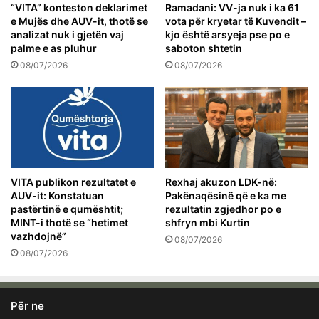
“VITA” konteston deklarimet
Ramadani: VV-ja nuk i ka 61
e Mujës dhe AUV-it, thotë se
vota për kryetar të Kuvendit –
analizat nuk i gjetën vaj
kjo është arsyeja pse po e
palme e as pluhur
saboton shtetin
08/07/2026
08/07/2026
VITA publikon rezultatet e
Rexhaj akuzon LDK-në:
AUV-it: Konstatuan
Pakënaqësinë që e ka me
pastërtinë e qumështit;
rezultatin zgjedhor po e
MINT-i thotë se “hetimet
shfryn mbi Kurtin
vazhdojnë”
08/07/2026
08/07/2026
Për ne