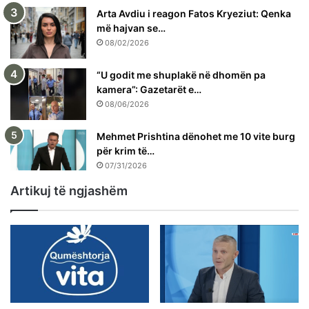
Arta Avdiu i reagon Fatos Kryeziut: Qenka
më hajvan se…
08/02/2026
“U godit me shuplakë në dhomën pa
kamera”: Gazetarët e…
08/06/2026
Mehmet Prishtina dënohet me 10 vite burg
për krim të…
07/31/2026
Artikuj të ngjashëm