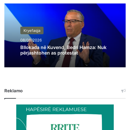
Kryefaqja
08/08/2026
Bllokada në Kuvend, Bedri Hamza: Nuk
përjashtohen as protestat
Reklamo