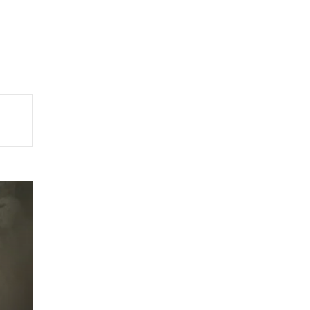
ta
ë
in