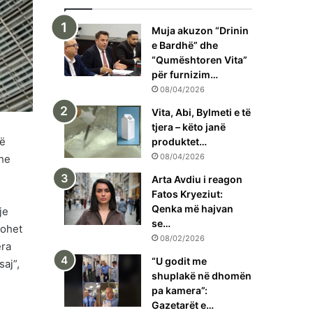
Muja akuzon “Drinin
e Bardhë” dhe
“Qumështoren Vita”
për furnizim…
08/04/2026
Vita, Abi, Bylmeti e të
tjera – këto janë
të
produktet…
08/04/2026
dhe
Arta Avdiu i reagon
Fatos Kryeziut:
Qenka më hajvan
je
se…
kohet
08/02/2026
era
“U godit me
saj”,
shuplakë në dhomën
pa kamera”:
Gazetarët e…