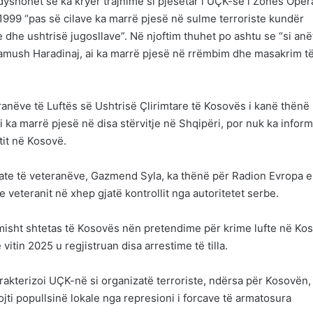
 dyshohet se ka kryer trajnime si pjesëtar i UÇK-së i Zonës Oper
1999 “pas së cilave ka marrë pjesë në sulme terroriste kundër
dhe ushtrisë jugosllave”. Në njoftim thuhet po ashtu se “si anët
amush Haradinaj, ai ka marrë pjesë në rrëmbim dhe masakrim t
ranëve të Luftës së Ushtrisë Çlirimtare të Kosovës i kanë thënë
ri ka marrë pjesë në disa stërvitje në Shqipëri, por nuk ka infor
tit në Kosovë.
zate të veteranëve, Gazmend Syla, ka thënë për Radion Evropa e
 e veteranit në xhep gjatë kontrollit nga autoritetet serbe.
misht shtetas të Kosovës nën pretendime për krime lufte në Ko
itin 2025 u regjistruan disa arrestime të tilla.
arakterizoi UÇK-në si organizatë terroriste, ndërsa për Kosovën
jti popullsinë lokale nga represioni i forcave të armatosura