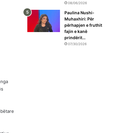
08/06/2026
Paulina Nushi-
Muhaxhiri: Për
përhapjen e fruthit
fajin e kanë
prindërit…
07/30/2026
 nga
ës
mbëtare