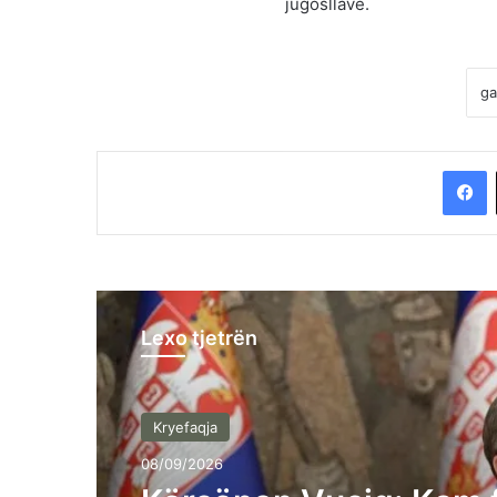
jugosllave.
F
Lexo tjetrën
Kryefaqja
08/09/2026