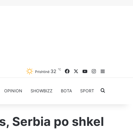
℃
Facebook
X
YouTube
Instagram
32
Sidebar
Prishtinë
Kërkoni për..
OPINION
SHOWBIZZ
BOTA
SPORT
s, Serbia po shkel