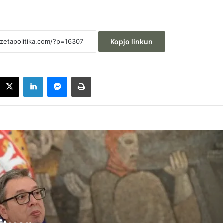
Kopjo linkun
acebook
X
LinkedIn
Messenger
Printoje
Kërcënon Vuçiq: Kam ftuar ekspertë për 
ndryshuar rrjedhën e Ibrit, po malltretojn
popullin tonë – të shohim si do sillen
shqiptarët
Enver Hoxhaj: PDK-ja nuk merr pjesë në
takime, as nuk lodhemi çfarë shkruan Alb
Kurti
Zelensky tha në Serbi se Ukraina nuk e