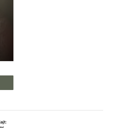
nga
et
e,
ajt:
por