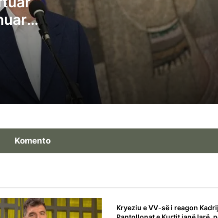
ftuar
njeh Kosovën, largohet flamuri ukrainas 
huar
Hotel Grand
lltretojnë
Arben Gashi: Marrëveshja me VV-në
him si do
pothuajse e pamundur – pushteti të ndah
3 me 1, Presidenti t’i takojë LDK-së
Flaka Surroi: Jemi në krizë të thellë politik
era zgjedhje në dhjetor
Komento
Kryeziu e VV-së i reagon Kadrij
Pantollonat e Kurtit janë larë, 