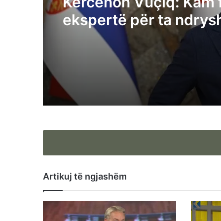
Kërcënon Vuçiq: Kam 
ekspertë për ta ndrys
rrjedhën e Ibrit, po ma
popullin tonë – të sho
sillen shqiptarët
Artikuj të ngjashëm