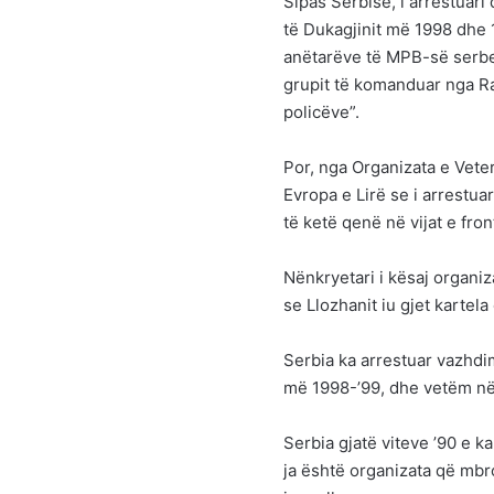
Sipas Serbisë, i arrestuari
të Dukagjinit më 1998 dhe 
anëtarëve të MPB-së serbe 
grupit të komanduar nga R
policëve”.
Por, nga Organizata e Vete
Evropa e Lirë se i arrestua
të ketë qenë në vijat e fron
Nënkryetari i kësaj organi
se Llozhanit iu gjet kartela
Serbia ka arrestuar vazhdi
më 1998-’99, dhe vetëm në v
Serbia gjatë viteve ’90 e k
ja është organizata që mbro