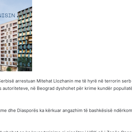
 Serbisë arrestuan Mitehat Llozhanin me të hyrë në terrorin serb
pas autoriteteve, në Beograd dyshohet për krime kundër popullat
htme dhe Diasporës ka kërkuar angazhim të bashkësisë ndërko