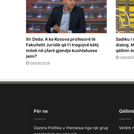
Ilir Deda: A ka Kosova profesorë të
Sadiku i 
Fakultetit Juridik që t’i tregojnë këtij
dialog, M
mileti në çfarë gjendje kushtetuese
qëllimi ë
jemi?
08/09/2
08/09/2026
Për ne
Qëllimi
Gazeta Politika u themelua nga një grup
Vetëm n