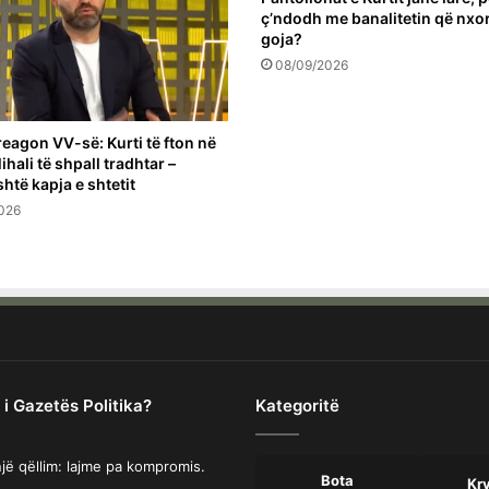
ç’ndodh me banalitetin që nxo
goja?
08/09/2026
reagon VV-së: Kurti të fton në
ihali të shpall tradhtar –
shtë kapja e shtetit
026
 i Gazetës Politika?
Kategoritë
jë qëllim: lajme pa kompromis.
Bota
Kr