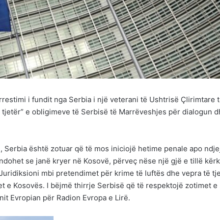
estimi i fundit nga Serbia i një veterani të Ushtrisë Çlirimtare 
 tjetër” e obligimeve të Serbisë të Marrëveshjes për dialogun 
, Serbia është zotuar që të mos iniciojë hetime penale apo ndje
ndohet se janë kryer në Kosovë, përveç nëse një gjë e tillë kër
Juridiksioni mbi pretendimet për krime të luftës dhe vepra të tj
et e Kosovës. I bëjmë thirrje Serbisë që të respektojë zotimet e 
nit Evropian për Radion Evropa e Lirë.