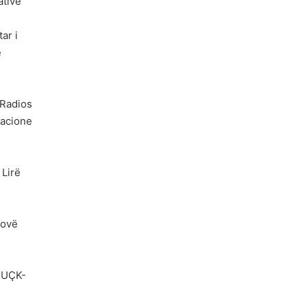
ative
ar i
ë
 Radios
macione
 Lirë
sovë
, UÇK-