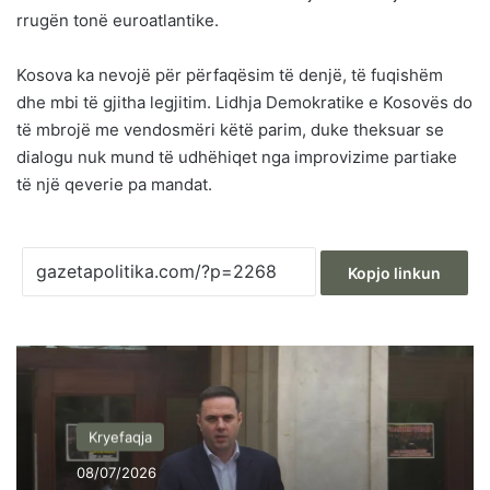
rrugën tonë euroatlantike.
Kosova ka nevojë për përfaqësim të denjë, të fuqishëm
dhe mbi të gjitha legjitim. Lidhja Demokratike e Kosovës do
të mbrojë me vendosmëri këtë parim, duke theksuar se
dialogu nuk mund të udhëhiqet nga improvizime partiake
të një qeverie pa mandat.
Kopjo linkun
Kryefaqja
08/07/2026