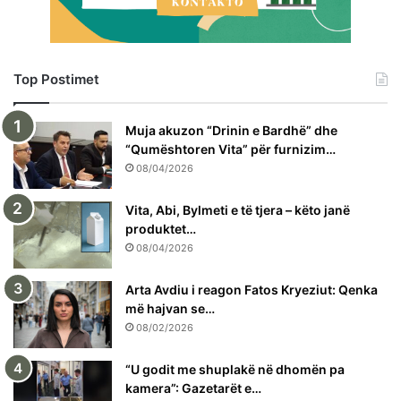
Top Postimet
Muja akuzon “Drinin e Bardhë” dhe
“Qumështoren Vita” për furnizim…
08/04/2026
Vita, Abi, Bylmeti e të tjera – këto janë
produktet…
08/04/2026
Arta Avdiu i reagon Fatos Kryeziut: Qenka
më hajvan se…
08/02/2026
“U godit me shuplakë në dhomën pa
kamera”: Gazetarët e…