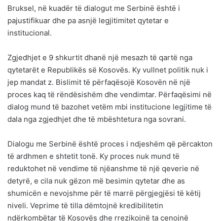
Bruksel, në kuadër të dialogut me Serbinë është i
pajustifikuar dhe pa asnjë legjitimitet qytetar e
institucional.
Zgjedhjet e 9 shkurtit dhanë një mesazh të qartë nga
qytetarët e Republikës së Kosovës. Ky vullnet politik nuk i
jep mandat z. Bislimit të përfaqësojë Kosovën në një
proces kaq të rëndësishëm dhe vendimtar. Përfaqësimi në
dialog mund të bazohet vetëm mbi institucione legjitime të
dala nga zgjedhjet dhe të mbështetura nga sovrani.
Dialogu me Serbinë është proces i ndjeshëm që përcakton
të ardhmen e shtetit tonë. Ky proces nuk mund të
reduktohet në vendime të njëanshme të një qeverie në
detyrë, e cila nuk gëzon më besimin qytetar dhe as
shumicën e nevojshme për të marrë përgjegjësi të këtij
niveli. Veprime të tilla dëmtojnë kredibilitetin
ndërkombëtar të Kosovës dhe rrezikojnë ta cenojnë