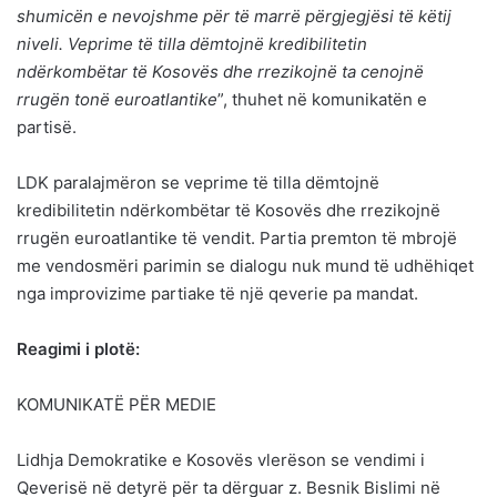
shumicën e nevojshme për të marrë përgjegjësi të këtij
niveli. Veprime të tilla dëmtojnë kredibilitetin
ndërkombëtar të Kosovës dhe rrezikojnë ta cenojnë
rrugën tonë euroatlantike
”, thuhet në komunikatën e
partisë.
LDK paralajmëron se veprime të tilla dëmtojnë
kredibilitetin ndërkombëtar të Kosovës dhe rrezikojnë
rrugën euroatlantike të vendit. Partia premton të mbrojë
me vendosmëri parimin se dialogu nuk mund të udhëhiqet
nga improvizime partiake të një qeverie pa mandat.
Reagimi i plotë:
KOMUNIKATË PËR MEDIE
Lidhja Demokratike e Kosovës vlerëson se vendimi i
Qeverisë në detyrë për ta dërguar z. Besnik Bislimi në