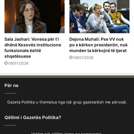
Sala Jashari: Vonesa për t’i
Dejona Muhali: Pse VV nuk
dhënë Kosovës institucione
po e kërkon presidentin, nuk
funksionale është
munden ta kërkojnë të tjerat
shqetësuese
08/07/2026
08/07/2026
Për ne
Gazeta Politika u themelua nga një grup gazetarësh me përvojë.
Qëllimi i Gazetës Politika?
Vetëm një qëllim: lajme pa kompromis.