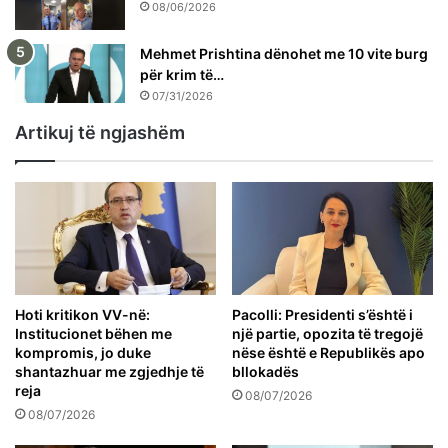
08/06/2026
Mehmet Prishtina dënohet me 10 vite burg
për krim të…
07/31/2026
Artikuj të ngjashëm
Hoti kritikon VV-në:
Pacolli: Presidenti s’është i
Institucionet bëhen me
një partie, opozita të tregojë
kompromis, jo duke
nëse është e Republikës apo
shantazhuar me zgjedhje të
bllokadës
reja
08/07/2026
08/07/2026