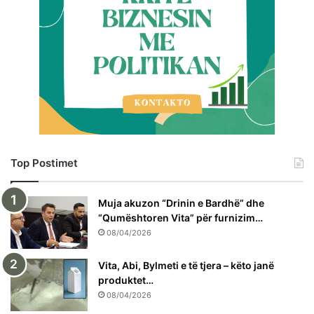
Top Postimet
Muja akuzon “Drinin e Bardhë” dhe
“Qumështoren Vita” për furnizim…
08/04/2026
Vita, Abi, Bylmeti e të tjera – këto janë
produktet…
08/04/2026