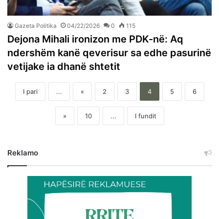
Gazeta Politika
04/22/2026
0
115
Dejona Mihali ironizon me PDK-në: Aq
ndershëm kanë qeverisur sa edhe pasurinë
vetijake ia dhanë shtetit
I pari
...
«
2
3
4
5
6
»
10
...
I fundit
Reklamo