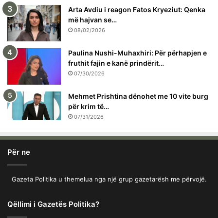
Arta Avdiu i reagon Fatos Kryeziut: Qenka
më hajvan se…
08/02/2026
Paulina Nushi-Muhaxhiri: Për përhapjen e
fruthit fajin e kanë prindërit…
07/30/2026
Mehmet Prishtina dënohet me 10 vite burg
për krim të…
07/31/2026
Për ne
Gazeta Politika u themelua nga një grup gazetarësh me përvojë.
Qëllimi i Gazetës Politika?