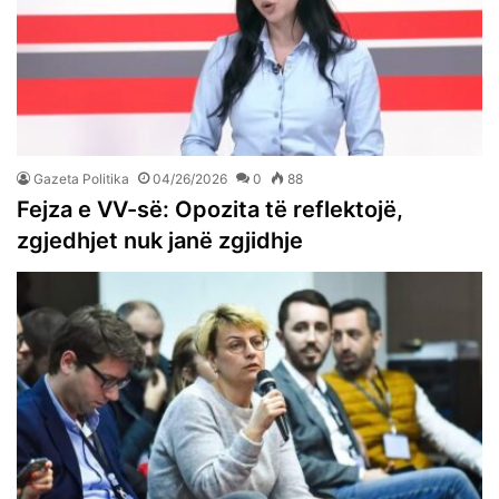
Gazeta Politika
04/26/2026
0
88
Fejza e VV-së: Opozita të reflektojë,
zgjedhjet nuk janë zgjidhje