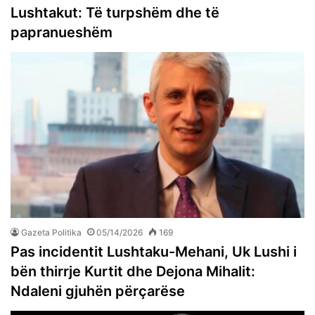
Lushtakut: Të turpshëm dhe të
papranueshëm
Gazeta Politika
05/14/2026
169
Pas incidentit Lushtaku-Mehani, Uk Lushi i
bën thirrje Kurtit dhe Dejona Mihalit:
Ndaleni gjuhën përçarëse