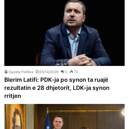
Gazeta Politika
05/14/2026
0
72
Blerim Latifi: PDK-ja po synon ta ruajë
rezultatin e 28 dhjetorit, LDK-ja synon
rritjen