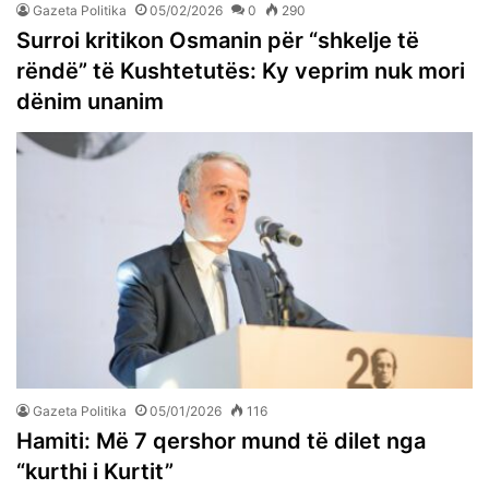
Gazeta Politika
05/02/2026
0
290
Surroi kritikon Osmanin për “shkelje të
rëndë” të Kushtetutës: Ky veprim nuk mori
dënim unanim
Gazeta Politika
05/01/2026
116
Hamiti: Më 7 qershor mund të dilet nga
“kurthi i Kurtit”