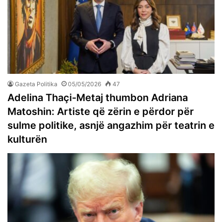
Gazeta Politika
05/05/2026
47
Adelina Thaçi-Metaj thumbon Adriana
Matoshin: Artiste që zërin e përdor për
sulme politike, asnjë angazhim për teatrin e
kulturën