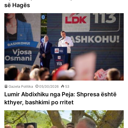
së Hagës
Gazeta Politika
05/30/2026
53
Lumir Abdixhiku nga Peja: Shpresa është
kthyer, bashkimi po rritet