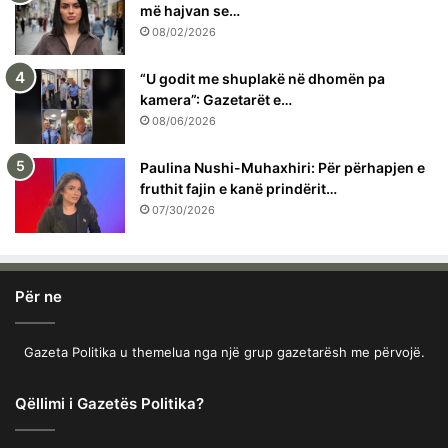
më hajvan se…
08/02/2026
“U godit me shuplakë në dhomën pa
kamera”: Gazetarët e…
08/06/2026
Paulina Nushi-Muhaxhiri: Për përhapjen e
fruthit fajin e kanë prindërit…
07/30/2026
Për ne
Gazeta Politika u themelua nga një grup gazetarësh me përvojë.
Qëllimi i Gazetës Politika?