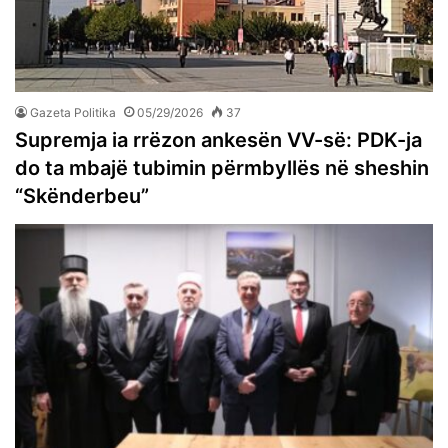
Gazeta Politika
05/29/2026
37
Supremja ia rrëzon ankesën VV-së: PDK-ja
do ta mbajë tubimin përmbyllës në sheshin
“Skënderbeu”