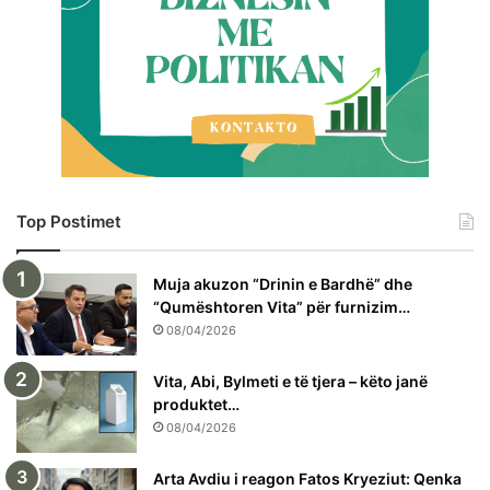
Top Postimet
Muja akuzon “Drinin e Bardhë” dhe
“Qumështoren Vita” për furnizim…
08/04/2026
Vita, Abi, Bylmeti e të tjera – këto janë
produktet…
08/04/2026
Arta Avdiu i reagon Fatos Kryeziut: Qenka