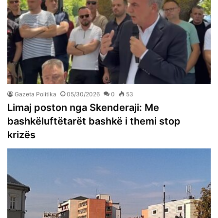
Gazeta Politika
05/30/2026
0
53
Limaj poston nga Skenderaji: Me
bashkëluftëtarët bashkë i themi stop
krizës