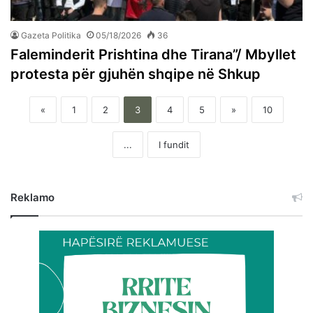
Gazeta Politika
05/18/2026
36
Faleminderit Prishtina dhe Tirana”/ Mbyllet
protesta për gjuhën shqipe në Shkup
«
1
2
3
4
5
»
10
...
I fundit
Reklamo