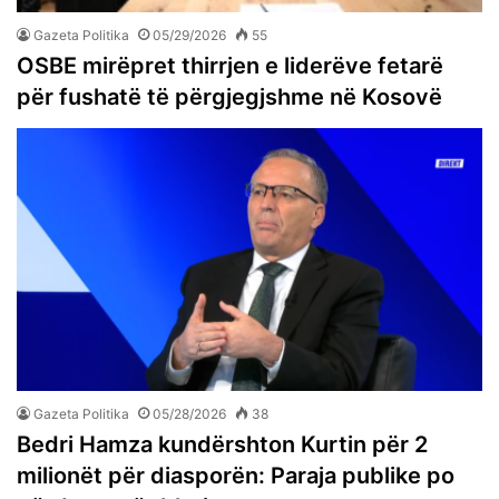
Gazeta Politika
05/29/2026
55
OSBE mirëpret thirrjen e liderëve fetarë
për fushatë të përgjegjshme në Kosovë
Gazeta Politika
05/28/2026
38
Bedri Hamza kundërshton Kurtin për 2
milionët për diasporën: Paraja publike po