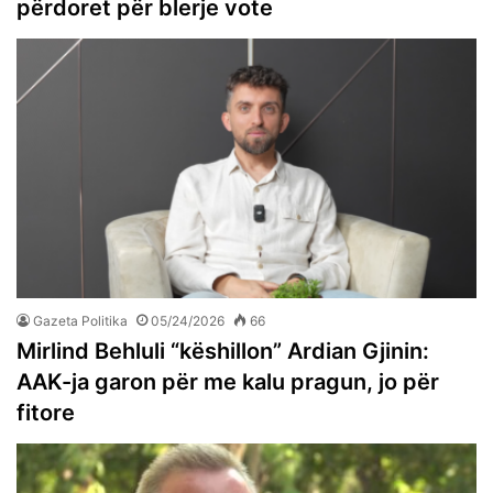
përdoret për blerje vote
Gazeta Politika
05/24/2026
66
Mirlind Behluli “këshillon” Ardian Gjinin:
AAK-ja garon për me kalu pragun, jo për
fitore