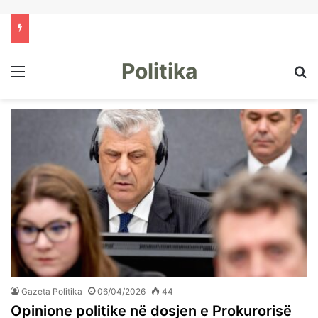
Politika
Menu
Kë
Gazeta Politika
06/04/2026
44
Opinione politike në dosjen e Prokurorisë