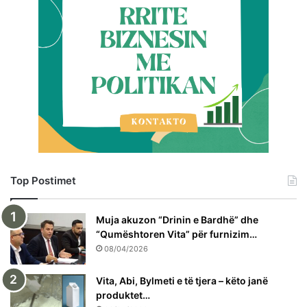
Top Postimet
Muja akuzon “Drinin e Bardhë” dhe
“Qumështoren Vita” për furnizim…
08/04/2026
Vita, Abi, Bylmeti e të tjera – këto janë
produktet…