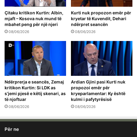
Çitaku kritikon Kurtin: Albin,
Kurti nuk propozon emër për
mjaft – Kosova nuk mund të
kryetar të Kuvendit, Dehari
mbahet peng për një njeri
ndërpret seancën
08/06/2026
08/06/2026
Ndërprerja e seancës, Zemaj
Ardian Gjini pasi Kurti nuk
kritikon Kurtin: Si LDK as
propozoi emër për
s’jemi pjesë e këtij skenari, as
kryeparlamentar: Ky është
të njoftuar
kulmi i pafytyrësisë
08/06/2026
08/06/2026
Për ne