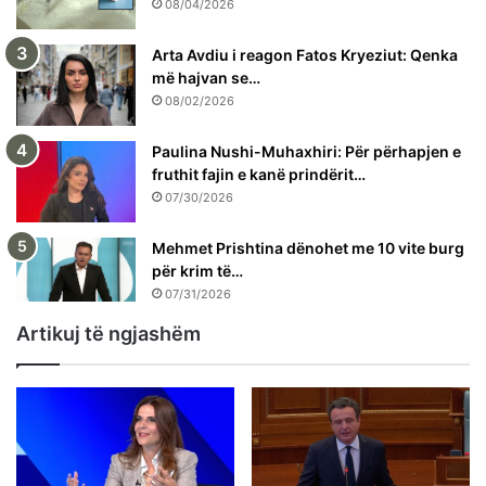
08/04/2026
Arta Avdiu i reagon Fatos Kryeziut: Qenka
më hajvan se…
08/02/2026
Paulina Nushi-Muhaxhiri: Për përhapjen e
fruthit fajin e kanë prindërit…
07/30/2026
Mehmet Prishtina dënohet me 10 vite burg
për krim të…
07/31/2026
Artikuj të ngjashëm