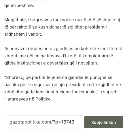
qëndrueshme.
Megjithatë, Hargreaves theksoi se nuk është çështje e tij
të përcaktojë se kush duhet të zgjidhet president i
ardhshëm i vendit.
Ai nënvizoi rëndësinë e zgjedhjes në kohë të kreut të ri të
shtetit, me qëllim që Kosova t’i ketë të kompletuara të
gjitha institucionet e qeverisjes që i nevojiten.
“Shpresoj që partitë të jenë në gjendje të punojnë së
bashku për t’u siguruar që një president i ri të zgjidhet në
kohë dhe që të kemi institucione funksionale,” u shpreh
Hargreaves në Politiko.
Kopjo linkun