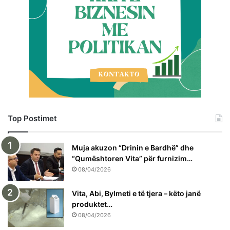
Top Postimet
Muja akuzon “Drinin e Bardhë” dhe
“Qumështoren Vita” për furnizim…
08/04/2026
Vita, Abi, Bylmeti e të tjera – këto janë
produktet…
08/04/2026