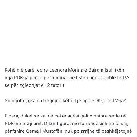
Kohë më parë, edhe Leonora Morina e Bajram Isufi ikën
nga PDK-ja për të përfunduar në listën për asamble të LV-
së për zgjedhjet e 12 tetorit.
Siqoqoftë, çka na tregojnë këto ikje nga PDK-ja te LV-ja?
E para, duket se ka një pakënaqësi gati omniprezente në
PDK-në e Gjilanit. Dikur figurat më të rëndësishme të saj,
përfshirë Qemajl Mustafën, nuk po arrijnë të bashkëjetojnë