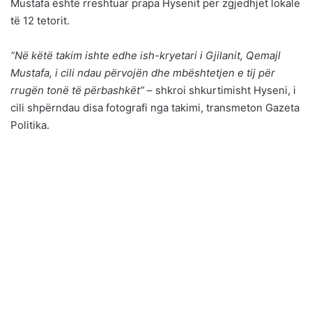
Mustafa është rreshtuar prapa Hysenit për zgjedhjet lokale
të 12 tetorit.
“Në këtë takim ishte edhe ish-kryetari i Gjilanit, Qemajl
Mustafa, i cili ndau përvojën dhe mbështetjen e tij për
rrugën tonë të përbashkët”
– shkroi shkurtimisht Hyseni, i
cili shpërndau disa fotografi nga takimi, transmeton Gazeta
Politika.