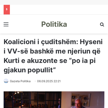
Politika
Menu
Kë
Koalicioni i çuditshëm: Hyseni
i VV-së bashkë me njeriun që
Kurti e akuzonte se “po ia pi
gjakun popullit”
Gazeta Politika
06.09.2025 22:21