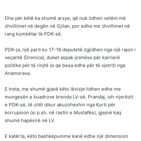
Dhe për këtë ka shumë arsye, që nuk lidhen vetëm më
zhvillimet në degën në Gjilan, por edhe me zhvillimet në
rang kombëtar të PDK-së.
PDK-ja, një parti ku 17-18 deputetë zgjidhen nga një rajon i
veçantë (Drenica), duket aspak joshëse për karrierë
politike për të rinjtë (e qe besa edhe për të vjetrit) nga
Anamorava.
E treta, me shumë gjasë këto lëvizje lidhen edhe me
mungesën e kuadrove brenda LV-së. Prandaj, ish-njerëzit
e PDK-së, të cilët dikur akuzoheshin nga Kurti për
korrupsion (si p.sh. në rastin e Mustafës), gjejnë kaq
shumë hapësirë në LV.
E katërta, këto bashkëpunime kanë edhe një dimension