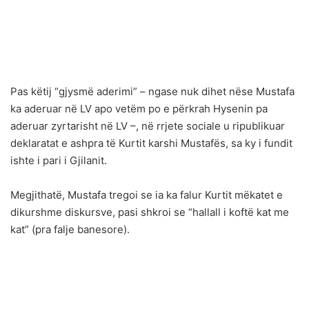
Pas këtij “gjysmë aderimi” – ngase nuk dihet nëse Mustafa
ka aderuar në LV apo vetëm po e përkrah Hysenin pa
aderuar zyrtarisht në LV –, në rrjete sociale u ripublikuar
deklaratat e ashpra të Kurtit karshi Mustafës, sa ky i fundit
ishte i pari i Gjilanit.
Megjithatë, Mustafa tregoi se ia ka falur Kurtit mëkatet e
dikurshme diskursve, pasi shkroi se “hallall i koftë kat me
kat” (pra falje banesore).