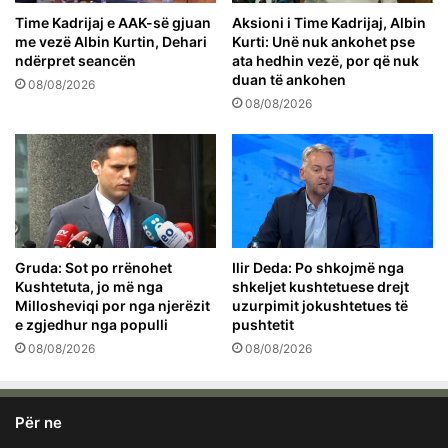
Time Kadrijaj e AAK-së gjuan
Aksioni i Time Kadrijaj, Albin
me vezë Albin Kurtin, Dehari
Kurti: Unë nuk ankohet pse
ndërpret seancën
ata hedhin vezë, por që nuk
duan të ankohen
08/08/2026
08/08/2026
Gruda: Sot po rrënohet
Ilir Deda: Po shkojmë nga
Kushtetuta, jo më nga
shkeljet kushtetuese drejt
Millosheviqi por nga njerëzit
uzurpimit jokushtetues të
e zgjedhur nga populli
pushtetit
08/08/2026
08/08/2026
Për ne