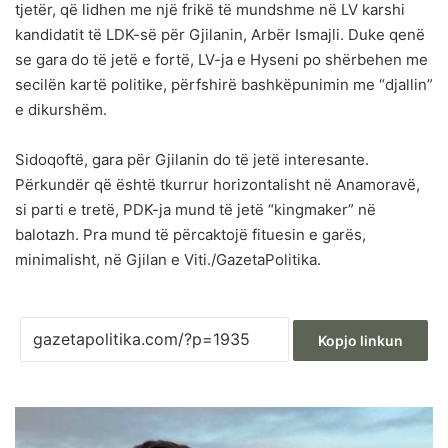
tjetër, që lidhen me një frikë të mundshme në LV karshi
kandidatit të LDK-së për Gjilanin, Arbër Ismajli. Duke qenë
se gara do të jetë e fortë, LV-ja e Hyseni po shërbehen me
secilën kartë politike, përfshirë bashkëpunimin me “djallin”
e dikurshëm.
Sidoqoftë, gara për Gjilanin do të jetë interesante.
Përkundër që është tkurrur horizontalisht në Anamoravë,
si parti e tretë, PDK-ja mund të jetë “kingmaker” në
balotazh. Pra mund të përcaktojë fituesin e garës,
minimalisht, në Gjilan e Viti./GazetaPolitika.
Kopjo linkun