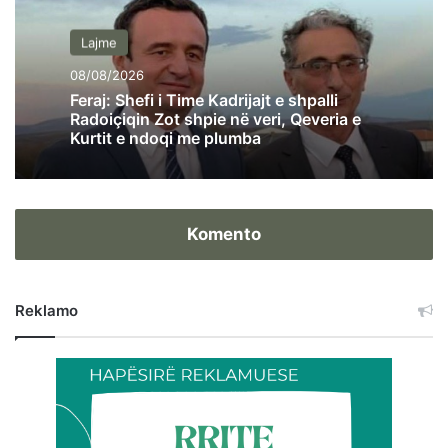
Lajme
08/08/2026
Feraj: Shefi i Time Kadrijajt e shpalli
Radoiçiqin Zot shpie në veri, Qeveria e
Kurtit e ndoqi me plumba
Komento
Reklamo