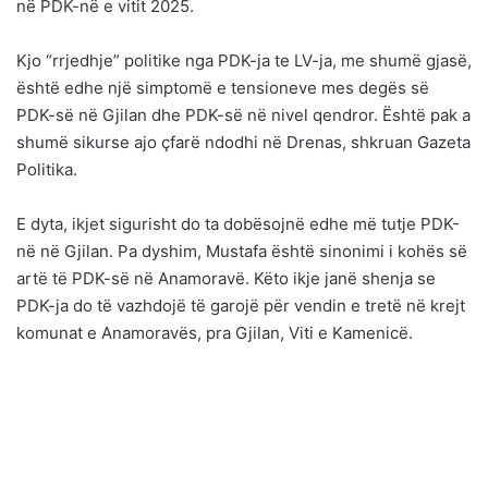
në PDK-në e vitit 2025.
Kjo “rrjedhje” politike nga PDK-ja te LV-ja, me shumë gjasë,
është edhe një simptomë e tensioneve mes degës së
PDK-së në Gjilan dhe PDK-së në nivel qendror. Është pak a
shumë sikurse ajo çfarë ndodhi në Drenas, shkruan Gazeta
Politika.
E dyta, ikjet sigurisht do ta dobësojnë edhe më tutje PDK-
në në Gjilan. Pa dyshim, Mustafa është sinonimi i kohës së
artë të PDK-së në Anamoravë. Këto ikje janë shenja se
PDK-ja do të vazhdojë të garojë për vendin e tretë në krejt
komunat e Anamoravës, pra Gjilan, Viti e Kamenicë.