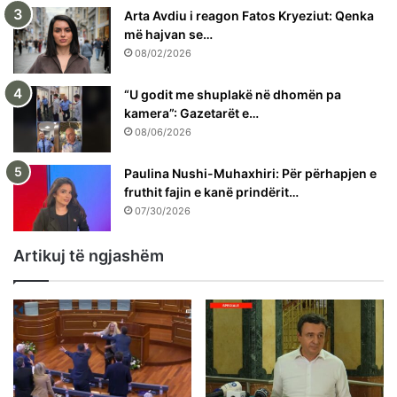
Arta Avdiu i reagon Fatos Kryeziut: Qenka
më hajvan se…
08/02/2026
“U godit me shuplakë në dhomën pa
kamera”: Gazetarët e…
08/06/2026
Paulina Nushi-Muhaxhiri: Për përhapjen e
fruthit fajin e kanë prindërit…
07/30/2026
Artikuj të ngjashëm