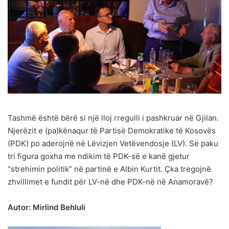
Tashmë është bërë si një lloj rregulli i pashkruar në Gjilan.
Njerëzit e (pa)kënaqur të Partisë Demokratike të Kosovës
(PDK) po aderojnë në Lëvizjen Vetëvendosje (LV). Së paku
tri figura goxha me ndikim të PDK-së e kanë gjetur
“strehimin politik” në partinë e Albin Kurtit. Çka tregojnë
zhvillimet e fundit për LV-në dhe PDK-në në Anamoravë?
Autor: Mirlind Behluli