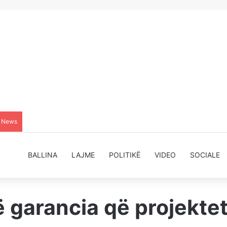
g News
BALLINA
LAJME
POLITIKË
VIDEO
SOCIALE
të garancia që projekte