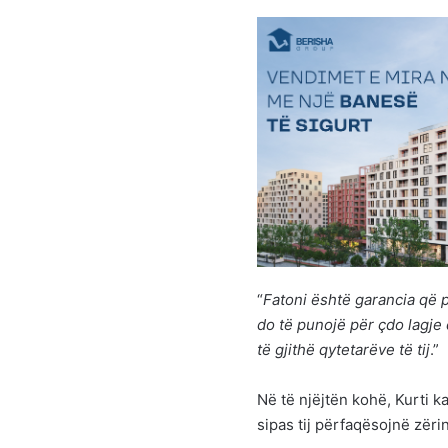
“
Fatoni është garancia që 
do të punojë për çdo lagje 
të gjithë qytetarëve të tij
.”
Në të njëjtën kohë, Kurti 
sipas tij përfaqësojnë zëri