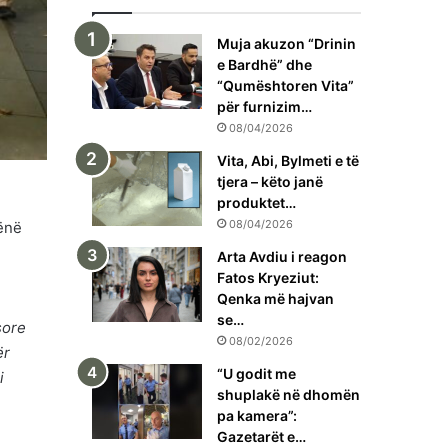
Muja akuzon “Drinin
e Bardhë” dhe
“Qumështoren Vita”
për furnizim…
08/04/2026
Vita, Abi, Bylmeti e të
tjera – këto janë
produktet…
08/04/2026
hënë
Arta Avdiu i reagon
Fatos Kryeziut:
Qenka më hajvan
se…
sore
08/02/2026
ër
“U godit me
i
shuplakë në dhomën
pa kamera”:
Gazetarët e…