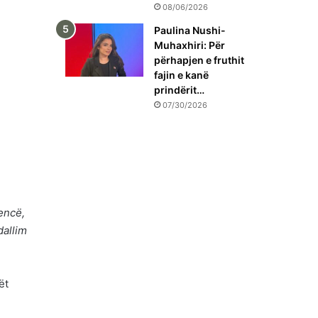
08/06/2026
Paulina Nushi-
Muhaxhiri: Për
përhapjen e fruthit
fajin e kanë
prindërit…
07/30/2026
encë,
dallim
ët