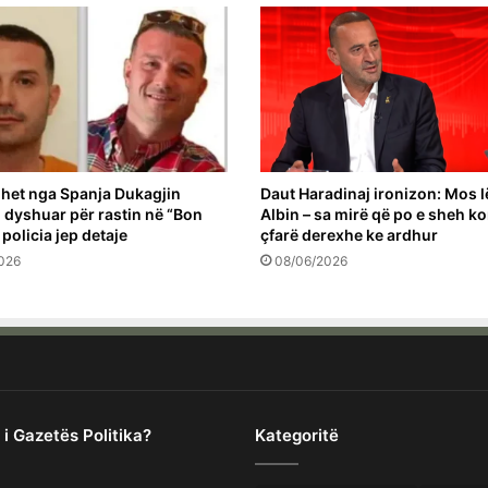
het nga Spanja Dukagjin
Daut Haradinaj ironizon: Mos l
 i dyshuar për rastin në “Bon
Albin – sa mirë që po e sheh k
 policia jep detaje
çfarë derexhe ke ardhur
026
08/06/2026
 i Gazetës Politika?
Kategoritë