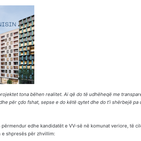
projektet tona bëhen realitet. Ai që do të udhëheqë me transpar
dhe për çdo fshat, sepse e do këtë qytet dhe do t’i shërbejë pa 
ka përmendur edhe kandidatët e VV-së në komunat veriore, të cil
n e shpresës për zhvillim: