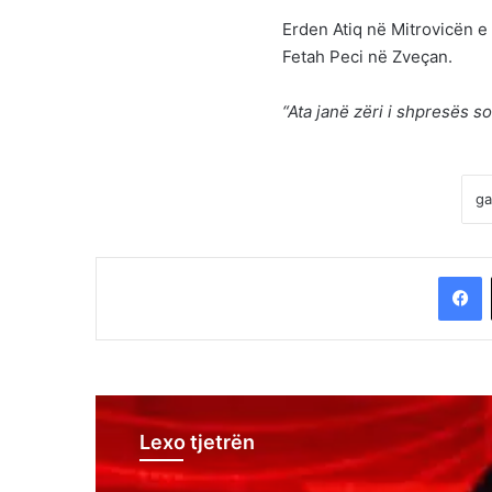
Erden Atiq në Mitrovicën e
Fetah Peci në Zveçan.
“Ata janë zëri i shpresës s
F
Lexo tjetrën