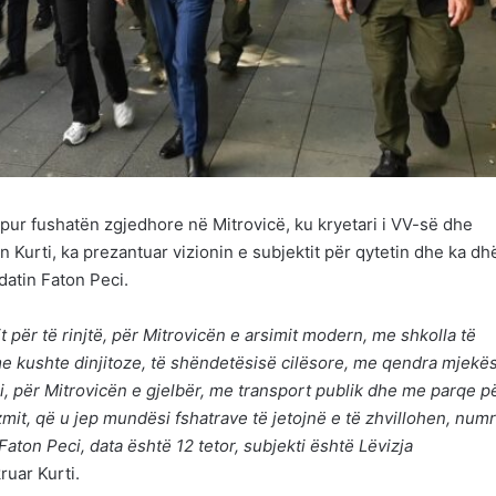
pur fushatën zgjedhore në Mitrovicë, ku kryetari i VV-së dhe
in Kurti, ka prezantuar vizionin e subjektit për qytetin dhe ka d
datin Faton Peci.
 për të rinjtë, për Mitrovicën e arsimit modern, me shkolla të
e kushte dinjitoze, të shëndetësisë cilësore, me qendra mjekë
i, për Mitrovicën e gjelbër, me transport publik dhe me parqe p
izmit, që u jep mundësi fshatrave të jetojnë e të zhvillohen, numr
Faton Peci, data është 12 tetor, subjekti është Lëvizja
ruar Kurti.