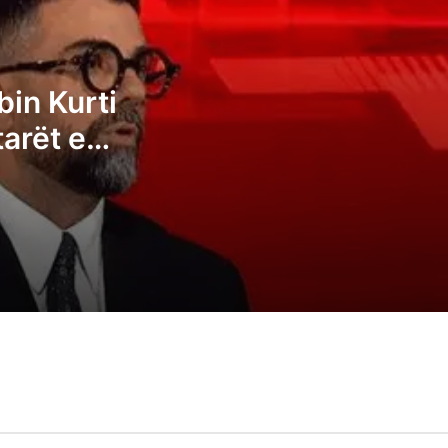
Kryeziu e VV-së: Posti i presidentit nuk
duhet t’i takojë LDK-së
Pozhari: Albin Kurti duhet t’ia japë
bin Kurti
presidentin opozitës, kështu tregohet
tarët e
madhështia e ruhet demokracia
të
Ganimeta Musliu: Albin Kurti po e çon
Kosovën në zgjedhje të reja
Ermal Sadiku: Asnjë parti nuk i ka fituar 6
deputetë, atëherë të kemi një kryeminist
konsensual