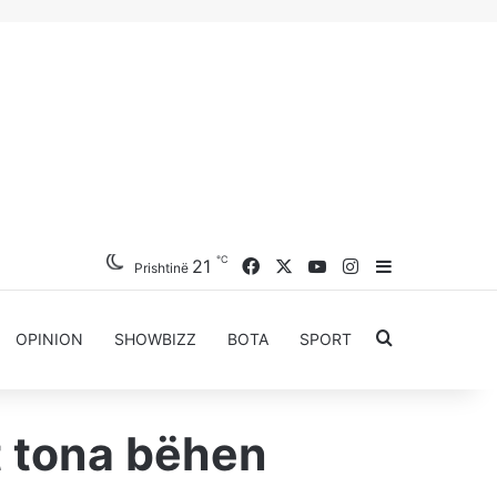
℃
Facebook
X
YouTube
Instagram
21
Sidebar
Prishtinë
Kërkoni për..
OPINION
SHOWBIZZ
BOTA
SPORT
t tona bëhen