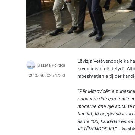
Lëvizja Vetëvendosje ka ha
Gazeta Politika
kryeministri në detyrë, Alb
13.09.2025 17:00
mbështetjen e tij për kandi
“Për Mitrovicën e punësimit
rinovuara dhe çdo fëmijë m
moderne dhe një spital të r
fëmijët, të bujqësisë e tur
është 105, kandidati është 
VETËVENDOSJE!.
” – ka shk