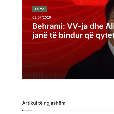
Lajme
08/07/2026
Behrami: VV-ja dhe Al
janë të bindur që qyte
Kosovës janë analfabe
funksionalë
Artikuj të ngjashëm