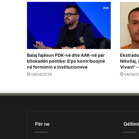
Balaj fajëson PDK-në dhe AAK-në për
Ekstrado
bllokadën politike: S’po kontribuojnë
Nikollaj,
në formimin e institucioneve
Vivant” –
08/06/2026
08/06/2
Për ne
Qëllimi