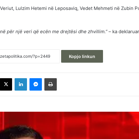
 Veriut, Lulzim Hetemi në Leposaviq, Vedet Mehmeti në Zubin P
onë për një veri që ecën me drejtësi dhe zhvillim.”
– ka deklaruar
Kopjo linkun
acebook
X
LinkedIn
Messenger
Printoje
Behrami: VV-ja dhe Albin Kurti janë të
bindur që qytetarët e Kosovës janë
analfabetë funksionalë