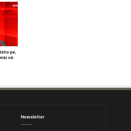
ësho pe,
ombi në
Newsletter