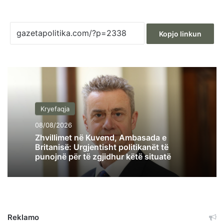
Kopjo linkun
Kryefaqja
08/08/2026
Zhvillimet në Kuvend, Ambasada e
Britanisë: Urgjentisht politikanët të
punojnë për të zgjidhur këtë situatë
Reklamo