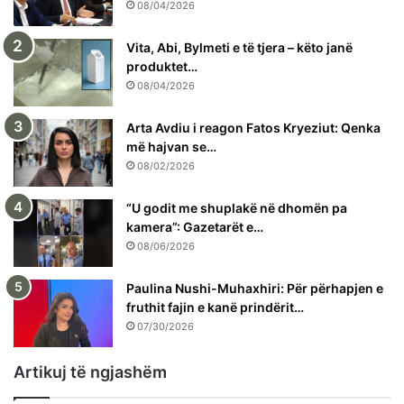
08/04/2026
Vita, Abi, Bylmeti e të tjera – këto janë
produktet…
08/04/2026
Arta Avdiu i reagon Fatos Kryeziut: Qenka
më hajvan se…
08/02/2026
“U godit me shuplakë në dhomën pa
kamera”: Gazetarët e…
08/06/2026
Paulina Nushi-Muhaxhiri: Për përhapjen e
fruthit fajin e kanë prindërit…
07/30/2026
Artikuj të ngjashëm