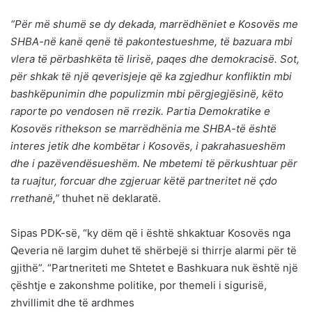
“Për më shumë se dy dekada, marrëdhëniet e Kosovës me
SHBA-në kanë qenë të pakontestueshme, të bazuara mbi
vlera të përbashkëta të lirisë, paqes dhe demokracisë. Sot,
për shkak të një qeverisjeje që ka zgjedhur konfliktin mbi
bashkëpunimin dhe populizmin mbi përgjegjësinë, këto
raporte po vendosen në rrezik. Partia Demokratike e
Kosovës rithekson se marrëdhënia me SHBA-të është
interes jetik dhe kombëtar i Kosovës, i pakrahasueshëm
dhe i pazëvendësueshëm. Ne mbetemi të përkushtuar për
ta ruajtur, forcuar dhe zgjeruar këtë partneritet në çdo
rrethanë,”
thuhet në deklaratë.
Sipas PDK-së, “ky dëm që i është shkaktuar Kosovës nga
Qeveria në largim duhet të shërbejë si thirrje alarmi për të
gjithë”. “Partneriteti me Shtetet e Bashkuara nuk është një
çështje e zakonshme politike, por themeli i sigurisë,
zhvillimit dhe të ardhmes