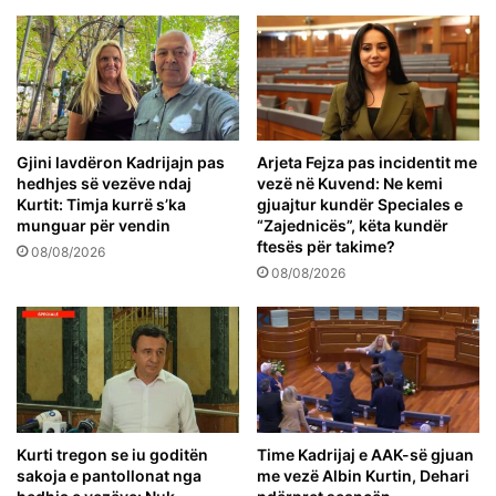
Gjini lavdëron Kadrijajn pas
Arjeta Fejza pas incidentit me
hedhjes së vezëve ndaj
vezë në Kuvend: Ne kemi
Kurtit: Timja kurrë s’ka
gjuajtur kundër Speciales e
munguar për vendin
“Zajednicës”, këta kundër
ftesës për takime?
08/08/2026
08/08/2026
Kurti tregon se iu goditën
Time Kadrijaj e AAK-së gjuan
sakoja e pantollonat nga
me vezë Albin Kurtin, Dehari