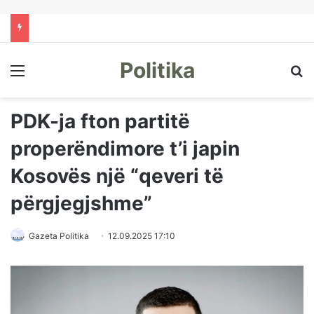
Politika
Menu
Kë
PDK-ja fton partitë
properëndimore t’i japin
Kosovës një “qeveri të
përgjegjshme”
Gazeta Politika
12.09.2025 17:10