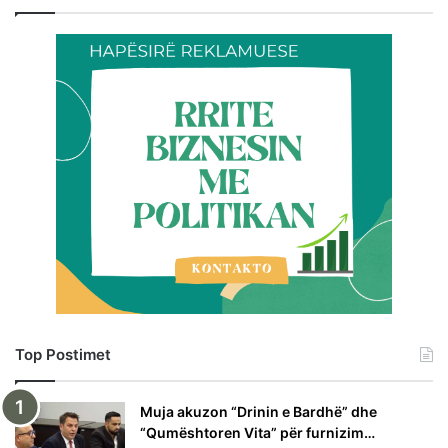
Top Postimet
Muja akuzon “Drinin e Bardhë” dhe
“Qumështoren Vita” për furnizim…