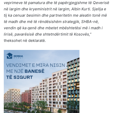
veprimeve të pamatura dhe të papërgjegjshme të Qeverisë
në largim dhe kryeministrit në largim, Albin Kurti. Sjellja e
tij ka cenuar besimin dhe partneritetin me aleatin tonë më
të madh dhe më të rëndësishëm strategjik, SHBA-në,
vendin që ka qenë dhe mbetet mbështetësi më i madh i
lirisë, pavarësisë dhe shtetndërtimit të Kosovës,”
theksohet në deklaratë.