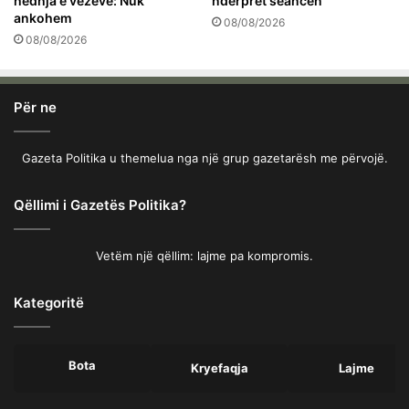
hedhja e vezëve: Nuk
ndërpret seancën
ankohem
08/08/2026
08/08/2026
Për ne
Gazeta Politika u themelua nga një grup gazetarësh me përvojë.
Qëllimi i Gazetës Politika?
Vetëm një qëllim: lajme pa kompromis.
Kategoritë
Bota
Kryefaqja
Lajme