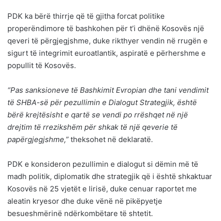
PDK ka bërë thirrje që të gjitha forcat politike
properëndimore të bashkohen për t’i dhënë Kosovës një
qeveri të përgjegjshme, duke rikthyer vendin në rrugën e
sigurt të integrimit euroatlantik, aspiratë e përhershme e
popullit të Kosovës.
“Pas sanksioneve të Bashkimit Evropian dhe tani vendimit
të SHBA-së për pezullimin e Dialogut Strategjik, është
bërë krejtësisht e qartë se vendi po rrëshqet në një
drejtim të rrezikshëm për shkak të një qeverie të
papërgjegjshme,”
theksohet në deklaratë.
PDK e konsideron pezullimin e dialogut si dëmin më të
madh politik, diplomatik dhe strategjik që i është shkaktuar
Kosovës në 25 vjetët e lirisë, duke cenuar raportet me
aleatin kryesor dhe duke vënë në pikëpyetje
besueshmërinë ndërkombëtare të shtetit.