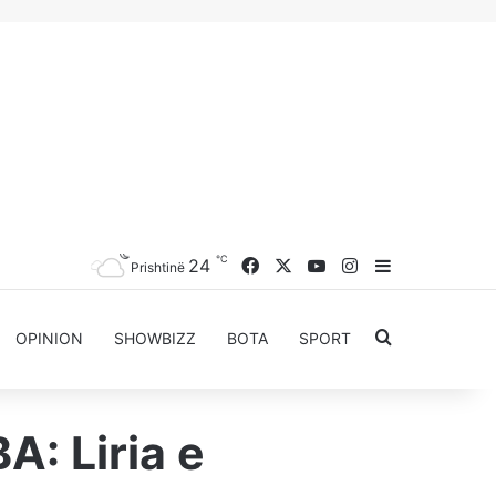
℃
Facebook
X
YouTube
Instagram
24
Sidebar
Prishtinë
Kërkoni për..
OPINION
SHOWBIZZ
BOTA
SPORT
A: Liria e