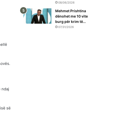
08/06/2026
Mehmet Prishtina
dënohet me 10 vite
burg për krim të…
07/31/2026
ellë
sovës.
 ndaj
isë së