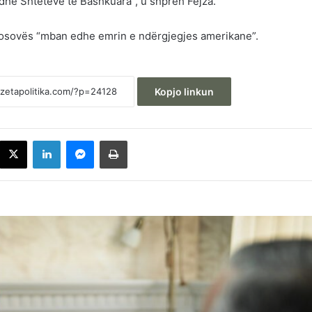
e Shteteve të Bashkuara”, u shpreh Fejza.
e Kosovës “mban edhe emrin e ndërgjegjes amerikane”.
Kopjo linkun
acebook
X
LinkedIn
Messenger
Printoje
Kurti i shkruan Hamzës: Rrini në sallë për
presidentin, merreni kryetarin e Kuvendit
Rexhaj akuzon LDK-në: Pakënaqësinë që
ka me rezultatin zgjedhor po e shfryn mb
Kurtin