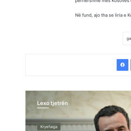
përhershme mes Kosovës dh
Në fund, ajo tha se liria 
F
Lexo tjetrën
Kryefaqja