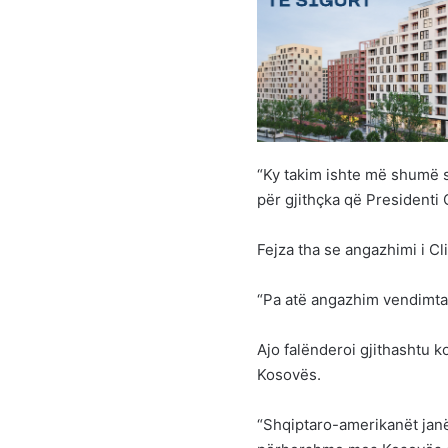
“Ky takim ishte më shumë s
për gjithçka që Presidenti 
Fejza tha se angazhimi i Cl
“Pa atë angazhim vendimtar, 
Ajo falënderoi gjithashtu
Kosovës.
“Shqiptaro-amerikanët janë