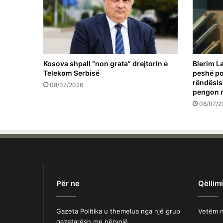
Kosova shpall “non grata” drejtorin e
Blerim La
Telekom Serbisë
peshë pol
rëndësis
08/07/2026
pengon 
08/07/2
Për ne
Qëllimi
Gazeta Politika u themelua nga një grup
Vetëm n
gazetarësh me përvojë.