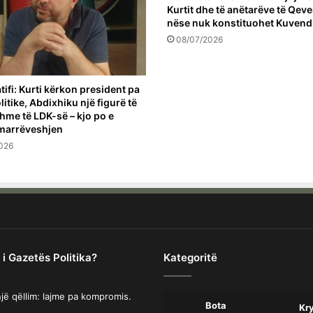
Kurtit dhe të anëtarëve të Qeve
nëse nuk konstituohet Kuvendi
08/07/2026
tifi: Kurti kërkon president pa
itike, Abdixhiku një figurë të
hme të LDK-së – kjo po e
marrëveshjen
026
 i Gazetës Politika?
Kategoritë
jë qëllim: lajme pa kompromis.
Bota
Kr