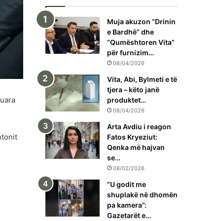
Muja akuzon “Drinin
e Bardhë” dhe
“Qumështoren Vita”
për furnizim…
08/04/2026
Vita, Abi, Bylmeti e të
tjera – këto janë
kuara
produktet…
08/04/2026
Arta Avdiu i reagon
ntonit
Fatos Kryeziut:
Qenka më hajvan
se…
08/02/2026
“U godit me
shuplakë në dhomën
pa kamera”:
Gazetarët e…