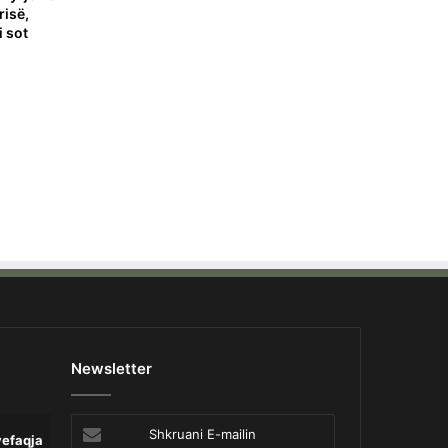
risë,
 sot
Newsletter
Shkruani
yefaqja
Lajme
Opinion
Pa 
E-