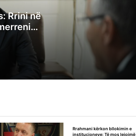
LDK-ja i bën thirrje VV-së ta ftojë seancë
: Rrini në
sonte
 merreni
Deliu: Albin Kurti po bllokon qëllimshëm
institucionet, Kuvendi nuk është pronë
private e tij
Avni Dehari thërret vazhdimin e seancës
konstituive të Kuvendit për nesër në orë
11:00
Rrahmani kërkon bllokimin e
institucioneve: Të mos lejojmë