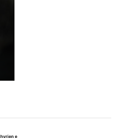
n
n
 hyrjen e