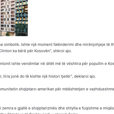
e simbolik. Ishte një moment falënderimi dhe mirënjohjeje të th
Clinton ka bërë për Kosovën”, shkroi ajo.
intonit ishte vendimtar në ditët më të vështira për popullin e Ko
liria jonë do të kishte një histori tjetër”, deklaroi ajo.
 komunitetin shqiptaro-amerikan për mbështetjen e vazhdueshme
 zemra e gjallë e shqiptarizmës dhe shtylla e fuqishme e miqës