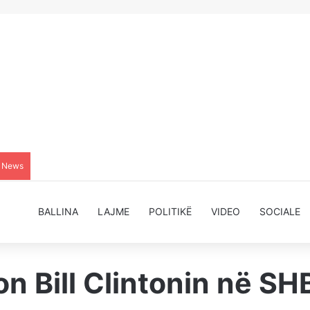
g News
BALLINA
LAJME
POLITIKË
VIDEO
SOCIALE
n Bill Clintonin në SHB