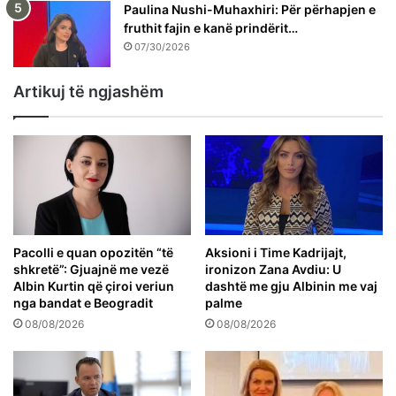
Paulina Nushi-Muhaxhiri: Për përhapjen e
fruthit fajin e kanë prindërit…
07/30/2026
Artikuj të ngjashëm
Pacolli e quan opozitën “të
Aksioni i Time Kadrijajt,
shkretë”: Gjuajnë me vezë
ironizon Zana Avdiu: U
Albin Kurtin që çiroi veriun
dashtë me gju Albinin me vaj
nga bandat e Beogradit
palme
08/08/2026
08/08/2026