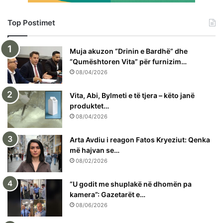
Top Postimet
Muja akuzon “Drinin e Bardhë” dhe
“Qumështoren Vita” për furnizim…
08/04/2026
Vita, Abi, Bylmeti e të tjera – këto janë
produktet…
08/04/2026
Arta Avdiu i reagon Fatos Kryeziut: Qenka
më hajvan se…
08/02/2026
“U godit me shuplakë në dhomën pa
kamera”: Gazetarët e…
08/06/2026