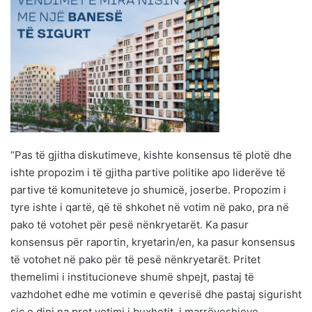
“Pas të gjitha diskutimeve, kishte konsensus të plotë dhe
ishte propozim i të gjitha partive politike apo liderëve të
partive të komuniteteve jo shumicë, joserbe. Propozim i
tyre ishte i qartë, që të shkohet në votim në pako, pra në
pako të votohet për pesë nënkryetarët. Ka pasur
konsensus për raportin, kryetarin/en, ka pasur konsensus
të votohet në pako për të pesë nënkryetarët. Pritet
themelimi i institucioneve shumë shpejt, pastaj të
vazhdohet edhe me votimin e qeverisë dhe pastaj sigurisht
siç e dini na pret votimi i buxhetit, i marrëveshjeve