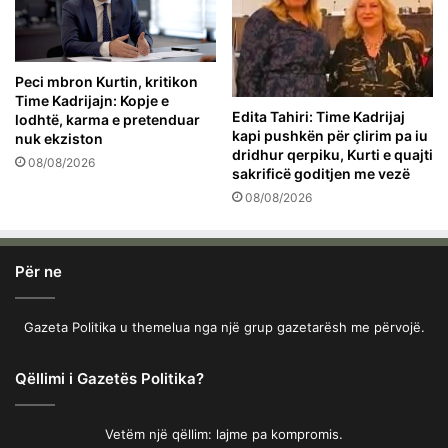
Peci mbron Kurtin, kritikon
Time Kadrijajn: Kopje e
Edita Tahiri: Time Kadrijaj
lodhtë, karma e pretenduar
kapi pushkën për çlirim pa iu
nuk ekziston
dridhur qerpiku, Kurti e quajti
08/08/2026
sakrificë goditjen me vezë
08/08/2026
Për ne
Gazeta Politika u themelua nga një grup gazetarësh me përvojë.
Qëllimi i Gazetës Politika?
Vetëm një qëllim: lajme pa kompromis.