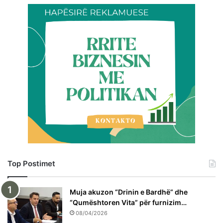
Top Postimet
Muja akuzon “Drinin e Bardhë” dhe
“Qumështoren Vita” për furnizim…
08/04/2026