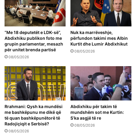
“Me 18 deputetët e LDK-së”,
Nuk ka marrëveshje,
Abdixhiku publikon foto me
përfundon takimi mes Albin
grupin parlamentar, mesazh
Kurtit dhe Lumir Abdixhikut
për unitet brenda partisë
08/05/2026
08/05/2026
Rrahmani: Qysh ka mundësi
Abdixhiku për takim të
me bashkëpunu me dikë që
mundshëm sot me Kurtin:
të quan bashkëpunëtorë të
S’ka asgjë të re
Radojiçiqit e Serbisë?
08/05/2026
08/05/2026