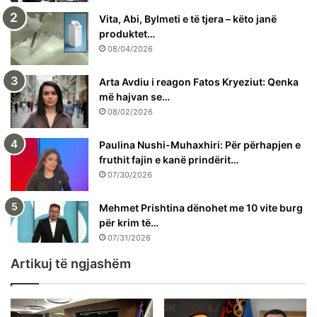
Vita, Abi, Bylmeti e të tjera – këto janë
produktet…
08/04/2026
Arta Avdiu i reagon Fatos Kryeziut: Qenka
më hajvan se…
08/02/2026
Paulina Nushi-Muhaxhiri: Për përhapjen e
fruthit fajin e kanë prindërit…
07/30/2026
Mehmet Prishtina dënohet me 10 vite burg
për krim të…
07/31/2026
Artikuj të ngjashëm