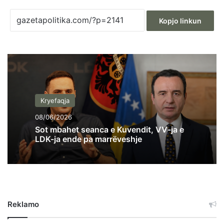
Kopjo linkun
Kryefaqja
08/06/2026
Sot mbahet seanca e Kuvendit, VV-ja e
LDK-ja ende pa marrëveshje
Reklamo