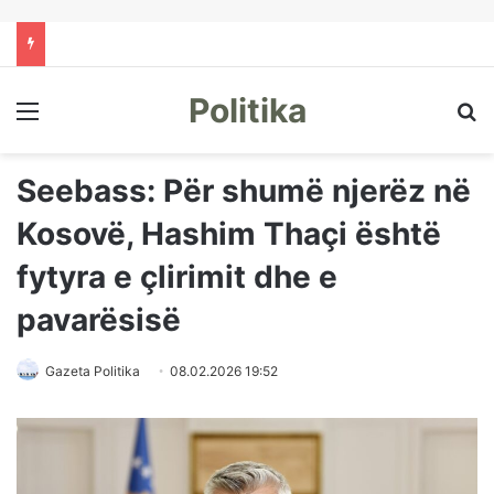
Politika
Menu
Kë
Seebass: Për shumë njerëz në
Kosovë, Hashim Thaçi është
fytyra e çlirimit dhe e
pavarësisë
Gazeta Politika
08.02.2026 19:52