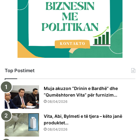
Top Postimet
Muja akuzon “Drinin e Bardhë” dhe
“Qumështoren Vita” për furnizim…
08/04/2026
Vita, Abi, Bylmeti e të tjera – këto janë
produktet…
08/04/2026