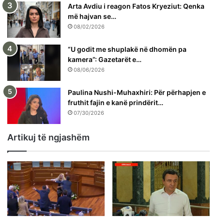
Arta Avdiu i reagon Fatos Kryeziut: Qenka
më hajvan se…
08/02/2026
“U godit me shuplakë në dhomën pa
kamera”: Gazetarët e…
08/06/2026
Paulina Nushi-Muhaxhiri: Për përhapjen e
fruthit fajin e kanë prindërit…
07/30/2026
Artikuj të ngjashëm