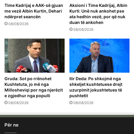
Time Kadrijaj e AAK-së gjuan
Aksioni i Time Kadrijaj, Albin
me vezë Albin Kurtin, Dehari
Kurti: Unë nuk ankohet pse
ndërpret seancën
ata hedhin vezë, por që nuk
duan të ankohen
08/08/2026
08/08/2026
Gruda: Sot po rrënohet
Ilir Deda: Po shkojmë nga
Kushtetuta, jo më nga
shkeljet kushtetuese drejt
Millosheviqi por nga njerëzit
uzurpimit jokushtetues të
e zgjedhur nga populli
pushtetit
08/08/2026
08/08/2026
Për ne