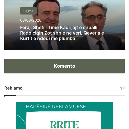
Lajme
08/08/2026
Feraj: Shefi i Time Kadrijajt e shpalli
Radoiçiqin Zot shpie në veri, Qeveria e
Kurtit e ndoqi me plumba
Komento
Reklamo