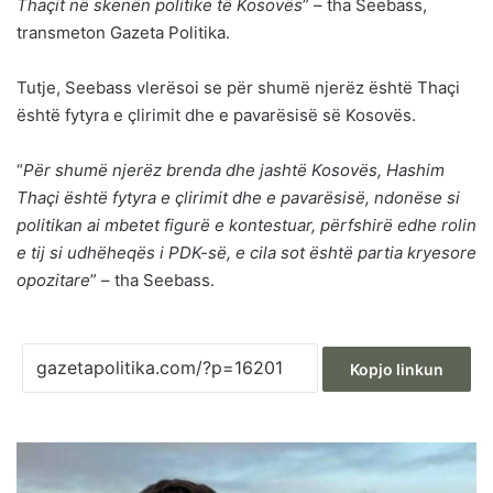
Thaçit në skenën politike të Kosovës
” – tha Seebass,
transmeton Gazeta Politika.
Tutje, Seebass vlerësoi se për shumë njerëz është Thaçi
është fytyra e çlirimit dhe e pavarësisë së Kosovës.
“
Për shumë njerëz brenda dhe jashtë Kosovës, Hashim
Thaçi është fytyra e çlirimit dhe e pavarësisë, ndonëse si
politikan ai mbetet figurë e kontestuar, përfshirë edhe rolin
e tij si udhëheqës i PDK-së, e cila sot është partia kryesore
opozitare
” – tha Seebass.
Kopjo linkun